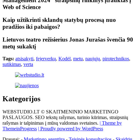
Management 2024“ straipsnių rinkinys įtrauktas į
Web of Science
Kaip užtikrinti sklandų statybų procesą nuo
pradžios iki pabaigos?
Lietuvos teatro režisierius Jonas Jurašas švenčia 90
metų sukaktį
Tags:
atsisakyti
,
fejerverkų
,
Kodėl
,
metu
,
naujųjų
,
pirotechnikos
,
sutikimas
,
verta
Kategorijos
WEBSTUDIO.LT © SKAITMENINIO MARKETINGO
PASLAUGOS. SEO tekstų rašymas, turinio kūrimas, straipsnių
rašymas ir talpinimas į mūsų valdomas svetaines.
| Theme by
ThemeinProgress
| Proudly powered by WordPress
Draugai: -
Marketingo agentūra
-
Teisinės konsultacijos
-
Skaidrių