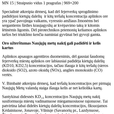
MN 15 | Straipsnio vidus 1 pragrafas | 969×200
Specialistė atkreipia dėmesį, kad dėl fejerverkų sprogdinimo
padidėjusi kietųjų dalelių ir kitų teršalų koncentracija aplinkos ore
yra ypač pavojinga vaikams, vyresnio amžiaus žmonėms bei
sergantiems širdies kraujagyslių ar kvėpavimo takų ir kitomis
lėtinėmis ligomis. Dėl pirotechnikos priemonių keliamos aplinkos
taršos bei triukšmo kenčia naminiai gyvūnai bei gyvoji gamta.
Oro užterštumas Naujųjų metų naktį gali padidėti ir kelis
kartus
Aplinkos apsaugos agentūros duomenimis, dėl gausiai šaudomų
fejerverkų miestų aplinkos ore labiausiai padidėja kietųjų dalelių
(KD10, KD2,5) koncentracijos, tačiau išauga ir kitų teršalų (sieros
dioksido (SO2), azoto oksidų (NOx), anglies monoksido (CO)
vertės.
V. Bimbaitė atkreipia dėmesį, kad teršalų koncentracijos per pirmąją
Naujųjų Metų valandą staiga išauga kelis ar net keliolika kartų.
Santykinai didesnės KD₁₀ koncentracijos Naujųjų metų naktį
susiformuoja miestų vadinamuose miegamuosiuose rajonuose. Tai
patvirtina labai didelės kietųjų dalelių koncentracijos, fiksuojamos
Kėdainiuose, Jonavoje, Vilniuje (Savanorių pr., Lazdynuose,