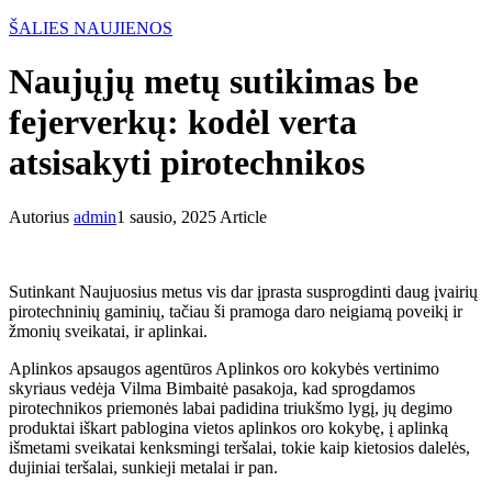
ŠALIES NAUJIENOS
Naujųjų metų sutikimas be
fejerverkų: kodėl verta
atsisakyti pirotechnikos
Autorius
admin
1 sausio, 2025
Article
Sutinkant Naujuosius metus vis dar įprasta susprogdinti daug įvairių
pirotechninių gaminių, tačiau ši pramoga daro neigiamą poveikį ir
žmonių sveikatai, ir aplinkai.
Aplinkos apsaugos agentūros Aplinkos oro kokybės vertinimo
skyriaus vedėja Vilma Bimbaitė pasakoja, kad sprogdamos
pirotechnikos priemonės labai padidina triukšmo lygį, jų degimo
produktai iškart pablogina vietos aplinkos oro kokybę, į aplinką
išmetami sveikatai kenksmingi teršalai, tokie kaip kietosios dalelės,
dujiniai teršalai, sunkieji metalai ir pan.