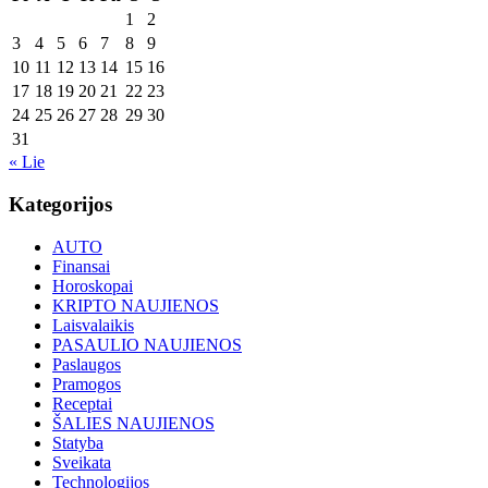
1
2
3
4
5
6
7
8
9
10
11
12
13
14
15
16
17
18
19
20
21
22
23
24
25
26
27
28
29
30
31
« Lie
Kategorijos
AUTO
Finansai
Horoskopai
KRIPTO NAUJIENOS
Laisvalaikis
PASAULIO NAUJIENOS
Paslaugos
Pramogos
Receptai
ŠALIES NAUJIENOS
Statyba
Sveikata
Technologijos