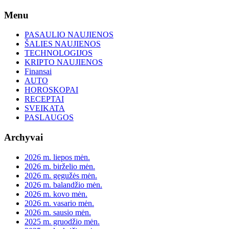
Skip
Menu
to
content
PASAULIO NAUJIENOS
ŠALIES NAUJIENOS
TECHNOLOGIJOS
KRIPTO NAUJIENOS
Finansai
AUTO
HOROSKOPAI
RECEPTAI
SVEIKATA
PASLAUGOS
Archyvai
2026 m. liepos mėn.
2026 m. birželio mėn.
2026 m. gegužės mėn.
2026 m. balandžio mėn.
2026 m. kovo mėn.
2026 m. vasario mėn.
2026 m. sausio mėn.
2025 m. gruodžio mėn.