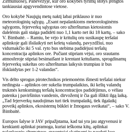
Žirmūnuose), Panevėžyje, kur oro kokybės tyrimų stotys įrengtos
tankiausiai apgyvendintose vietose.
Oro kokybė Naujųjų metų naktį labai priklauso ir nuo
meteorologinių sąlygų. „Esant nepalankioms meteorologinėms
sąlygoms, fejerverkų sąlygotas oro užterštumas kietosiomis
dalelėmis gali staiga padidėti nuo 1,1 karto net iki 18 kartų, – sako
V. Bimbaitė. – Ramiu, be vėjo ir kritulių oru susikaupę teršalai
aplinkoje gali išsilaikyti net keletą valandų, pavyzdžiui, nuo
vidurnakčio iki 5 val. ryto bus stebima padidėjusi teršalų
koncentracija aplinkos ore. Pučiant stipriam vėjui, oro srautams
atmosferoje stipriai besimaišant ir krentant krituliams, sprogdinamų
fejerverkų sukeltas oro užterštumas laikysis trumpiau ir bus
išsklaidytas per 1-2 valandas“.
Vis dėlto sprogus pirotechnikos priemonėms išmesti teršalai niekur
nedingsta – aplinkos ore sukelia trumpalaikius, iki kelių valandų
trukmės kenksmingų teršalų koncentracijos padidėjimus, o vėliau
patenka į paviršinius vandenis, dirvožemį ir čia gali išlikti ilgą laiką.
„Tad fejerverkų naudojimas turi tiek trumpalaikį, tiek ilgalaikį
poveikį aplinkos, ekosistemų būklei ir žmogaus sveikatai“, – sako V.
Bimbaitė.
Europos šalyse ir JAV pripažįstama, kad tai yra jau atgyvenusi ir
kenkianti aplinkai pramoga, kuriai ieškoma kitų, aplinkai
palankesnių alternatyvų, gyventojai skatinami jų naudoti kuo