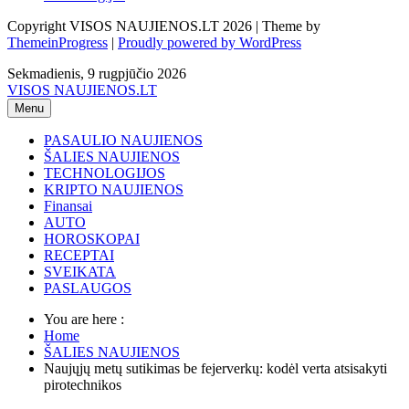
Copyright VISOS NAUJIENOS.LT 2026 | Theme by
ThemeinProgress
|
Proudly powered by WordPress
Sekmadienis, 9 rugpjūčio 2026
VISOS NAUJIENOS.LT
Menu
PASAULIO NAUJIENOS
ŠALIES NAUJIENOS
TECHNOLOGIJOS
KRIPTO NAUJIENOS
Finansai
AUTO
HOROSKOPAI
RECEPTAI
SVEIKATA
PASLAUGOS
You are here :
Home
ŠALIES NAUJIENOS
Naujųjų metų sutikimas be fejerverkų: kodėl verta atsisakyti
pirotechnikos