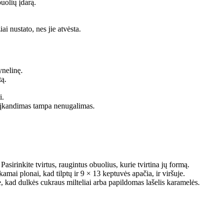
buolių įdarą.
ai nustato, nes jie atvėsta.
ynelinę.
tą.
i.
as įkandimas tampa nenugalimas.
sirinkite tvirtus, raugintus obuolius, kurie tvirtina jų formą.
amai plonai, kad tilptų ir 9 × 13 keptuvės apačia, ir viršuje.
e, kad dulkės cukraus milteliai arba papildomas lašelis karamelės.