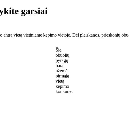
kite garsiai
jo antrą vietą vietiniame kepimo vietoje. Dėl pleiskanos, prieskonių obu
Šie
obuolių
pyragų
barai
užėmė
pirmąją
vietą
kepimo
konkurse.