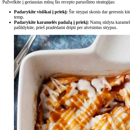
Pažvelkite į geriausias mūsų šio recepto paruošimo strategijas:
Padarykite visiškai į priekį:
Šie strypai skonis dar geresnis kit
temp.
Padarykite karamelės padažą į priekį:
Namų sūdyta karamelė g
pašildykite, prieš pradėdami dripti per atvėsintus strypus.