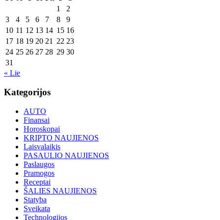
1
2
3
4
5
6
7
8
9
10
11
12
13
14
15
16
17
18
19
20
21
22
23
24
25
26
27
28
29
30
31
« Lie
Kategorijos
AUTO
Finansai
Horoskopai
KRIPTO NAUJIENOS
Laisvalaikis
PASAULIO NAUJIENOS
Paslaugos
Pramogos
Receptai
ŠALIES NAUJIENOS
Statyba
Sveikata
Technologijos