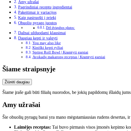
Amy užrašai
Pagrindiniai receptų ingredientai
Pakeitimai ir variacijos
Kaip pasiruošti į priekį
Obuolių pyrago juostos
Dėl dvigubos plutos:
Dažnai užduodami klausimai
Daugiau kepti ir valgyti
You may also like
Kiniški kepti ryžiai
Spring Roll Bowl | Kramtyti garsiai
Avokadų makaronų receptas | Kramtyti garsiai
Šiame straipsnyje
Žiūrėti daugiau
Šiame įraše gali būti filialų nuorodos, be jokių papildomų išlaidų jums
Amy užrašai
Šie obuolių pyragų barai yra mano mėgstamiausias rudens desertas, ir
Laimėjęs receptas:
Tai buvo pirmasis visos įmonės kepimo konku