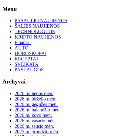
Skip
Menu
to
content
PASAULIO NAUJIENOS
ŠALIES NAUJIENOS
TECHNOLOGIJOS
KRIPTO NAUJIENOS
Finansai
AUTO
HOROSKOPAI
RECEPTAI
SVEIKATA
PASLAUGOS
Archyvai
2026 m. liepos mėn.
2026 m. birželio mėn.
2026 m. gegužės mėn.
2026 m. balandžio mėn.
2026 m. kovo mėn.
2026 m. vasario mėn.
2026 m. sausio mėn.
2025 m. gruodžio mėn.