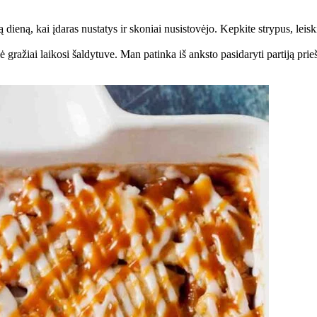
ą dieną, kai įdaras nustatys ir skoniai nusistovėjo. Kepkite strypus, leisk
ražiai laikosi šaldytuve. Man patinka iš anksto pasidaryti partiją prieš k