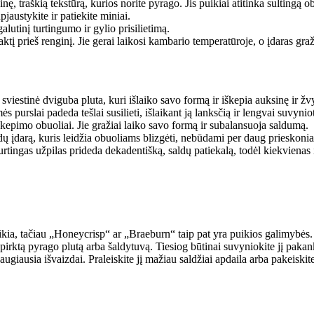
inę, traškią tekstūrą, kurios norite pyrago. Jis puikiai atitinka sultingą o
jaustykite ir patiekite miniai.
lutinį turtingumo ir gylio prisilietimą.
tį prieš renginį. Jie gerai laikosi kambario temperatūroje, o įdaras graži
 sviestinė dviguba pluta, kuri išlaiko savo formą ir iškepia auksinę ir žv
ės purslai padeda tešlai susilieti, išlaikant ją lanksčią ir lengvai suvynio
“ kepimo obuoliai. Jie gražiai laiko savo formą ir subalansuoja saldumą.
ldų įdarą, kuris leidžia obuoliams blizgėti, nebūdami per daug prieskonia
urtingas užpilas prideda dekadentišką, saldų patiekalą, todėl kiekvien
kia, tačiau „Honeycrisp“ ar „Braeburn“ taip pat yra puikios galimybės. Pa
 pirktą pyrago plutą arba šaldytuvą. Tiesiog būtinai suvyniokite jį pakank
ugiausia išvaizdai. Praleiskite jį mažiau saldžiai apdaila arba pakeiskit