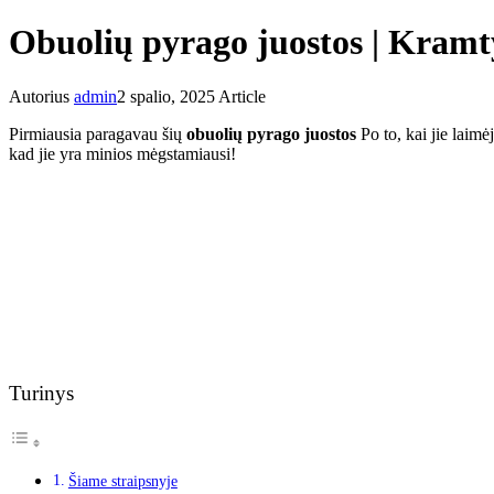
Obuolių pyrago juostos | Kramty
Autorius
admin
2 spalio, 2025
Article
Pirmiausia paragavau šių
obuolių pyrago juostos
Po to, kai jie laimė
kad jie yra minios mėgstamiausi!
Turinys
Šiame straipsnyje