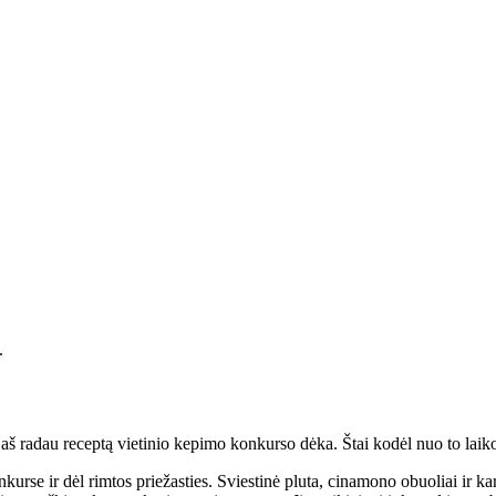
.
 aš radau receptą vietinio kepimo konkurso dėka. Štai kodėl nuo to laik
rse ir dėl rimtos priežasties. Sviestinė pluta, cinamono obuoliai ir ka