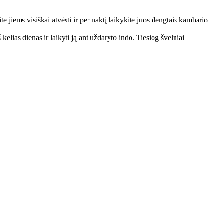
ite jiems visiškai atvėsti ir per naktį laikykite juos dengtais kambario
elias dienas ir laikyti ją ant uždaryto indo. Tiesiog švelniai