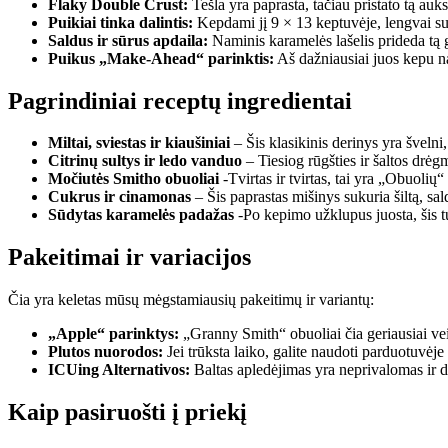
Flaky Double Crust:
Tešla yra paprasta, tačiau pristato tą auks
Puikiai tinka dalintis:
Kepdami jį 9 × 13 keptuvėje, lengvai sup
Saldus ir sūrus apdaila:
Naminis karamelės lašelis prideda tą ga
Puikus „Make-Ahead“ parinktis:
Aš dažniausiai juos kepu nak
Pagrindiniai receptų ingredientai
Miltai, sviestas ir kiaušiniai
– Šis klasikinis derinys yra švelni,
Citrinų sultys ir ledo vanduo
– Tiesiog rūgšties ir šaltos drėgm
Močiutės Smitho obuoliai
-Tvirtas ir tvirtas, tai yra „Obuolių
Cukrus ir cinamonas
– Šis paprastas mišinys sukuria šiltą, sa
Sūdytas karamelės padažas
-Po kepimo užklupus juosta, šis t
Pakeitimai ir variacijos
Čia yra keletas mūsų mėgstamiausių pakeitimų ir variantų:
„Apple“ parinktys:
„Granny Smith“ obuoliai čia geriausiai vei
Plutos nuorodos:
Jei trūksta laiko, galite naudoti parduotuvėje
ICUing Alternativos:
Baltas apledėjimas yra neprivalomas ir da
Kaip pasiruošti į priekį