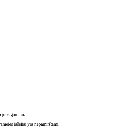
o juos gaminu:
ramelės lašeliai yra nepamirštami.