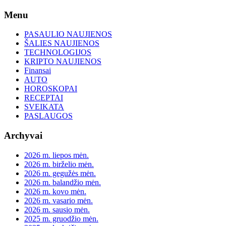
Skip
Menu
to
content
PASAULIO NAUJIENOS
ŠALIES NAUJIENOS
TECHNOLOGIJOS
KRIPTO NAUJIENOS
Finansai
AUTO
HOROSKOPAI
RECEPTAI
SVEIKATA
PASLAUGOS
Archyvai
2026 m. liepos mėn.
2026 m. birželio mėn.
2026 m. gegužės mėn.
2026 m. balandžio mėn.
2026 m. kovo mėn.
2026 m. vasario mėn.
2026 m. sausio mėn.
2025 m. gruodžio mėn.