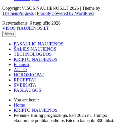
Copyright VISOS NAUJIENOS.LT 2026 | Theme by
ThemeinProgress
|
Proudly powered by WordPress
Ketvirtadienis, 6 rugpjūčio 2026
VISOS NAUJIENOS.LT
Menu
PASAULIO NAUJIENOS
ŠALIES NAUJIENOS
TECHNOLOGIJOS
KRIPTO NAUJIENOS
Finansai
AUTO
HOROSKOPAI
RECEPTAI
SVEIKATA
PASLAUGOS
You are here :
Home
KRIPTO NAUJIENOS
Perianne Boring prognozuoja, kad 2025 m. Trumpo
ekonominė politika padidins Bitcoin kainą iki 800 tūkst.