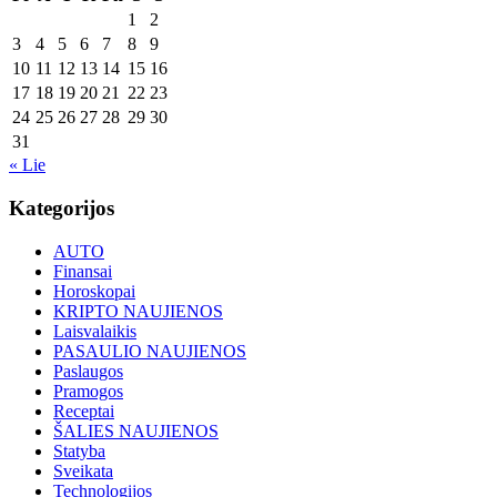
1
2
3
4
5
6
7
8
9
10
11
12
13
14
15
16
17
18
19
20
21
22
23
24
25
26
27
28
29
30
31
« Lie
Kategorijos
AUTO
Finansai
Horoskopai
KRIPTO NAUJIENOS
Laisvalaikis
PASAULIO NAUJIENOS
Paslaugos
Pramogos
Receptai
ŠALIES NAUJIENOS
Statyba
Sveikata
Technologijos