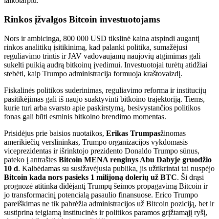
laikotarpiu.
Rinkos įžvalgos Bitcoin investuotojams
Nors ir ambicinga, 800 000 USD tikslinė kaina atspindi augantį
rinkos analitikų įsitikinimą, kad palanki politika, sumažėjusi
reguliavimo trintis ir JAV vadovaujamų naujovių atgimimas gali
sukelti puikią audrą bitkoinų įvedimui. Investuotojai turėtų atidžiai
stebėti, kaip Trumpo administracija formuoja kraštovaizdį.
Fiskalinės politikos suderinimas, reguliavimo reforma ir institucijų
pasitikėjimas gali iš naujo suaktyvinti bitkoino trajektoriją. Tiems,
kurie turi arba svarsto apie paskirstymą, besivystančios politikos
fonas gali būti esminis bitkoino brendimo momentas.
Prisidėjus prie baisios nuotaikos,
Erikas Trumpas
žinomas
amerikiečių verslininkas, Trumpo organizacijos vykdomasis
viceprezidentas ir išrinktojo prezidento Donaldo Trumpo sūnus,
pateko į antraštes
Bitcoin MENA renginys Abu Dabyje gruodžio
10 d
. Kalbėdamas su susižavėjusia publika, jis užtikrintai tai nuspėjo
Bitcoin kada nors pasieks 1 milijoną dolerių už BTC
. Ši drąsi
prognozė atitinka didėjantį Trumpų šeimos propagavimą Bitcoin ir
jo transformacinį potencialą pasaulio finansuose. Erico Trumpo
pareiškimas ne tik pabrėžia administracijos už Bitcoin poziciją, bet ir
sustiprina teigiamą institucinės ir politikos paramos grįžtamąjį ryšį,