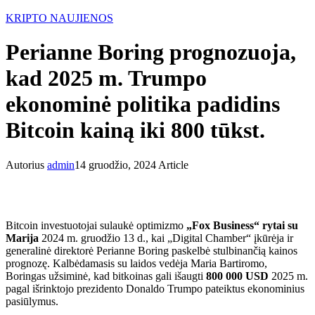
KRIPTO NAUJIENOS
Perianne Boring prognozuoja,
kad 2025 m. Trumpo
ekonominė politika padidins
Bitcoin kainą iki 800 tūkst.
Autorius
admin
14 gruodžio, 2024
Article
Bitcoin investuotojai sulaukė optimizmo
„Fox Business“ rytai su
Marija
2024 m. gruodžio 13 d., kai „Digital Chamber“ įkūrėja ir
generalinė direktorė Perianne Boring paskelbė stulbinančią kainos
prognozę. Kalbėdamasis su laidos vedėja Maria Bartiromo,
Boringas užsiminė, kad bitkoinas gali išaugti
800 000 USD
2025 m.
pagal išrinktojo prezidento Donaldo Trumpo pateiktus ekonominius
pasiūlymus.