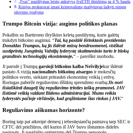
„Frax“ pasiūlymas leistų ankstyvą frxETH išpirkimą su 4 % bauda
Kinijos prokurorai imasi kriptovaliutų maišytuvus laikyti pinigų
plovimo įrodymu
Trumpo Bitcoin vizija: augimo politikos planas
Pokalbis su Bartiromo išryškino keletą pasiūlymų, kurie galėtų
trukdyti bitkoino augimui. “
Tai, ką pasiūlė išrinktasis prezidentas
Donaldas Trumpas, ką jis išdėstė mūsų bendruomenei, visiškai
sustiprintų Jungtinių Valstijų lyderystę skaitmeninio turto ir blokų
grandinės technologijų ekosistemoje,
“ – pareiškė nuobodu.
Ji parodė į Trumpą
garsioji bitkoino kalba Nešvilyje
kur išdėstė
pastato A viziją
nacionalinės bitkoinų atsargos
ir mokesčių
politikos sverto, siekiant pritraukti ekonominę veiklą į erdvę.
Boringas pabrėžė reguliavimo iššūkių sprendimo svarbą:
Jis nori
išsiaiškinti daugelį šių reguliavimo trinties taškų pramonei. JAV
išstūmė veiklą valdant Bideno administracijai. Mums reikia
lyderystės pačioje viršūnėje, kad grąžintume šias rinkas į JAV.
“
Reguliavimo aiškumas horizonte?
Boring taip pat atkreipė dėmesį į tebesitęsiančią painiavą tarp SEC ir
CFTC dėl priežiūros, dėl kurios iš JAV buvo išstumtos didelės
naujovės. Ji pasidalijo optimizmu dėl Trumpo personalo