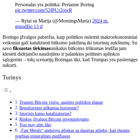
Personalas yra politika: Perianne Boring
pic.twitter.com/52IPUr2owR
— Rytai su Marija (@MorningsMaria)
2024 m.
gruodžio 13 d
Boringo įžvalgos pabrėžia, kaip politikos nulemti makroekonominiai
veiksniai gali katalizuoti bitkoino pakilimą iki istorinių aukštumų. Su
savo
fiksuotas tiekimas
unikalus bitkoino trūkumas leidžia jam
klestėti didėjančio naudojimo ir palankios politinės aplinkos
sąlygomis – tokį scenarijų Boringas tiki, kad Trumpas yra pasirengęs
sukurti.
Turinys
Trumpo Bitcoin vizija: augimo politikos planas
Reguliavimo aiškumas horizonte?
Istorinis kainų katalizatorius?
Rinkos įžvalgos Bitcoin investuotojams
You may also like
„Fast Metals“ apdoroja atliekas su daugiau atliekų, kad išgautų
svarbias mineralines medžiagas