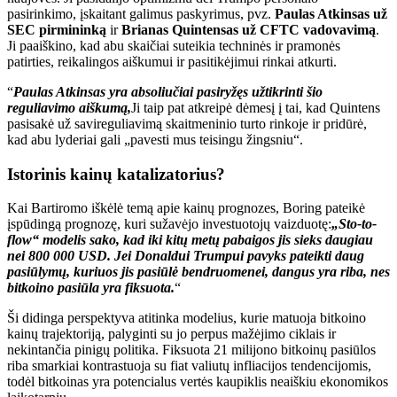
pasirinkimo, įskaitant galimus paskyrimus, pvz.
Paulas Atkinsas už
SEC pirmininką
ir
Brianas Quintensas už CFTC vadovavimą
.
Ji paaiškino, kad abu skaičiai suteikia techninės ir pramonės
patirties, reikalingos aiškumui ir pasitikėjimui rinkai atkurti.
“
Paulas Atkinsas yra absoliučiai pasiryžęs užtikrinti šio
reguliavimo aiškumą,
Ji taip pat atkreipė dėmesį į tai, kad Quintens
pasisakė už savireguliavimą skaitmeninio turto rinkoje ir pridūrė,
kad abu lyderiai gali „pavesti mus teisingu žingsniu“.
Istorinis kainų katalizatorius?
Kai Bartiromo iškėlė temą apie kainų prognozes, Boring pateikė
įspūdingą prognozę, kuri sužavėjo investuotojų vaizduotę:
„Sto-to-
flow“ modelis sako, kad iki kitų metų pabaigos jis sieks daugiau
nei 800 000 USD. Jei Donaldui Trumpui pavyks pateikti daug
pasiūlymų, kuriuos jis pasiūlė bendruomenei, dangus yra riba, nes
bitkoino pasiūla yra fiksuota.
“
Ši didinga perspektyva atitinka modelius, kurie matuoja bitkoino
kainų trajektoriją, palyginti su jo perpus mažėjimo ciklais ir
nekintančia pinigų politika. Fiksuota 21 milijono bitkoinų pasiūlos
riba smarkiai kontrastuoja su fiat valiutų infliacijos tendencijomis,
todėl bitkoinas yra potencialus vertės kaupiklis neaiškiu ekonomikos