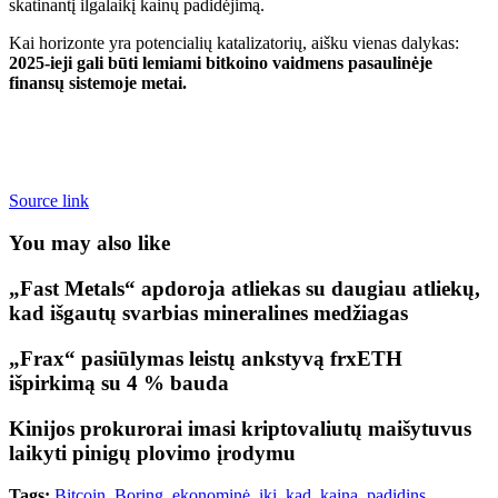
skatinantį ilgalaikį kainų padidėjimą.
Kai horizonte yra potencialių katalizatorių, aišku vienas dalykas:
2025-ieji gali būti lemiami bitkoino vaidmens pasaulinėje
finansų sistemoje metai.
Source link
You may also like
„Fast Metals“ apdoroja atliekas su daugiau atliekų,
kad išgautų svarbias mineralines medžiagas
„Frax“ pasiūlymas leistų ankstyvą frxETH
išpirkimą su 4 % bauda
Kinijos prokurorai imasi kriptovaliutų maišytuvus
laikyti pinigų plovimo įrodymu
Tags:
Bitcoin
,
Boring
,
ekonominė
,
iki
,
kad
,
kainą
,
padidins
,