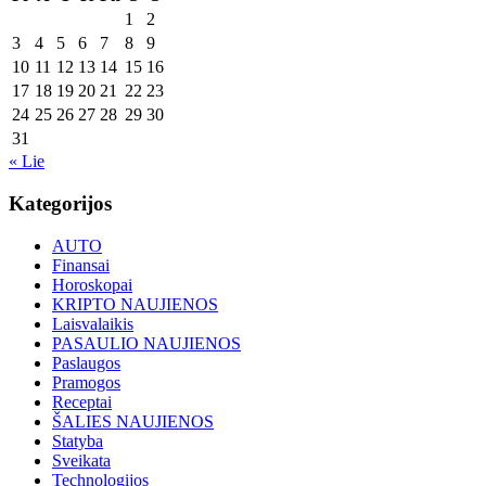
1
2
3
4
5
6
7
8
9
10
11
12
13
14
15
16
17
18
19
20
21
22
23
24
25
26
27
28
29
30
31
« Lie
Kategorijos
AUTO
Finansai
Horoskopai
KRIPTO NAUJIENOS
Laisvalaikis
PASAULIO NAUJIENOS
Paslaugos
Pramogos
Receptai
ŠALIES NAUJIENOS
Statyba
Sveikata
Technologijos