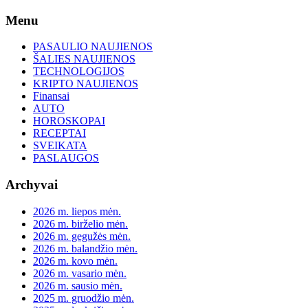
Skip
Menu
to
content
PASAULIO NAUJIENOS
ŠALIES NAUJIENOS
TECHNOLOGIJOS
KRIPTO NAUJIENOS
Finansai
AUTO
HOROSKOPAI
RECEPTAI
SVEIKATA
PASLAUGOS
Archyvai
2026 m. liepos mėn.
2026 m. birželio mėn.
2026 m. gegužės mėn.
2026 m. balandžio mėn.
2026 m. kovo mėn.
2026 m. vasario mėn.
2026 m. sausio mėn.
2025 m. gruodžio mėn.