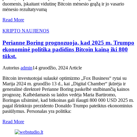
duomenis, įskaitant vidutinę Bitcoin mėnesio grąžą ir jo vasario
mėnesio rezultatyvumą
Read More
KRIPTO NAUJIENOS
Perianne Boring prognozuoja, kad 2025 m. Trumpo
ekonominė politika padidins Bitcoin kainą iki 800
tūkst.
Autorius
admin
14 gruodžio, 2024
Article
Bitcoin investuotojai sulaukė optimizmo „Fox Business“ rytai su
Marija 2024 m. gruodžio 13 d., kai „Digital Chamber“ įkūrėja ir
generalinė direktorė Perianne Boring paskelbė stulbinančią kainos
prognozę. Kalbėdamasis su laidos vedėja Maria Bartiromo,
Boringas užsiminė, kad bitkoinas gali išaugti 800 000 USD 2025 m.
pagal išrinktojo prezidento Donaldo Trumpo pateiktus ekonominius
pasiūlymus. Personalas yra politika:
Read More