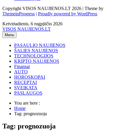
Copyright VISOS NAUJIENOS.LT 2026 | Theme by
ThemeinProgress
|
Proudly powered by WordPress
Ketvirtadienis, 6 rugpjūčio 2026
VISOS NAUJIENOS.LT
Menu
PASAULIO NAUJIENOS
ŠALIES NAUJIENOS
TECHNOLOGIJOS
KRIPTO NAUJIENOS
Finansai
AUTO
HOROSKOPAI
RECEPTAI
SVEIKATA
PASLAUGOS
You are here :
Home
Tag: prognozuoja
Tag: prognozuoja