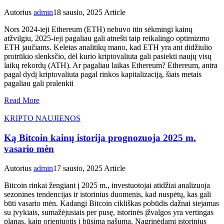
Autorius
admin
18 sausio, 2025
Article
Nors 2024-ieji Ethereum (ETH) nebuvo itin sėkmingi kainų
atžvilgiu, 2025-ieji pagaliau gali atnešti taip reikalingo optimizmo
ETH jaučiams. Keletas analitikų mano, kad ETH yra ant didžiulio
protrūkio slenksčio, dėl kurio kriptovaliuta gali pasiekti naujų visų
laikų rekordų (ATH). Ar pagaliau laikas Ethereum? Ethereum, antra
pagal dydį kriptovaliuta pagal rinkos kapitalizaciją, šiais metais
pagaliau gali pralenkti
Read More
KRIPTO NAUJIENOS
Ką Bitcoin kainų istorija prognozuoja 2025 m.
vasario mėn
Autorius
admin
17 sausio, 2025
Article
Bitcoin rinkai žengiant į 2025 m., investuotojai atidžiai analizuoja
sezonines tendencijas ir istorinius duomenis, kad nuspėtų, kas gali
būti vasario mėn. Kadangi Bitcoin cikliškas pobūdis dažnai siejamas
su įvykiais, sumažėjusiais per pusę, istorinės įžvalgos yra vertingas
planas, kaip orientuotis į būsimą našumą. Nagrinėdami istorinius