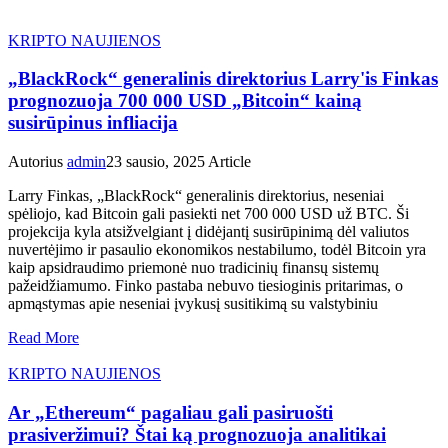
KRIPTO NAUJIENOS
„BlackRock“ generalinis direktorius Larry'is Finkas
prognozuoja 700 000 USD „Bitcoin“ kainą
susirūpinus infliacija
Autorius
admin
23 sausio, 2025
Article
Larry Finkas, „BlackRock“ generalinis direktorius, neseniai
spėliojo, kad Bitcoin gali pasiekti net 700 000 USD už BTC. Ši
projekcija kyla atsižvelgiant į didėjantį susirūpinimą dėl valiutos
nuvertėjimo ir pasaulio ekonomikos nestabilumo, todėl Bitcoin yra
kaip apsidraudimo priemonė nuo tradicinių finansų sistemų
pažeidžiamumo. Finko pastaba nebuvo tiesioginis pritarimas, o
apmąstymas apie neseniai įvykusį susitikimą su valstybiniu
Read More
KRIPTO NAUJIENOS
Ar „Ethereum“ pagaliau gali pasiruošti
prasiveržimui? Štai ką prognozuoja analitikai