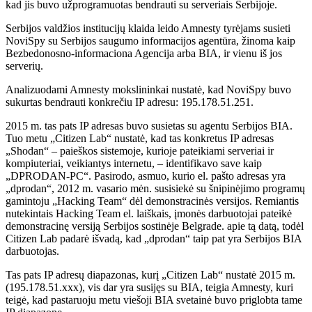
kad jis buvo užprogramuotas bendrauti su serveriais Serbijoje.
Serbijos valdžios institucijų klaida leido Amnesty tyrėjams susieti
NoviSpy su Serbijos saugumo informacijos agentūra, žinoma kaip
Bezbedonosno-informaciona Agencija arba BIA, ir vienu iš jos
serverių.
Analizuodami Amnesty mokslininkai nustatė, kad NoviSpy buvo
sukurtas bendrauti konkrečiu IP adresu: 195.178.51.251.
2015 m. tas pats IP adresas buvo susietas su agentu Serbijos BIA.
Tuo metu „Citizen Lab“ nustatė, kad tas konkretus IP adresas
„Shodan“ – paieškos sistemoje, kurioje pateikiami serveriai ir
kompiuteriai, veikiantys internetu, – identifikavo save kaip
„DPRODAN-PC“. Pasirodo, asmuo, kurio el. pašto adresas yra
„dprodan“, 2012 m. vasario mėn. susisiekė su šnipinėjimo programų
gamintoju „Hacking Team“ dėl demonstracinės versijos. Remiantis
nutekintais Hacking Team el. laiškais, įmonės darbuotojai pateikė
demonstracinę versiją Serbijos sostinėje Belgrade. apie tą datą, todėl
Citizen Lab padarė išvadą, kad „dprodan“ taip pat yra Serbijos BIA
darbuotojas.
Tas pats IP adresų diapazonas, kurį „Citizen Lab“ nustatė 2015 m.
(195.178.51.xxx), vis dar yra susijęs su BIA, teigia Amnesty, kuri
teigė, kad pastaruoju metu viešoji BIA svetainė buvo priglobta tame