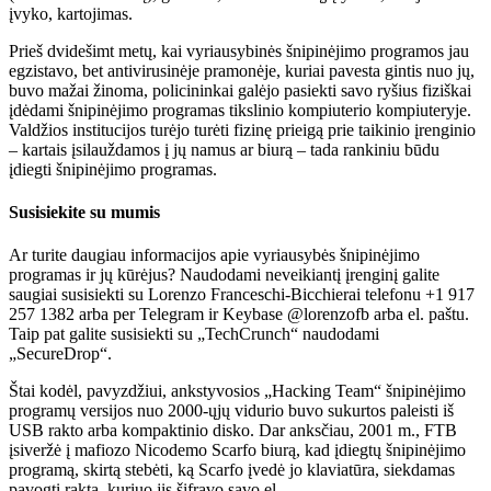
įvyko, kartojimas.
Prieš dvidešimt metų, kai vyriausybinės šnipinėjimo programos jau
egzistavo, bet antivirusinėje pramonėje, kuriai pavesta gintis nuo jų,
buvo mažai žinoma, policininkai galėjo pasiekti savo ryšius fiziškai
įdėdami šnipinėjimo programas tikslinio kompiuterio kompiuteryje.
Valdžios institucijos turėjo turėti fizinę prieigą prie taikinio įrenginio
– kartais įsilauždamos į jų namus ar biurą – tada rankiniu būdu
įdiegti šnipinėjimo programas.
Susisiekite su mumis
Ar turite daugiau informacijos apie vyriausybės šnipinėjimo
programas ir jų kūrėjus? Naudodami neveikiantį įrenginį galite
saugiai susisiekti su Lorenzo Franceschi-Bicchierai telefonu +1 917
257 1382 arba per Telegram ir Keybase @lorenzofb arba el. paštu.
Taip pat galite susisiekti su „TechCrunch“ naudodami
„SecureDrop“.
Štai kodėl, pavyzdžiui, ankstyvosios „Hacking Team“ šnipinėjimo
programų versijos nuo 2000-ųjų vidurio buvo sukurtos paleisti iš
USB rakto arba kompaktinio disko. Dar anksčiau, 2001 m., FTB
įsiveržė į mafiozo Nicodemo Scarfo biurą, kad įdiegtų šnipinėjimo
programą, skirtą stebėti, ką Scarfo įvedė jo klaviatūra, siekdamas
pavogti raktą, kuriuo jis šifravo savo el.