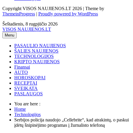
Copyright VISOS NAUJIENOS.LT 2026 | Theme by
ThemeinProgress
|
Proudly powered by WordPress
Šeštadienis, 8 rugpjūčio 2026
VISOS NAUJIENOS.LT
Menu
PASAULIO NAUJIENOS
ŠALIES NAUJIENOS
TECHNOLOGIJOS
KRIPTO NAUJIENOS
Finansai
AUTO
HOROSKOPAI
RECEPTAI
SVEIKATA
PASLAUGOS
You are here :
Home
Technologijos
Serbijos policija naudojo „Cellebrite“, kad atrakintų, o paskui
įdėtų šnipinėjimo programas į žurnalisto telefoną