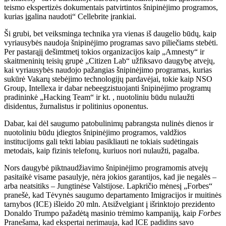
teismo ekspertizės dokumentais patvirtintos šnipinėjimo programos,
kurias įgalina naudoti“ Cellebrite įrankiai.
Ši grubi, bet veiksminga technika yra vienas iš daugelio būdų, kaip
vyriausybės naudoja šnipinėjimo programas savo piliečiams stebėti.
Per pastarąjį dešimtmetį tokios organizacijos kaip „Amnesty“ ir
skaitmeninių teisių grupė „Citizen Lab“ užfiksavo daugybę atvejų,
kai vyriausybės naudojo pažangias šnipinėjimo programas, kurias
sukūrė Vakarų stebėjimo technologijų pardavėjai, tokie kaip NSO
Group, Intellexa ir dabar nebeegzistuojanti šnipinėjimo programų
pradininkė „Hacking Team“ ir kt. , nuotoliniu būdu nulaužti
disidentus, žurnalistus ir politinius oponentus.
Dabar, kai dėl saugumo patobulinimų pabrangsta nulinės dienos ir
nuotoliniu būdu įdiegtos šnipinėjimo programos, valdžios
institucijoms gali tekti labiau pasikliauti ne tokiais sudėtingais
metodais, kaip fizinis telefonų, kuriuos nori nulaužti, pagalba.
Nors daugybė piktnaudžiavimo šnipinėjimo programomis atvejų
pasitaikė visame pasaulyje, nėra jokios garantijos, kad jie negalės –
arba neatsitiks – Jungtinėse Valstijose. Lapkričio mėnesį „Forbes“
pranešė, kad Tėvynės saugumo departamento Imigracijos ir muitinės
tarnybos (ICE) išleido 20 mln. Atsižvelgiant į išrinktojo prezidento
Donaldo Trumpo pažadėtą ​​masinio trėmimo kampaniją, kaip
Forbes
Pranešama, kad ekspertai nerimauja, kad ICE padidins savo