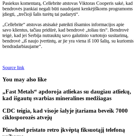
Pasiekus komentarą, Cellebrite atstovas Viktoras Cooperis sakė, kad
bendrovės įrankiai negali būti naudojami kenkėjiškoms programoms
įdiegti, „trečioji šalis turėtų tai padaryti“.
„Cellebrite“ atstovas atsisakė pateikti išsamios informacijos apie
savo klientus, tačiau pridūrė, kad bendrovė „toliau tirs“. Bendrovė
teigė, kad jei Serbija nutrauktų savo galutinio vartotojo susitarimą,
bendrovė „iš naujo įvertintų, ar jie yra viena iš 100 šalių, su kuriomis
bendradarbiaujame“.
Source link
You may also like
„Fast Metals“ apdoroja atliekas su daugiau atliekų,
kad išgautų svarbias mineralines medžiagas
CDC teigia, kad visoje šalyje įtariama beveik 7000
ciklosporozės atvejų
Pinwheel pristato retro įkvėptą fiksuotąjį telefoną