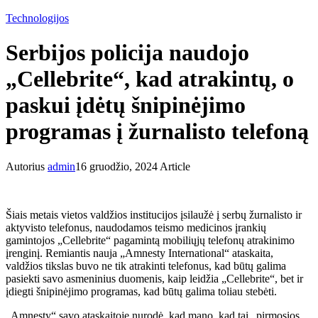
Technologijos
Serbijos policija naudojo
„Cellebrite“, kad atrakintų, o
paskui įdėtų šnipinėjimo
programas į žurnalisto telefoną
Autorius
admin
16 gruodžio, 2024
Article
Šiais metais vietos valdžios institucijos įsilaužė į serbų žurnalisto ir
aktyvisto telefonus, naudodamos teismo medicinos įrankių
gamintojos „Cellebrite“ pagamintą mobiliųjų telefonų atrakinimo
įrenginį. Remiantis nauja „Amnesty International“ ataskaita,
valdžios tikslas buvo ne tik atrakinti telefonus, kad būtų galima
pasiekti savo asmeninius duomenis, kaip leidžia „Cellebrite“, bet ir
įdiegti šnipinėjimo programas, kad būtų galima toliau stebėti.
„Amnesty“ savo ataskaitoje nurodė, kad mano, kad tai „pirmosios