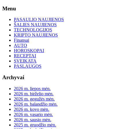
Skip
Menu
to
content
PASAULIO NAUJIENOS
ŠALIES NAUJIENOS
TECHNOLOGIJOS
KRIPTO NAUJIENOS
Finansai
AUTO
HOROSKOPAI
RECEPTAI
SVEIKATA
PASLAUGOS
Archyvai
2026 m. liepos mėn.
2026 m. birželio mėn.
2026 m. gegužės mėn.
2026 m. balandžio mėn.
2026 m. kovo mėn.
2026 m. vasario mėn.
2026 m. sausio mėn.
2025 m. gruodžio mėn.