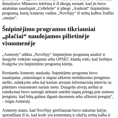
išanalizavo Milanovo telefoną ir iš tikrųjų nustatė, kad jis buvo
atrakintas naudojant „Cellebrite“ ir įdiegė „Android“ šnipinėjimo
programą, kurią Amnesty vadina „NoviSpy“ iš serbų kalbos žodžio
„naujas“.
Šnipinėjimo programos tikriausiai
„plačiai“ naudojamos pilietinėje
visuomenėje
„Amnesty“ atlikta „NoviSpy“ šnipinėjimo programų analizė ir
daugybė veikimo saugumo arba OPSEC klaidų rodo, kad Serbijos
žvalgyba yra šnipinėjimo programų kūrėja.
Remiantis Amnesty ataskaita, šnipinėjimo programa buvo
naudojama „sistemingai ir slaptai užkrėsti mobiliuosius įrenginius
arešto, sulaikymo arba kai kuriais atvejais informacinių interviu su
pilietinės visuomenės nariais metu. Daugeliu atvejų areštai ar
sulaikymai buvo surengti siekiant suteikti slaptą prieigą prie asmens
įrenginio, kad būtų galima išgauti duomenis arba užkrėsti įrenginį“,
– teigia Amnesty.
Amnesty mano, kad NoviSpy greičiausiai buvo sukurtas šalyje,
sprendžiant iš to, kad kode yra komentarų ir eilučių serbų kalba ir