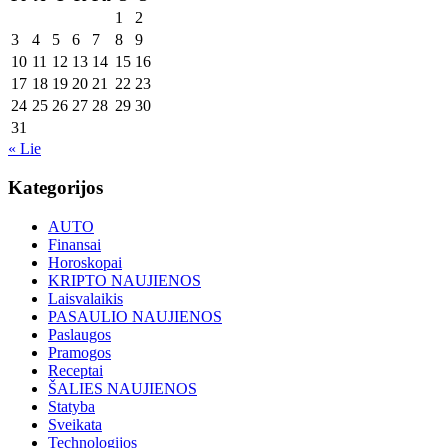
1
2
3
4
5
6
7
8
9
10
11
12
13
14
15
16
17
18
19
20
21
22
23
24
25
26
27
28
29
30
31
« Lie
Kategorijos
AUTO
Finansai
Horoskopai
KRIPTO NAUJIENOS
Laisvalaikis
PASAULIO NAUJIENOS
Paslaugos
Pramogos
Receptai
ŠALIES NAUJIENOS
Statyba
Sveikata
Technologijos