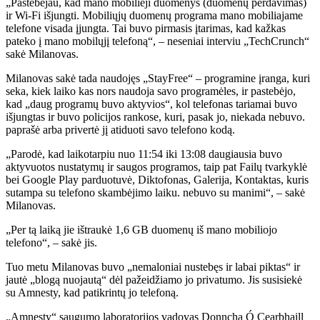
„Pastebėjau, kad mano mobilieji duomenys (duomenų perdavimas)
ir Wi-Fi išjungti. Mobiliųjų duomenų programa mano mobiliajame
telefone visada įjungta. Tai buvo pirmasis įtarimas, kad kažkas
pateko į mano mobilųjį telefoną“, – neseniai interviu „TechCrunch“
sakė Milanovas.
Milanovas sakė tada naudojęs „StayFree“ – programine įranga, kuri
seka, kiek laiko kas nors naudoja savo programėles, ir pastebėjo,
kad „daug programų buvo aktyvios“, kol telefonas tariamai buvo
išjungtas ir buvo policijos rankose, kuri, pasak jo, niekada nebuvo.
paprašė arba privertė jį atiduoti savo telefono kodą.
„Parodė, kad laikotarpiu nuo 11:54 iki 13:08 daugiausia buvo
aktyvuotos nustatymų ir saugos programos, taip pat Failų tvarkyklė
bei Google Play parduotuvė, Diktofonas, Galerija, Kontaktas, kuris
sutampa su telefono skambėjimo laiku. nebuvo su manimi“, – sakė
Milanovas.
„Per tą laiką jie ištraukė 1,6 GB duomenų iš mano mobiliojo
telefono“, – sakė jis.
Tuo metu Milanovas buvo „nemaloniai nustebęs ir labai piktas“ ir
jautė „blogą nuojautą“ dėl pažeidžiamo jo privatumo. Jis susisiekė
su Amnesty, kad patikrintų jo telefoną.
„Amnesty“ saugumo laboratorijos vadovas Donncha Ó Cearbhaill