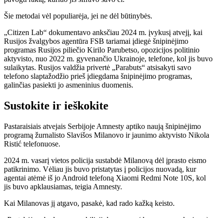
Šie metodai vėl populiarėja, jei ne dėl būtinybės.
„Citizen Lab“ dokumentavo anksčiau 2024 m. įvykusį atvejį, kai
Rusijos žvalgybos agentūra FSB tariamai įdiegė šnipinėjimo
programas Rusijos piliečio Kirilo Parubetso, opozicijos politinio
aktyvisto, nuo 2022 m. gyvenančio Ukrainoje, telefone, kol jis buvo
sulaikytas. Rusijos valdžia privertė „Parabuts“ atsisakyti savo
telefono slaptažodžio prieš įdiegdama šnipinėjimo programas,
galinčias pasiekti jo asmeninius duomenis.
Sustokite ir ieškokite
Pastaraisiais atvejais Serbijoje Amnesty aptiko naują šnipinėjimo
programą žurnalisto Slavišos Milanovo ir jaunimo aktyvisto Nikola
Ristić telefonuose.
2024 m. vasarį vietos policija sustabdė Milanovą dėl įprasto eismo
patikrinimo. Vėliau jis buvo pristatytas į policijos nuovadą, kur
agentai atėmė iš jo Android telefoną Xiaomi Redmi Note 10S, kol
jis buvo apklausiamas, teigia Amnesty.
Kai Milanovas jį atgavo, pasakė, kad rado kažką keisto.