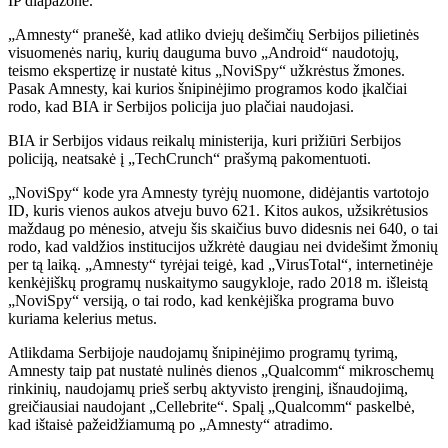
IP diapazone.
„Amnesty“ pranešė, kad atliko dviejų dešimčių Serbijos pilietinės
visuomenės narių, kurių dauguma buvo „Android“ naudotojų,
teismo ekspertizę ir nustatė kitus „NoviSpy“ užkrėstus žmones.
Pasak Amnesty, kai kurios šnipinėjimo programos kodo įkalčiai
rodo, kad BIA ir Serbijos policija juo plačiai naudojasi.
BIA ir Serbijos vidaus reikalų ministerija, kuri prižiūri Serbijos
policiją, neatsakė į „TechCrunch“ prašymą pakomentuoti.
„NoviSpy“ kode yra Amnesty tyrėjų nuomone, didėjantis vartotojo
ID, kuris vienos aukos atveju buvo 621. Kitos aukos, užsikrėtusios
maždaug po mėnesio, atveju šis skaičius buvo didesnis nei 640, o tai
rodo, kad valdžios institucijos užkrėtė daugiau nei dvidešimt žmonių
per tą laiką. „Amnesty“ tyrėjai teigė, kad „VirusTotal“, internetinėje
kenkėjiškų programų nuskaitymo saugykloje, rado 2018 m. išleistą
„NoviSpy“ versiją, o tai rodo, kad kenkėjiška programa buvo
kuriama kelerius metus.
Atlikdama Serbijoje naudojamų šnipinėjimo programų tyrimą,
Amnesty taip pat nustatė nulinės dienos „Qualcomm“ mikroschemų
rinkinių, naudojamų prieš serbų aktyvisto įrenginį, išnaudojimą,
greičiausiai naudojant „Cellebrite“. Spalį „Qualcomm“ paskelbė,
kad ištaisė pažeidžiamumą po „Amnesty“ atradimo.