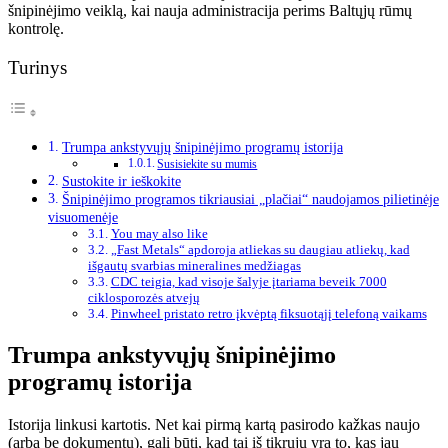
šnipinėjimo veiklą, kai nauja administracija perims Baltųjų rūmų
kontrolę.
Turinys
Trumpa ankstyvųjų šnipinėjimo programų istorija
Susisiekite su mumis
Sustokite ir ieškokite
Šnipinėjimo programos tikriausiai „plačiai“ naudojamos pilietinėje
visuomenėje
You may also like
„Fast Metals“ apdoroja atliekas su daugiau atliekų, kad
išgautų svarbias mineralines medžiagas
CDC teigia, kad visoje šalyje įtariama beveik 7000
ciklosporozės atvejų
Pinwheel pristato retro įkvėptą fiksuotąjį telefoną vaikams
Trumpa ankstyvųjų šnipinėjimo
programų istorija
Istorija linkusi kartotis. Net kai pirmą kartą pasirodo kažkas naujo
(arba be dokumentų), gali būti, kad tai iš tikrųjų yra to, kas jau