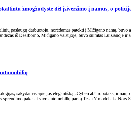
altintu žmogžudyste dėl įsiveržimo į namus, o policija
linių paslaugų darbuotoju, norėdamas patekti į Mičigano namą, buvo a
ndezas iš Dearborno, Mičigano valstijoje, buvo suimtas Luizianoje ir 
 automobilių
ogijas, sakydamas apie jos elegantišką „Cybercab“ robotaksį ir naujo elek
ėtis sprendimo pakeisti savo automobilių parką Tesla Y modeliais. Nors SF