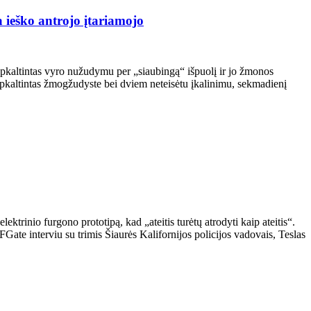
 ieško antrojo įtariamojo
pkaltintas vyro nužudymu per „siaubingą“ išpuolį ir jo žmonos
apkaltintas žmogžudyste bei dviem neteisėtu įkalinimu, sekmadienį
trinio furgono prototipą, kad „ateitis turėtų atrodyti kaip ateitis“.
Gate interviu su trimis Šiaurės Kalifornijos policijos vadovais, Teslas