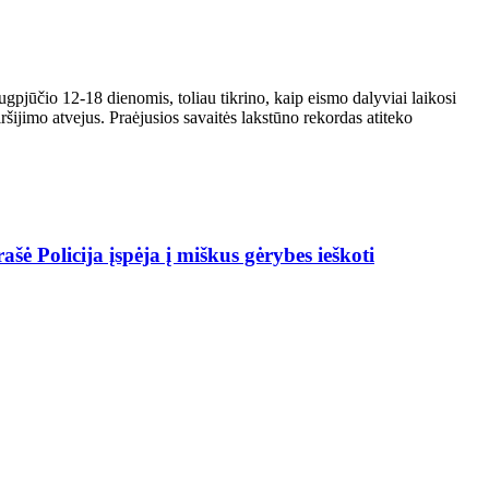
ugpjūčio 12-18 dienomis, toliau tikrino, kaip eismo dalyviai laikosi
ršijimo atvejus. Praėjusios savaitės lakstūno rekordas atiteko
ašė Policija įspėja į miškus gėrybes ieškoti