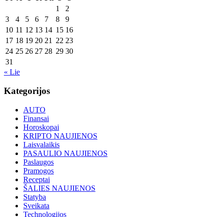
1
2
3
4
5
6
7
8
9
10
11
12
13
14
15
16
17
18
19
20
21
22
23
24
25
26
27
28
29
30
31
« Lie
Kategorijos
AUTO
Finansai
Horoskopai
KRIPTO NAUJIENOS
Laisvalaikis
PASAULIO NAUJIENOS
Paslaugos
Pramogos
Receptai
ŠALIES NAUJIENOS
Statyba
Sveikata
Technologijos