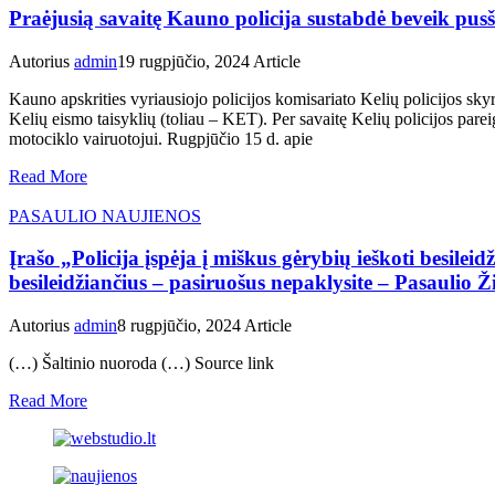
Praėjusią savaitę Kauno policija sustabdė beveik pusš
Autorius
admin
19 rugpjūčio, 2024
Article
Kauno apskrities vyriausiojo policijos komisariato Kelių policijos skyr
Kelių eismo taisyklių (toliau – KET). Per savaitę Kelių policijos parei
motociklo vairuotojui. Rugpjūčio 15 d. apie
Read More
PASAULIO NAUJIENOS
Įrašo „Policija įspėja į miškus gėrybių ieškoti besilei
besileidžiančius – pasiruošus nepaklysite – Pasaulio 
Autorius
admin
8 rugpjūčio, 2024
Article
(…) Šaltinio nuoroda (…) Source link
Read More