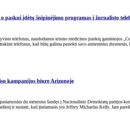
 o paskui įdėtų šnipinėjimo programas į žurnalisto tele
ir aktyvisto telefonus, naudodamos teismo medicinos įrankių gamintojos „C
trakinti telefonus, kad būtų galima pasiekti savo asmeninius duomenis, k
riso kampanijos biure Arizonoje
 pastaruosius du mėnesius šaudęs į Nacionalinio Demokratų partijos komi
radienį ir nustatė, kad įtariamasis yra Jeffrey Michaelas Kelly. Jam parei