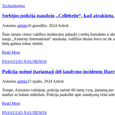
Technologijos
Serbijos policija naudojo „Cellebrite“, kad atrakintų,
Autorius
admin
16 gruodžio, 2024
Article
Šiais metais vietos valdžios institucijos įsilaužė į serbų žurnalisto 
nauja „Amnesty International“ ataskaita, valdžios tikslas buvo ne tik a
būtų galima toliau stebėti.
Read More
PASAULIO NAUJIENOS
Policija suėmė įtariamąjį dėl šaudymo incidentų Har
Autorius
admin
23 spalio, 2024
Article
Tempe, Arizonos valstijoje, policija suėmė 60 metų vyrą, įtariamą per
maišus su baltais milteliais. Policija paskelbė apie sulaikymą vėlai ant
Read More
PASAULIO NAUJIENOS