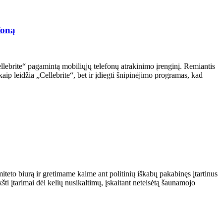
foną
ellebrite“ pagamintą mobiliųjų telefonų atrakinimo įrenginį. Remiantis
aip leidžia „Cellebrite“, bet ir įdiegti šnipinėjimo programas, kad
teto biurą ir gretimame kaime ant politinių iškabų pakabinęs įtartinus
kšti įtarimai dėl kelių nusikaltimų, įskaitant neteisėtą šaunamojo