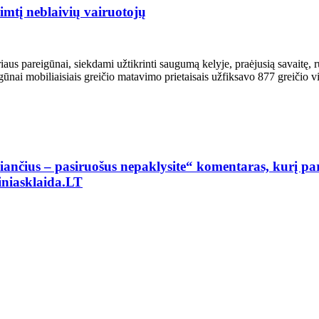
imtį neblaivių vairuotojų
iaus pareigūnai, siekdami užtikrinti saugumą kelyje, praėjusią savaitę, r
gūnai mobiliaisiais greičio matavimo prietaisais užfiksavo 877 greičio vi
džiančius – pasiruošus nepaklysite“ komentaras, kurį par
Žiniasklaida.LT