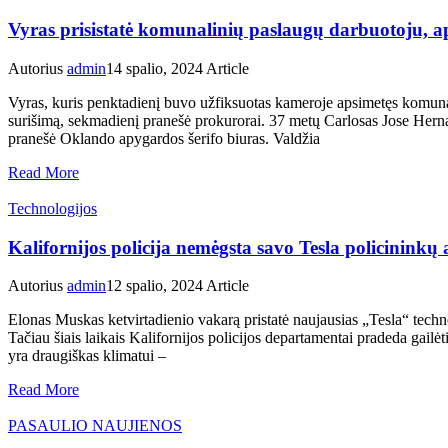
Vyras prisistatė komunalinių paslaugų darbuotoju, apk
Autorius
admin
14 spalio, 2024
Article
Vyras, kuris penktadienį buvo užfiksuotas kameroje apsimetęs komuna
surišimą, sekmadienį pranešė prokurorai. 37 metų Carlosas Jose Herna
pranešė Oklando apygardos šerifo biuras. Valdžia
Read More
Technologijos
Kalifornijos policija nemėgsta savo Tesla policininkų
Autorius
admin
12 spalio, 2024
Article
Elonas Muskas ketvirtadienio vakarą pristatė naujausias „Tesla“ technol
Tačiau šiais laikais Kalifornijos policijos departamentai pradeda gail
yra draugiškas klimatui –
Read More
PASAULIO NAUJIENOS