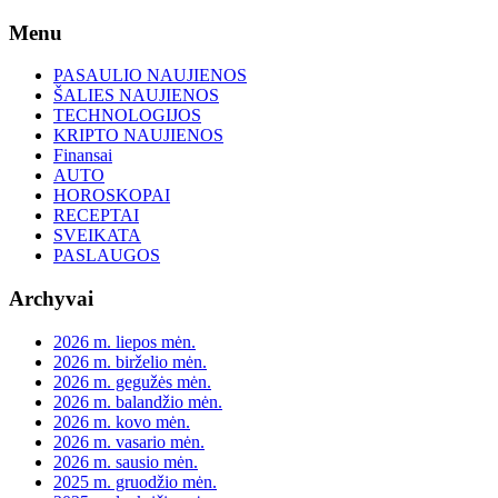
Skip
Menu
to
content
PASAULIO NAUJIENOS
ŠALIES NAUJIENOS
TECHNOLOGIJOS
KRIPTO NAUJIENOS
Finansai
AUTO
HOROSKOPAI
RECEPTAI
SVEIKATA
PASLAUGOS
Archyvai
2026 m. liepos mėn.
2026 m. birželio mėn.
2026 m. gegužės mėn.
2026 m. balandžio mėn.
2026 m. kovo mėn.
2026 m. vasario mėn.
2026 m. sausio mėn.
2025 m. gruodžio mėn.