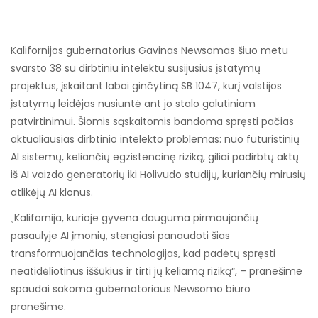
Kalifornijos gubernatorius Gavinas Newsomas šiuo metu
svarsto 38 su dirbtiniu intelektu susijusius įstatymų
projektus, įskaitant labai ginčytiną SB 1047, kurį valstijos
įstatymų leidėjas nusiuntė ant jo stalo galutiniam
patvirtinimui. Šiomis sąskaitomis bandoma spręsti pačias
aktualiausias dirbtinio intelekto problemas: nuo futuristinių
AI sistemų, keliančių egzistencinę riziką, giliai padirbtų aktų
iš AI vaizdo generatorių iki Holivudo studijų, kuriančių mirusių
atlikėjų AI klonus.
„Kalifornija, kurioje gyvena dauguma pirmaujančių
pasaulyje AI įmonių, stengiasi panaudoti šias
transformuojančias technologijas, kad padėtų spręsti
neatidėliotinus iššūkius ir tirti jų keliamą riziką“, – pranešime
spaudai sakoma gubernatoriaus Newsomo biuro
pranešime.