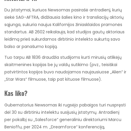
Du įstatymai, kuriuos Newsomas pasirašė antradienį, kurių
siekė SAG-AFTRA, didžiausia šalies kino ir transliacijų aktorių
sąjunga, sukuria naujus Kalifornijos žiniasklaidos pramonės
standartus. AB 2602 reikalauja, kad studijos gautų aktoriaus
leidimą prieš sukurdamos dirbtinio intelekto sukurtą savo
balso ar panašumo kopiją.
Tuo tarpu AB 1836 draudžia studijoms kurti mirusių atlikėjų
skaitmenines kopijas be jų valdų sutikimo (pvz., teisiškai
patvirtintos kopijos buvo naudojamos naujausiuose „Alien“ ir
„Star Wars“ filmuose, taip pat kituose filmuose).
Kas liko?
Gubernatorius Newsomas iki rugsėjo pabaigos turi nuspręsti
dėl 30 su dirbtiniu intelektu susijusių įstatymų. Antradienį
per pokalbį su „Salesforce“ generaliniu direktoriumi Marcu
Benioffu, per 2024 m. „Dreamforce“ konferenciją,