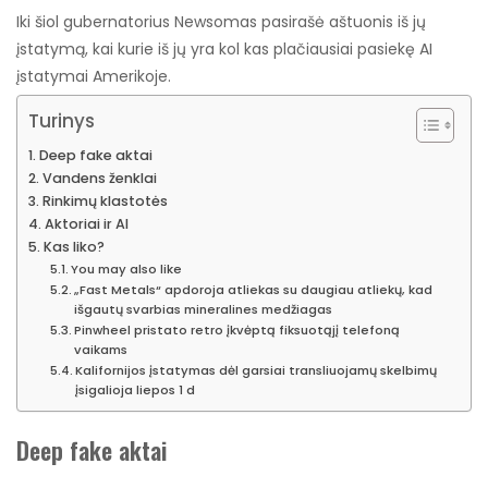
Iki šiol gubernatorius Newsomas pasirašė aštuonis iš jų
įstatymą, kai kurie iš jų yra kol kas plačiausiai pasiekę AI
įstatymai Amerikoje.
Turinys
Deep fake aktai
Vandens ženklai
Rinkimų klastotės
Aktoriai ir AI
Kas liko?
You may also like
„Fast Metals“ apdoroja atliekas su daugiau atliekų, kad
išgautų svarbias mineralines medžiagas
Pinwheel pristato retro įkvėptą fiksuotąjį telefoną
vaikams
Kalifornijos įstatymas dėl garsiai transliuojamų skelbimų
įsigalioja liepos 1 d
Deep fake aktai