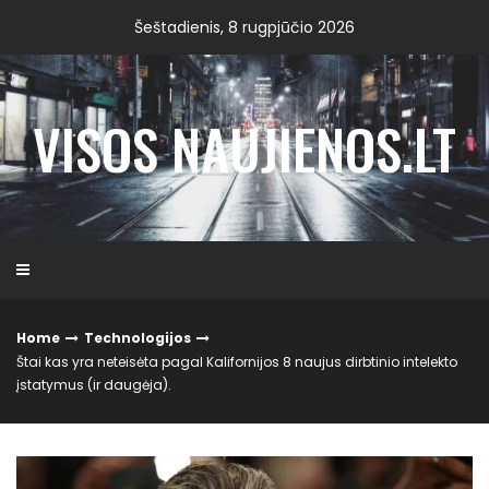
Skip
Šeštadienis, 8 rugpjūčio 2026
to
content
VISOS NAUJIENOS.LT
Home
Technologijos
Štai kas yra neteisėta pagal Kalifornijos 8 naujus dirbtinio intelekto
įstatymus (ir daugėja).