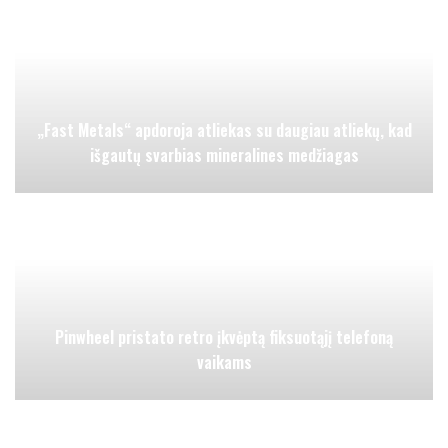
„Fast Metals“ apdoroja atliekas su daugiau atliekų, kad
išgautų svarbias mineralines medžiagas
Pinwheel pristato retro įkvėptą fiksuotąjį telefoną
vaikams