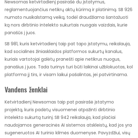
Newsomas ketvirtadienį pasirašė du įstatymus,
reglamentuojančius netikrų aktų kūrimą ir platinimą. SB 926
numato nusikalstamą veiką, todėl draudžiama šantažuoti
ką nors dirbtinio intelekto sukurtais nuogais vaizdais, kurie
panašūs į juos.
SB 981, kuris ketvirtadienį taip pat tapo įstatymu, reikalauja,
kad socialinės žiniasklaidos platformos sukurtų kanalus,
kuriais vartotojai galėtų pranešti apie netikrus nuogus,
panašius į juos. Tada turinys turi būti laikinai užblokuotas, kol
platforma jį tirs, ir visam laikui pašalintas, jei patvirtinama.
Vandens ženklai
Ketvirtadienį Newsomas taip pat pasirašė įstatymo
projektą, kuris padėtų visuomenei atpažinti dirbtinio
intelekto sukurtą turinį.
SB 942 reikalauja, kad plačiai
naudojamos generacinės AI sistemos atskleistų, kad jos yra
sugeneruotos AI turinio kilmės duomenyse. Pavyzdžiui, visų