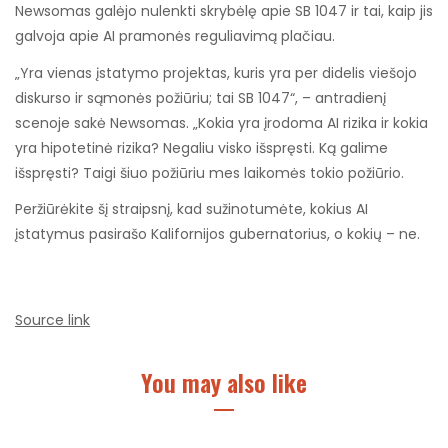
Newsomas galėjo nulenkti skrybėlę apie SB 1047 ir tai, kaip jis
galvoja apie AI pramonės reguliavimą plačiau.
„Yra vienas įstatymo projektas, kuris yra per didelis viešojo
diskurso ir sąmonės požiūriu; tai SB 1047“, – antradienį
scenoje sakė Newsomas. „Kokia yra įrodoma AI rizika ir kokia
yra hipotetinė rizika? Negaliu visko išspręsti. Ką galime
išspręsti? Taigi šiuo požiūriu mes laikomės tokio požiūrio.
Peržiūrėkite šį straipsnį, kad sužinotumėte, kokius AI
įstatymus pasirašo Kalifornijos gubernatorius, o kokių – ne.
Source link
You may also like