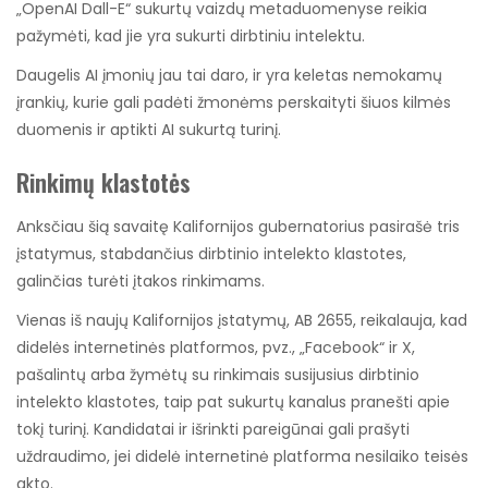
„OpenAI Dall-E“ sukurtų vaizdų metaduomenyse reikia
pažymėti, kad jie yra sukurti dirbtiniu intelektu.
Daugelis AI įmonių jau tai daro, ir yra keletas nemokamų
įrankių, kurie gali padėti žmonėms perskaityti šiuos kilmės
duomenis ir aptikti AI sukurtą turinį.
Rinkimų klastotės
Anksčiau šią savaitę Kalifornijos gubernatorius pasirašė tris
įstatymus, stabdančius dirbtinio intelekto klastotes,
galinčias turėti įtakos rinkimams.
Vienas iš naujų Kalifornijos įstatymų, AB 2655, reikalauja, kad
didelės internetinės platformos, pvz., „Facebook“ ir X,
pašalintų arba žymėtų su rinkimais susijusius dirbtinio
intelekto klastotes, taip pat sukurtų kanalus pranešti apie
tokį turinį. Kandidatai ir išrinkti pareigūnai gali prašyti
uždraudimo, jei didelė internetinė platforma nesilaiko teisės
akto.