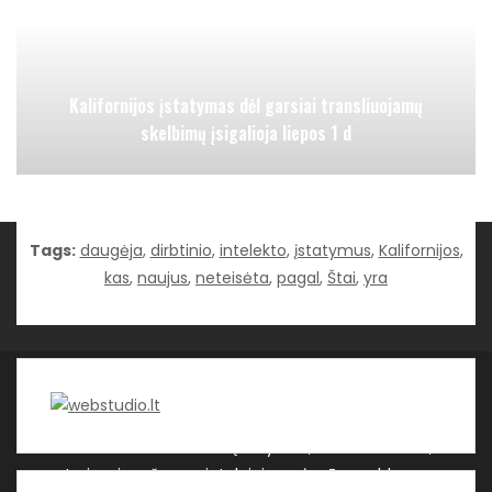
Kalifornijos įstatymas dėl garsiai transliuojamų
skelbimų įsigalioja liepos 1 d
Tags:
daugėja
,
dirbtinio
,
intelekto
,
įstatymus
,
Kalifornijos
,
Kategorijos
kas
,
naujus
,
neteisėta
,
pagal
,
Štai
,
yra
WEBSTUDIO.LT © SKAITMENINIO MARKETINGO
PASLAUGOS. SEO tekstų rašymas, turinio kūrimas,
straipsnių rašymas ir talpinimas į mūsų valdomas