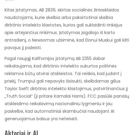
Kitas įstatymas, AB 2839, skirtas socialinės žiniasklaidos
naudotojams, kurie skelbia arba pakartotinai skelbia
dirbtinio intelekto klastotes, kurios gali suklaidinti rinkėjus
apie artėjančius rinkimus. Įstatymas įsigaliojo iš karto
antradienį, o Newsomas užsiminė, kad Elonui Muskui gali kilti
pavojus jį pažeisti.
Pagal naująjį Kalifornijos įstatymą AB 2355 dabar
reikalaujama, kad dirbtinio intelekto sukurtos politinės
reklamos būtų atvirai atskleistos. Tai reiškia, kad judant į
priekį, Trumpui gali nepavyks išsisukti, skelbdamas gilius
Taylor Swift dirbtinio intelekto klastojimus, patvirtinančius jį
„Truth Social“ (ji pritarė Kamalai Harris). FCC pasiūlė panašų
atskleidimo reikalavimą nacionaliniu lygmeniu ir jau
paskelbė, kad automatiniai skambučiai naudojant AI
generuojamus balsus yra neteisėti.
Aktoriai ir AI