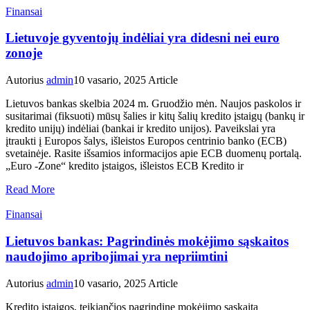
Finansai
Lietuvoje gyventojų indėliai yra didesni nei euro
zonoje
Autorius
admin
10 vasario, 2025
Article
Lietuvos bankas skelbia 2024 m. Gruodžio mėn. Naujos paskolos ir
susitarimai (fiksuoti) mūsų šalies ir kitų šalių kredito įstaigų (bankų ir
kredito unijų) indėliai (bankai ir kredito unijos). Paveikslai yra
įtraukti į Europos šalys, išleistos Europos centrinio banko (ECB)
svetainėje. Rasite išsamios informacijos apie ECB duomenų portalą.
„Euro -Zone“ kredito įstaigos, išleistos ECB Kredito ir
Read More
Finansai
Lietuvos bankas: Pagrindinės mokėjimo sąskaitos
naudojimo apribojimai yra nepriimtini
Autorius
admin
10 vasario, 2025
Article
Kredito įstaigos, teikiančios pagrindinę mokėjimo sąskaitą