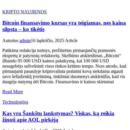
KRIPTO NAUJIENOS
Bitcoin finansavimo kursas yra teigiamas, nes kaina
silpsta – ko tikėtis
Autorius
admin
16 lapkričio, 2025
Article
Patikima redakcija turinys, peržiūrėtas pirmaujančių pramonės
ekspertų ir patyrusių redaktorių. Skelbimo atskleidimas „Bitcoin“
išbando 95 000 USD kainos palaikymą, kai 100 000 USD
nesugebėjo sušvelninti visos rinkos kritimo tempo. Nors atrodo, kad
pirmaujanti pasaulyje kriptovaliuta pralaimi kovą siekdama atgauti
savo šešiaženklį įvertinimą, tinkliniai duomenys atskleidžia, kad vis
daugėja statymų dėl Bitcoin. Finansavimo ir kainos skirtumai
Read More
Technologijos
Kas yra Šaukštų lankstymas? Viskas, ką reikia
žinoti apie AOL pirkėją