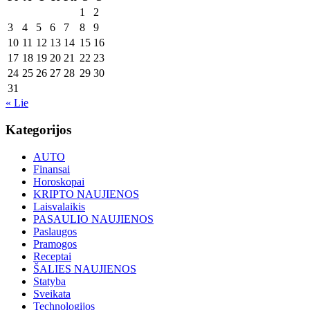
1
2
3
4
5
6
7
8
9
10
11
12
13
14
15
16
17
18
19
20
21
22
23
24
25
26
27
28
29
30
31
« Lie
Kategorijos
AUTO
Finansai
Horoskopai
KRIPTO NAUJIENOS
Laisvalaikis
PASAULIO NAUJIENOS
Paslaugos
Pramogos
Receptai
ŠALIES NAUJIENOS
Statyba
Sveikata
Technologijos