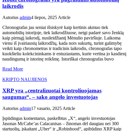
laikrodis
Autorius
admin
4 liepos, 2025
Article
Chronografas jau seniai išsiskyrė kaip kertinis akmuo tiek
automobilių istorijoje, tiek laikrodžiuose, netgi padarė savo ženklą
kaip pirmąjį laikrodį, nusileidžiantį Mėnulio paviršiuje. Laikoma
vienu iš įvairiausių laikrodžių, kada nors sukurtų, turint galimybę
veikti kaip chronometras ir tradicinis laikrodis, chronografas tapo
kuokšteliu kolekcininkams ir entuziastams, kurie vertina jo kasdienį
naudingumą ir istorinę reikšmę. Istoriškai chronografas buvo
Read More
KRIPTO NAUJIENOS
XRP yra „centralizuotai kontroliuojamas
saugumas“, – sako angelo investuotojas
Autorius
admin
17 vasario, 2025
Article
Įspūdingus komentarus, paskelbtus „X“, angelo investuotojas
Jasonas McCabe’as Calacanisas – žinomas dėl daugiau nei 300
startuolių, įskaitant „Uber“ ir „Robinhood“, apibūdino XRP kaip