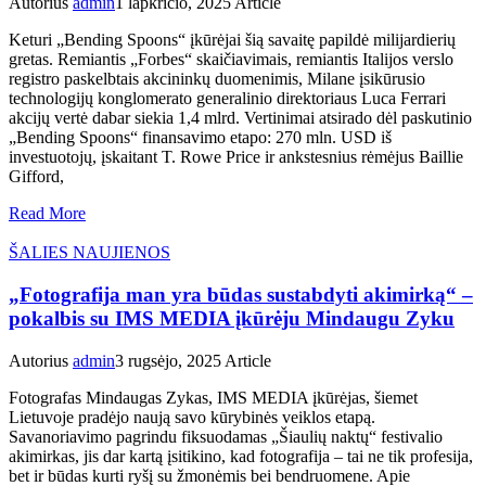
Autorius
admin
1 lapkričio, 2025
Article
Keturi „Bending Spoons“ įkūrėjai šią savaitę papildė milijardierių
gretas. Remiantis „Forbes“ skaičiavimais, remiantis Italijos verslo
registro paskelbtais akcininkų duomenimis, Milane įsikūrusio
technologijų konglomerato generalinio direktoriaus Luca Ferrari
akcijų vertė dabar siekia 1,4 mlrd. Vertinimai atsirado dėl paskutinio
„Bending Spoons“ finansavimo etapo: 270 mln. USD iš
investuotojų, įskaitant T. Rowe Price ir ankstesnius rėmėjus Baillie
Gifford,
Read More
ŠALIES NAUJIENOS
„Fotografija man yra būdas sustabdyti akimirką“ –
pokalbis su IMS MEDIA įkūrėju Mindaugu Zyku
Autorius
admin
3 rugsėjo, 2025
Article
Fotografas Mindaugas Zykas, IMS MEDIA įkūrėjas, šiemet
Lietuvoje pradėjo naują savo kūrybinės veiklos etapą.
Savanoriavimo pagrindu fiksuodamas „Šiaulių naktų“ festivalio
akimirkas, jis dar kartą įsitikino, kad fotografija – tai ne tik profesija,
bet ir būdas kurti ryšį su žmonėmis bei bendruomene. Apie