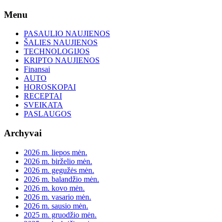
Skip
Menu
to
content
PASAULIO NAUJIENOS
ŠALIES NAUJIENOS
TECHNOLOGIJOS
KRIPTO NAUJIENOS
Finansai
AUTO
HOROSKOPAI
RECEPTAI
SVEIKATA
PASLAUGOS
Archyvai
2026 m. liepos mėn.
2026 m. birželio mėn.
2026 m. gegužės mėn.
2026 m. balandžio mėn.
2026 m. kovo mėn.
2026 m. vasario mėn.
2026 m. sausio mėn.
2025 m. gruodžio mėn.