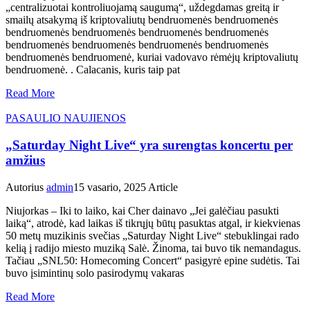
„centralizuotai kontroliuojamą saugumą“, uždegdamas greitą ir
smailų atsakymą iš kriptovaliutų bendruomenės bendruomenės
bendruomenės bendruomenės bendruomenės bendruomenės
bendruomenės bendruomenės bendruomenės bendruomenės
bendruomenės bendruomenė, kuriai vadovavo rėmėjų kriptovaliutų
bendruomenė. . Calacanis, kuris taip pat
Read More
PASAULIO NAUJIENOS
„Saturday Night Live“ yra surengtas koncertu per
amžius
Autorius
admin
15 vasario, 2025
Article
Niujorkas – Iki to laiko, kai Cher dainavo „Jei galėčiau pasukti
laiką“, atrodė, kad laikas iš tikrųjų būtų pasuktas atgal, ir kiekvienas
50 metų muzikinis svečias „Saturday Night Live“ stebuklingai rado
kelią į radijo miesto muziką Salė. Žinoma, tai buvo tik nemandagus.
Tačiau „SNL50: Homecoming Concert“ pasigyrė epine sudėtis. Tai
buvo įsimintinų solo pasirodymų vakaras
Read More