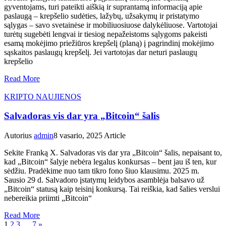
gyventojams, turi pateikti aiškią ir suprantamą informaciją apie
paslaugą – krepšelio sudėties, lažybų, užsakymų ir pristatymo
sąlygas – savo svetainėse ir mobiliuosiuose dalykėliuose. Vartotojai
turėtų sugebėti lengvai ir tiesiog nepažeistoms sąlygoms pakeisti
esamą mokėjimo priežiūros krepšelį (planą) į pagrindinį mokėjimo
sąskaitos paslaugų krepšelį. Jei vartotojas dar neturi paslaugų
krepšelio
Read More
KRIPTO NAUJIENOS
Salvadoras vis dar yra „Bitcoin“ šalis
Autorius
admin
8 vasario, 2025
Article
Sekite Franką X. Salvadoras vis dar yra „Bitcoin“ šalis, nepaisant to,
kad „Bitcoin“ šalyje nebėra legalus konkursas – bent jau iš ten, kur
sėdžiu. Pradėkime nuo tam tikro fono šiuo klausimu. 2025 m.
Sausio 29 d. Salvadoro įstatymų leidybos asamblėja balsavo už
„Bitcoin“ statusą kaip teisinį konkursą. Tai reiškia, kad šalies verslui
nebereikia priimti „Bitcoin“
Read More
1
2
3
…
7
»