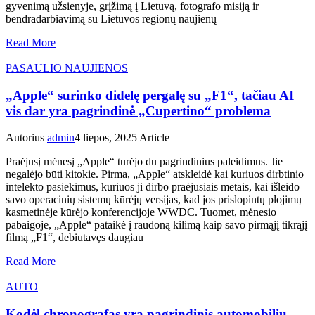
gyvenimą užsienyje, grįžimą į Lietuvą, fotografo misiją ir
bendradarbiavimą su Lietuvos regionų naujienų
Read More
PASAULIO NAUJIENOS
„Apple“ surinko didelę pergalę su „F1“, tačiau AI
vis dar yra pagrindinė „Cupertino“ problema
Autorius
admin
4 liepos, 2025
Article
Praėjusį mėnesį „Apple“ turėjo du pagrindinius paleidimus. Jie
negalėjo būti kitokie. Pirma, „Apple“ atskleidė kai kuriuos dirbtinio
intelekto pasiekimus, kuriuos ji dirbo praėjusiais metais, kai išleido
savo operacinių sistemų kūrėjų versijas, kad jos prislopintų plojimų
kasmetinėje kūrėjo konferencijoje WWDC. Tuomet, mėnesio
pabaigoje, „Apple“ pataikė į raudoną kilimą kaip savo pirmąjį tikrąjį
filmą „F1“, debiutavęs daugiau
Read More
AUTO
Kodėl chronografas yra pagrindinis automobilių