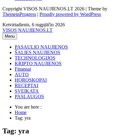
Copyright VISOS NAUJIENOS.LT 2026 | Theme by
ThemeinProgress
|
Proudly powered by WordPress
Ketvirtadienis, 6 rugpjūčio 2026
VISOS NAUJIENOS.LT
Menu
PASAULIO NAUJIENOS
ŠALIES NAUJIENOS
TECHNOLOGIJOS
KRIPTO NAUJIENOS
Finansai
AUTO
HOROSKOPAI
RECEPTAI
SVEIKATA
PASLAUGOS
You are here :
Home
Tag: yra
Tag: yra