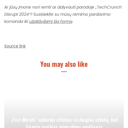
Ar jūsų įmonė nori remti ar dalyvauti parodoje „TechCrunch
Disrupt 2024“? Susisiekite su mūsų rėmimo pardavimo
komanda iki
užpildydami šią formą
.
Source link
You may also like
„Fast Metals“ apdoroja atliekas su daugiau atliekų, kad
išgautų svarbias mineralines medžiagas