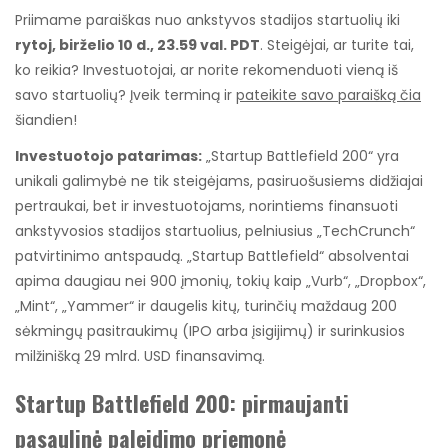
Priimame paraiškas nuo ankstyvos stadijos startuolių iki
rytoj, birželio 10 d., 23.59 val. PDT
. Steigėjai, ar turite tai,
ko reikia? Investuotojai, ar norite rekomenduoti vieną iš
savo startuolių? Įveik terminą ir
pateikite savo paraišką čia
šiandien!
Investuotojo patarimas:
„Startup Battlefield 200“ yra
unikali galimybė ne tik steigėjams, pasiruošusiems didžiajai
pertraukai, bet ir investuotojams, norintiems finansuoti
ankstyvosios stadijos startuolius, pelniusius „TechCrunch“
patvirtinimo antspaudą. „Startup Battlefield“ absolventai
apima daugiau nei 900 įmonių, tokių kaip „Vurb“, „Dropbox“,
„Mint“, „Yammer“ ir daugelis kitų, turinčių maždaug 200
sėkmingų pasitraukimų (IPO arba įsigijimų) ir surinkusios
milžinišką 29 mlrd. USD finansavimą.
Startup Battlefield 200: pirmaujanti
pasaulinė paleidimo priemonė