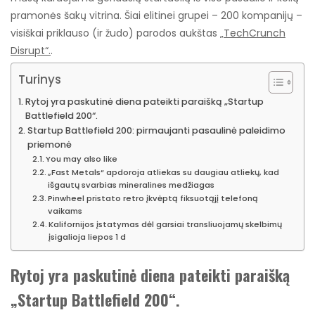
pramonės šakų vitrina. Šiai elitinei grupei – 200 kompanijų –
visiškai priklauso (ir žudo) parodos aukštas
„TechCrunch
Disrupt“.
.
Turinys
Rytoj yra paskutinė diena pateikti paraišką „Startup
Battlefield 200“.
Startup Battlefield 200: pirmaujanti pasaulinė paleidimo
priemonė
You may also like
„Fast Metals“ apdoroja atliekas su daugiau atliekų, kad
išgautų svarbias mineralines medžiagas
Pinwheel pristato retro įkvėptą fiksuotąjį telefoną
vaikams
Kalifornijos įstatymas dėl garsiai transliuojamų skelbimų
įsigalioja liepos 1 d
Rytoj yra paskutinė diena pateikti paraišką
„Startup Battlefield 200“.