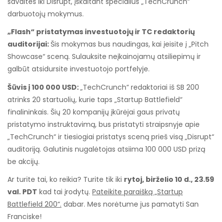
savaites iki Disrupt, įskaitant specialius „TechCrunch“
darbuotojų mokymus.
„Flash“ pristatymas investuotojų ir TC redaktorių
auditorijai:
Šis mokymas bus naudingas, kai įeisite į „Pitch
Showcase“ sceną. Sulauksite neįkainojamų atsiliepimų ir
galbūt atsidursite investuotojo portfelyje.
Šūvis į 100 000 USD:
„TechCrunch“ redaktoriai iš SB 200
atrinks 20 startuolių, kurie taps „Startup Battlefield“
finalininkais. Šių 20 kompanijų įkūrėjai gaus privatų
pristatymo instruktavimą, bus pristatyti straipsnyje apie
„TechCrunch“ ir tiesiogiai pristatys sceną prieš visą „Disrupt“
auditoriją. Galutinis nugalėtojas atsiima 100 000 USD prizą
be akcijų.
Ar turite tai, ko reikia? Turite tik iki
rytoj, birželio 10 d., 23.59
val. PDT
kad tai įrodytų.
Pateikite paraišką „Startup
Battlefield 200“.
dabar. Mes norėtume jus pamatyti San
Franciske!