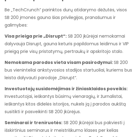
Be „TechCrunch“ parinktos durų atidarymo dėžutės, visos
SB 200 įmonės gauna šias privilegijas, pranašumus ir
galimybes:
Visa prieiga prie „Disrupt“:
SB 200 įkūrėjai nemokamai
dalyvauja Disrupt, gauna keturis papildomus leidimus ir VIP
prieigą prie visų pristatymų, pertraukų ir apskritojo stalo.
Nemokama parodos vieta visam pasirodymui:
SB 200
bus vieninteliai ankstyvosios stadijos startuoliai, kuriems bus
leista dalyvauti parodoje „Disrupt“.
Investuotojų susidomėjimas ir žiniasklaidos poveikis:
Investuotojai, ieškantys būsimų vienaragių, ir žurnalistai,
ieškantys kitos didelės istorijos, nukels ją į parodos aukštą
susitikti ir pasveikinti SB 200 įkūrėjus.
Seminarai ir treniruotės:
SB 200 įkūrėjai bus pakviesti į
išskirtinius seminarus ir meistriškumo klases per kelias