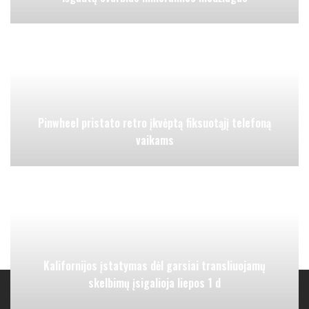
Pinwheel pristato retro įkvėptą fiksuotąjį telefoną
vaikams
Kalifornijos įstatymas dėl garsiai transliuojamų
skelbimų įsigalioja liepos 1 d
Kategorijos