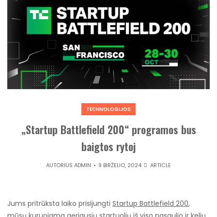
TECHNOLOGIJOS
„Startup Battlefield 200“ programos bus
baigtos rytoj
AUTORIUS
ADMIN
9 BIRŽELIO, 2024
ARTICLE
Jums pritrūksta laiko prisijungti
Startup Battlefield 200
,
mūsų kuruojama geriausių startuolių iš viso pasaulio ir kelių