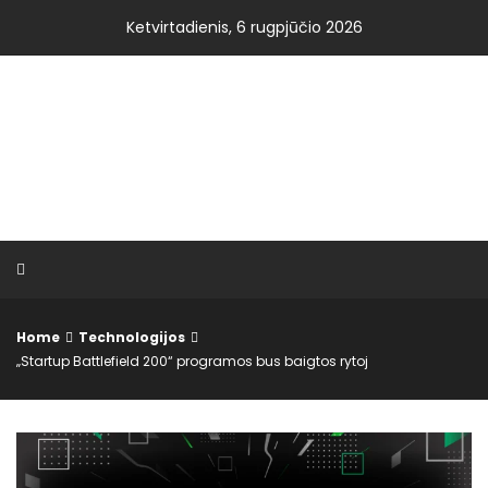
Skip
Ketvirtadienis, 6 rugpjūčio 2026
to
content
VISOS NAUJIENOS.LT
Home
Technologijos
„Startup Battlefield 200“ programos bus baigtos rytoj