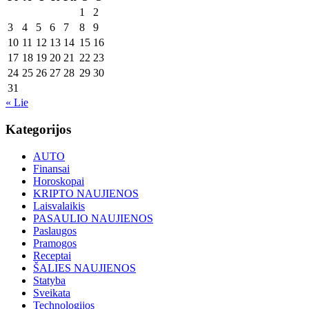
1
2
3
4
5
6
7
8
9
10
11
12
13
14
15
16
17
18
19
20
21
22
23
24
25
26
27
28
29
30
31
« Lie
Kategorijos
AUTO
Finansai
Horoskopai
KRIPTO NAUJIENOS
Laisvalaikis
PASAULIO NAUJIENOS
Paslaugos
Pramogos
Receptai
ŠALIES NAUJIENOS
Statyba
Sveikata
Technologijos