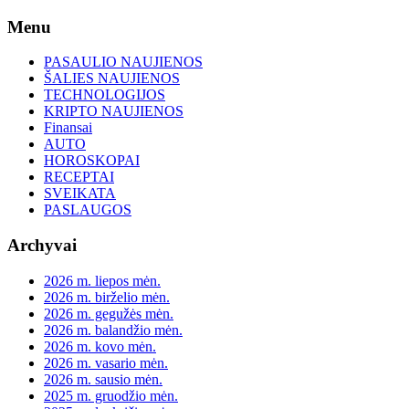
Skip
Menu
to
content
PASAULIO NAUJIENOS
ŠALIES NAUJIENOS
TECHNOLOGIJOS
KRIPTO NAUJIENOS
Finansai
AUTO
HOROSKOPAI
RECEPTAI
SVEIKATA
PASLAUGOS
Archyvai
2026 m. liepos mėn.
2026 m. birželio mėn.
2026 m. gegužės mėn.
2026 m. balandžio mėn.
2026 m. kovo mėn.
2026 m. vasario mėn.
2026 m. sausio mėn.
2025 m. gruodžio mėn.