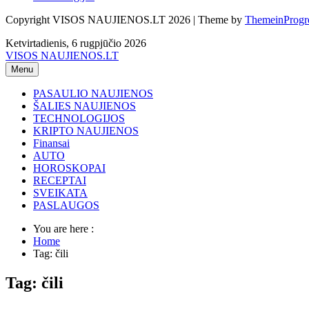
Copyright VISOS NAUJIENOS.LT 2026 | Theme by
ThemeinProgr
Ketvirtadienis, 6 rugpjūčio 2026
VISOS NAUJIENOS.LT
Menu
PASAULIO NAUJIENOS
ŠALIES NAUJIENOS
TECHNOLOGIJOS
KRIPTO NAUJIENOS
Finansai
AUTO
HOROSKOPAI
RECEPTAI
SVEIKATA
PASLAUGOS
You are here :
Home
Tag: čili
Tag: čili