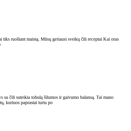
 tiks ruošiant maistą. Mūsų geriausi sveikų čili receptai Kai oras
o
ys su čili suteikia tobulą šilumos ir gaivumo balansą. Tai mano
tų, kuriuos paprastai turiu po