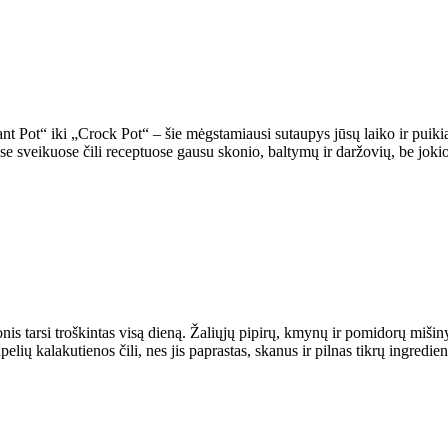
nt Pot“ iki „Crock Pot“ – šie mėgstamiausi sutaupys jūsų laiko ir puikiai
uose sveikuose čili receptuose gausu skonio, baltymų ir daržovių, be joki
onis tarsi troškintas visą dieną. Žaliųjų pipirų, kmynų ir pomidorų mišin
ių kalakutienos čili, nes jis paprastas, skanus ir pilnas tikrų ingredien