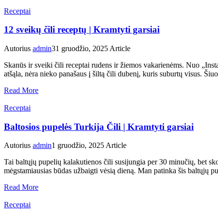
Receptai
12 sveikų čili receptų | Kramtyti garsiai
Autorius
admin
31 gruodžio, 2025
Article
Skanūs ir sveiki čili receptai rudens ir žiemos vakarienėms. Nuo „Insta
atšąla, nėra nieko panašaus į šiltą čili dubenį, kuris suburtų visus. Ši
Read More
Receptai
Baltosios pupelės Turkija Čili | Kramtyti garsiai
Autorius
admin
1 gruodžio, 2025
Article
Tai baltųjų pupelių kalakutienos čili susijungia per 30 minučių, bet sk
mėgstamiausias būdas užbaigti vėsią dieną. Man patinka šis baltųjų pupel
Read More
Receptai