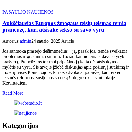
PASAULIO NAUJIENOS
Aukščiausias Europos žmogaus teisių teismas remia
prancūzę, kuri atsisakė sekso su savo vyru
Autorius
admin
24 sausio, 2025
Article
Jos santuoka prastėjo dešimtmečius – ją, pasak jos, temdė sveikatos
problemos ir grasinimai smurtu. Tačiau kai moteris padavė skyrybų
prašymą, Prancūzijos teismai pripažino ją kalta dėl atsisakymo
mylėtis su vyru. Šis atvejis įžiebė diskusijas apie požiūrį į sutikimą ir
moterų teises Prancūzijoje, kurios advokatai pabrėžė, kad reikia
teisinės reformos, susijusios su nesąžiningu seksu santuokoje.
Ketvirtadienį
Read More
Kategorijos