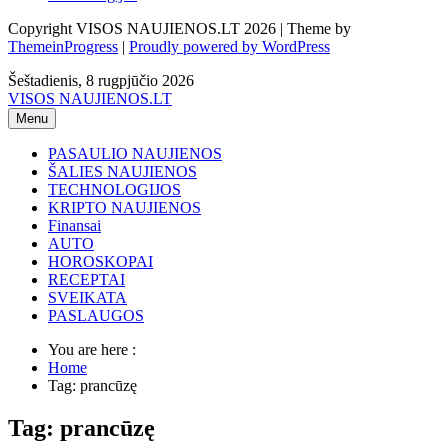
Copyright VISOS NAUJIENOS.LT 2026 | Theme by
ThemeinProgress
|
Proudly powered by WordPress
Šeštadienis, 8 rugpjūčio 2026
VISOS NAUJIENOS.LT
Menu
PASAULIO NAUJIENOS
ŠALIES NAUJIENOS
TECHNOLOGIJOS
KRIPTO NAUJIENOS
Finansai
AUTO
HOROSKOPAI
RECEPTAI
SVEIKATA
PASLAUGOS
You are here :
Home
Tag: prancūzę
Tag: prancūzę