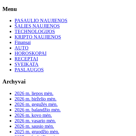
Skip
Menu
to
content
PASAULIO NAUJIENOS
ŠALIES NAUJIENOS
TECHNOLOGIJOS
KRIPTO NAUJIENOS
Finansai
AUTO
HOROSKOPAI
RECEPTAI
SVEIKATA
PASLAUGOS
Archyvai
2026 m. liepos mėn.
2026 m. birželio mėn.
2026 m. gegužės mėn.
2026 m. balandžio mėn.
2026 m. kovo mėn.
2026 m. vasario mėn.
2026 m. sausio mėn.
2025 m. gruodžio mėn.