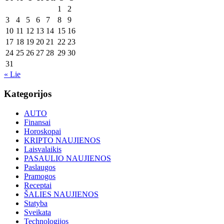
1
2
3
4
5
6
7
8
9
10
11
12
13
14
15
16
17
18
19
20
21
22
23
24
25
26
27
28
29
30
31
« Lie
Kategorijos
AUTO
Finansai
Horoskopai
KRIPTO NAUJIENOS
Laisvalaikis
PASAULIO NAUJIENOS
Paslaugos
Pramogos
Receptai
ŠALIES NAUJIENOS
Statyba
Sveikata
Technologijos