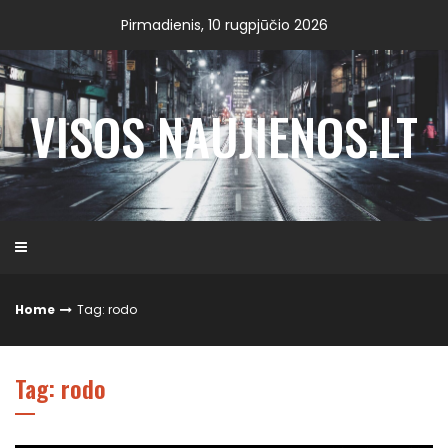
Skip
Pirmadienis, 10 rugpjūčio 2026
to
content
VISOS NAUJIENOS.LT
Home
Tag: rodo
Tag: rodo