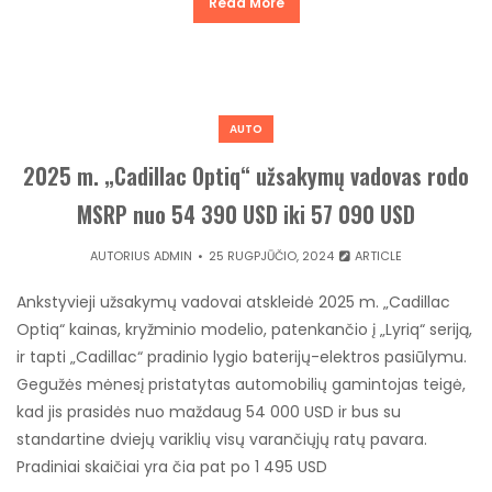
Read More
AUTO
2025 m. „Cadillac Optiq“ užsakymų vadovas rodo
MSRP nuo 54 390 USD iki 57 090 USD
AUTORIUS
ADMIN
25 RUGPJŪČIO, 2024
ARTICLE
Ankstyvieji užsakymų vadovai atskleidė 2025 m. „Cadillac
Optiq“ kainas, kryžminio modelio, patenkančio į „Lyriq“ seriją,
ir tapti „Cadillac“ pradinio lygio baterijų-elektros pasiūlymu.
Gegužės mėnesį pristatytas automobilių gamintojas teigė,
kad jis prasidės nuo maždaug 54 000 USD ir bus su
standartine dviejų variklių visų varančiųjų ratų pavara.
Pradiniai skaičiai yra čia pat po 1 495 USD