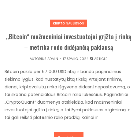
KRIPTO NAUJIENOS
„Bitcoin“ mažmeniniai investuotojai grįžta į rinką
– metrika rodo didėjančią paklausą
AUTORIUS
ADMIN
17 SPALIO, 2024
ARTICLE
Bitcoin pakilo per 67 000 USD ribą ir bando pagrindinius
tiekimo lygius, kad nustatytų kitą tikslą. Artėjant rinkimų
dienai, kriptovaliutų rinka išgyvena didesnį nepastovumą, o
tai skatina potencialaus Bitcoin ralio lūkesčius. Pagrindiniai
„CryptoQuant“ duomenys atskleidžia, kad mažmeniniai
investuotojai grįžta į rinką, o tai žymi paklausos atgimimą, o
tai gali reikšti platesnio ralio pradžią. Kainai ir