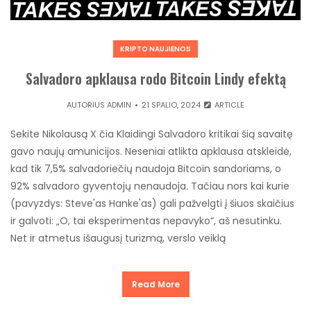
KRIPTO NAUJIENOS
Salvadoro apklausa rodo Bitcoin Lindy efektą
AUTORIUS
ADMIN
21 SPALIO, 2024
ARTICLE
Sekite Nikolausą X čia Klaidingi Salvadoro kritikai šią savaitę
gavo naujų amunicijos. Neseniai atlikta apklausa atskleidė,
kad tik 7,5% salvadoriečių naudoja Bitcoin sandoriams, o
92% salvadoro gyventojų nenaudoja. Tačiau nors kai kurie
(pavyzdys: Steve'as Hanke'as) gali pažvelgti į šiuos skaičius
ir galvoti: „O, tai eksperimentas nepavyko“, aš nesutinku.
Net ir atmetus išaugusį turizmą, verslo veiklą
Read More