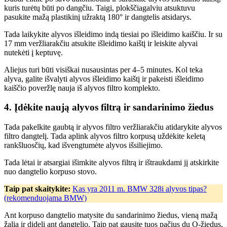
kuris turėtų būti po dangčiu. Taigi, plokščiagalviu atsuktuvu
pasukite mažą plastikinį užraktą 180° ir dangtelis atsidarys.
Tada laikykite alyvos išleidimo indą tiesiai po išleidimo kaiščiu. Ir su
17 mm veržliarakčiu atsukite išleidimo kaištį ir leiskite alyvai
nutekėti į keptuvę.
Aliejus turi būti visiškai nusausintas per 4–5 minutes. Kol teka
alyva, galite išvalyti alyvos išleidimo kaištį ir pakeisti išleidimo
kaiščio poveržlę nauja iš alyvos filtro komplekto.
4. Įdėkite naują alyvos filtrą ir sandarinimo žiedus
Tada pakelkite gaubtą ir alyvos filtro veržliarakčiu atidarykite alyvos
filtro dangtelį. Tada aplink alyvos filtro korpusą uždėkite keletą
rankšluosčių, kad išvengtumėte alyvos išsiliejimo.
Tada lėtai ir atsargiai išimkite alyvos filtrą ir ištraukdami jį atskirkite
nuo dangtelio korpuso stovo.
Taip pat skaitykite:
Kas yra 2011 m. BMW 328i alyvos tipas?
(rekomenduojama BMW)
Ant korpuso dangtelio matysite du sandarinimo žiedus, vieną mažą
žalią ir didelį ant dangtelio. Taip pat gausite tuos pačius du O-žiedus,