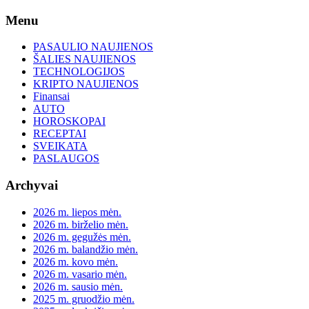
Skip
Menu
to
content
PASAULIO NAUJIENOS
ŠALIES NAUJIENOS
TECHNOLOGIJOS
KRIPTO NAUJIENOS
Finansai
AUTO
HOROSKOPAI
RECEPTAI
SVEIKATA
PASLAUGOS
Archyvai
2026 m. liepos mėn.
2026 m. birželio mėn.
2026 m. gegužės mėn.
2026 m. balandžio mėn.
2026 m. kovo mėn.
2026 m. vasario mėn.
2026 m. sausio mėn.
2025 m. gruodžio mėn.