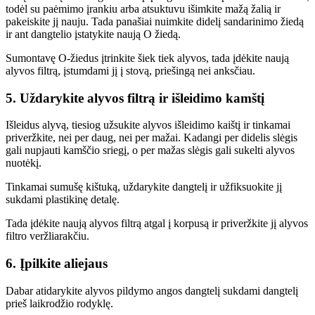
todėl su paėmimo įrankiu arba atsuktuvu išimkite mažą žalią ir
pakeiskite jį nauju. Tada panašiai nuimkite didelį sandarinimo žiedą
ir ant dangtelio įstatykite naują O žiedą.
Sumontavę O-žiedus įtrinkite šiek tiek alyvos, tada įdėkite naują
alyvos filtrą, įstumdami jį į stovą, priešingą nei anksčiau.
5. Uždarykite alyvos filtrą ir išleidimo kamštį
Išleidus alyvą, tiesiog užsukite alyvos išleidimo kaištį ir tinkamai
priveržkite, nei per daug, nei per mažai. Kadangi per didelis slėgis
gali nupjauti kamščio sriegį, o per mažas slėgis gali sukelti alyvos
nuotėkį.
Tinkamai sumušę kištuką, uždarykite dangtelį ir užfiksuokite jį
sukdami plastikinę detalę.
Tada įdėkite naują alyvos filtrą atgal į korpusą ir priveržkite jį alyvos
filtro veržliarakčiu.
6. Įpilkite aliejaus
Dabar atidarykite alyvos pildymo angos dangtelį sukdami dangtelį
prieš laikrodžio rodyklę.