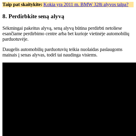
Taip pat skaitykite:
Kokia yra 2011 m. BMW 328i alyvos talpa?
8. Perdirbkite seną alyvą
Sėkmingai pakeitus alyvą, seną alyvą būtina perdirbti netoliese
esančiame perdirbimo centre arba bet kurioje vietinėje automobilių
parduotuvėje.
Daugelis automobilių parduotuvių teikia nuolaidas paslaugoms
mainais į senas alyvas, todėl tai naudinga visiems.