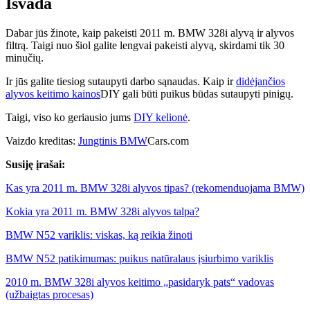
Išvada
Dabar jūs žinote, kaip pakeisti 2011 m. BMW 328i alyvą ir alyvos
filtrą. Taigi nuo šiol galite lengvai pakeisti alyvą, skirdami tik 30
minučių.
Ir jūs galite tiesiog sutaupyti darbo sąnaudas. Kaip ir
didėjančios
alyvos keitimo kainos
DIY gali būti puikus būdas sutaupyti pinigų.
Taigi, viso ko geriausio jums
DIY kelionė
.
Vaizdo kreditas:
Jungtinis BMW
Cars.com
Susiję įrašai:
Kas yra 2011 m. BMW 328i alyvos tipas? (rekomenduojama BMW)
Kokia yra 2011 m. BMW 328i alyvos talpa?
BMW N52 variklis: viskas, ką reikia žinoti
BMW N52 patikimumas: puikus natūralaus įsiurbimo variklis
2010 m. BMW 328i alyvos keitimo „pasidaryk pats“ vadovas
(užbaigtas procesas)