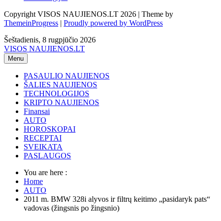
Copyright VISOS NAUJIENOS.LT 2026 | Theme by
ThemeinProgress
|
Proudly powered by WordPress
Šeštadienis, 8 rugpjūčio 2026
VISOS NAUJIENOS.LT
Menu
PASAULIO NAUJIENOS
ŠALIES NAUJIENOS
TECHNOLOGIJOS
KRIPTO NAUJIENOS
Finansai
AUTO
HOROSKOPAI
RECEPTAI
SVEIKATA
PASLAUGOS
You are here :
Home
AUTO
2011 m. BMW 328i alyvos ir filtrų keitimo „pasidaryk pats“
vadovas (žingsnis po žingsnio)