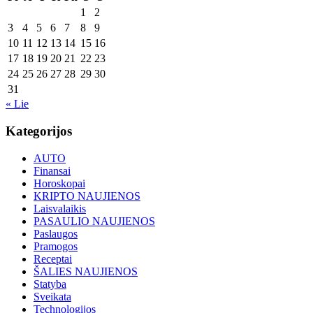
1
2
3
4
5
6
7
8
9
10
11
12
13
14
15
16
17
18
19
20
21
22
23
24
25
26
27
28
29
30
31
« Lie
Kategorijos
AUTO
Finansai
Horoskopai
KRIPTO NAUJIENOS
Laisvalaikis
PASAULIO NAUJIENOS
Paslaugos
Pramogos
Receptai
ŠALIES NAUJIENOS
Statyba
Sveikata
Technologijos