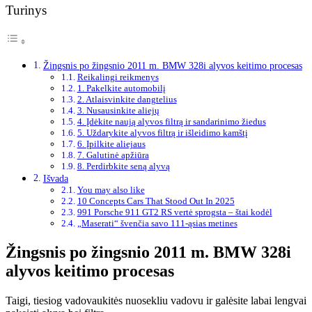
Turinys
Žingsnis po žingsnio 2011 m. BMW 328i alyvos keitimo procesas
Reikalingi reikmenys
1. Pakelkite automobilį
2. Atlaisvinkite dangtelius
3. Nusausinkite aliejų
4. Įdėkite naują alyvos filtrą ir sandarinimo žiedus
5. Uždarykite alyvos filtrą ir išleidimo kamštį
6. Įpilkite aliejaus
7. Galutinė apžiūra
8. Perdirbkite seną alyvą
Išvada
You may also like
10 Concepts Cars That Stood Out In 2025
991 Porsche 911 GT2 RS vertė sprogsta – štai kodėl
„Maserati“ švenčia savo 111-ąsias metines
Žingsnis po žingsnio 2011 m. BMW 328i
alyvos keitimo procesas
Taigi, tiesiog vadovaukitės nuosekliu vadovu ir galėsite labai lengvai