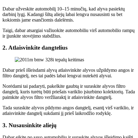
Dabar užveskite automobilį 10–15 minučių, kad alyva pasiektų
darbinį lygį. Kadangi šiltą aliejų labai lengva nusausinti su bet
kokiomis jame esančiomis dalelėmis.
Taigi, dabar atsargiai važiuokite automobiliu virš automobilio rampų
ir įjunkite stovėjimo stabdžius.
2. Atlaisvinkite dangtelius
Dabar prieš išleisdami alyvą atlaisvinkite alyvos užpildymo angos ir
filtro dangtelį, nes tai padės labai lengvai nutekėti alyvai.
Norėdami tai padaryti, pakelkite gaubtą ir suraskite alyvos filtro
dangtelį, kuris turėtų būti priešais variklio įsiurbimo kolektorių. Tada
paimkite alyvos filtro veržliaraktį ir atlaisvinkite dangtelį.
Tada suraskite alyvos pildymo angos dangtelį, esantį virš variklio, ir
atlaisvinkite dangtelį sukdami jį prieš laikrodžio rodyklę.
3. Nusausinkite aliejų
Dabar eikite po savo automobiliu ir suraskite alyvos išleidimo kaištį,