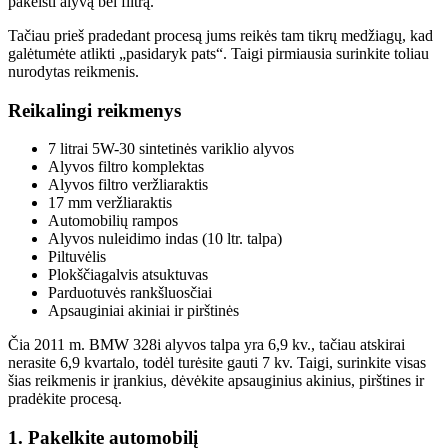
pakeisti alyvą bei filtrą.
Tačiau prieš pradedant procesą jums reikės tam tikrų medžiagų, kad
galėtumėte atlikti „pasidaryk pats“. Taigi pirmiausia surinkite toliau
nurodytas reikmenis.
Reikalingi reikmenys
7 litrai 5W-30 sintetinės variklio alyvos
Alyvos filtro komplektas
Alyvos filtro veržliaraktis
17 mm veržliaraktis
Automobilių rampos
Alyvos nuleidimo indas (10 ltr. talpa)
Piltuvėlis
Plokščiagalvis atsuktuvas
Parduotuvės rankšluosčiai
Apsauginiai akiniai ir pirštinės
Čia 2011 m. BMW 328i alyvos talpa yra 6,9 kv., tačiau atskirai
nerasite 6,9 ​​kvartalo, todėl turėsite gauti 7 kv. Taigi, surinkite visas
šias reikmenis ir įrankius, dėvėkite apsauginius akinius, pirštines ir
pradėkite procesą.
1. Pakelkite automobilį