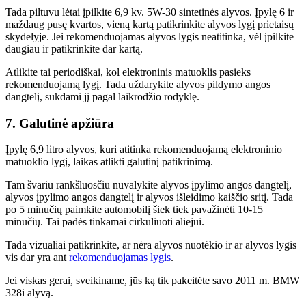
Tada piltuvu lėtai įpilkite 6,9 ​​kv. 5W-30 sintetinės alyvos. Įpylę 6 ir
maždaug pusę kvartos, vieną kartą patikrinkite alyvos lygį prietaisų
skydelyje. Jei rekomenduojamas alyvos lygis neatitinka, vėl įpilkite
daugiau ir patikrinkite dar kartą.
Atlikite tai periodiškai, kol elektroninis matuoklis pasieks
rekomenduojamą lygį. Tada uždarykite alyvos pildymo angos
dangtelį, sukdami jį pagal laikrodžio rodyklę.
7. Galutinė apžiūra
Įpylę 6,9 litro alyvos, kuri atitinka rekomenduojamą elektroninio
matuoklio lygį, laikas atlikti galutinį patikrinimą.
Tam švariu rankšluosčiu nuvalykite alyvos įpylimo angos dangtelį,
alyvos įpylimo angos dangtelį ir alyvos išleidimo kaiščio sritį. Tada
po 5 minučių paimkite automobilį šiek tiek pavažinėti 10-15
minučių. Tai padės tinkamai cirkuliuoti aliejui.
Tada vizualiai patikrinkite, ar nėra alyvos nuotėkio ir ar alyvos lygis
vis dar yra ant
rekomenduojamas lygis
.
Jei viskas gerai, sveikiname, jūs ką tik pakeitėte savo 2011 m. BMW
328i alyvą.