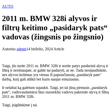
AUTO
2011 m. BMW 328i alyvos ir
filtrų keitimo „pasidaryk pats“
vadovas (žingsnis po žingsnio)
Autorius
admin
14 birželio, 2024
Article
Taigi, jūs turite 2011 m. BMW 328i ir norite patys pasikeisti alyvą ir
filtrą ir nerimaujate, ar galite tai padaryti, ar ne. Tada nesijaudinkite,
nes alyvos keitimas yra vienas iš paprasčiausių „pasidaryk pats“
darbų, kurį gali atlikti bet kuris naujas entuziastas.
Ir nelabai ką galėtum sujaukti. Taigi, jei tai jūsų pirmasis „pasidaryk
pats“, vadovaudamiesi šiuo nuosekliu vadovu pakeisite alyvą ir filtrą
2011 m. BMW 328i.
Taigi, įsigilinkime į tai.