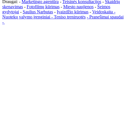
Draugai: -
Marketingo agentūra
-
Teisinės konsultacijos
-
Skaidrių
skenavimas
-
Fotofilmų kūrimas
-
Miesto naujienos
-
Šeimos
gydytojai
-
Saulius Narbutas
-
Įvaizdžio kūrimas
-
Veidoskaita
-
Nuotekų valymo įrenginiai -
Teniso treniruotės
- Pranešimai spaudai
-