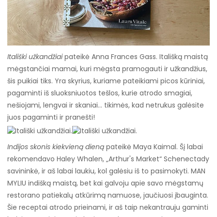
Itališki užkandžiai
pateikė Anna Frances Gass. Itališką maistą
mėgstančiai mamai, kuri mėgsta pramogauti ir užkandžius,
šis puikiai tiks. Yra skyrius, kuriame pateikiami picos kūriniai,
pagaminti iš sluoksniuotos tešlos, kurie atrodo smagiai,
nešiojami, lengvai ir skaniai… tikimės, kad netrukus galėsite
juos pagaminti ir pranešti!
Indijos skonis kiekvieną dieną
pateikė Maya Kaimal. Šį labai
rekomendavo Haley Whalen, „Arthur's Market“ Schenectady
savininkė, ir aš labai laukiu, kol galėsiu iš to pasimokyti. MAN
MYLIU indišką maistą, bet kai galvoju apie savo mėgstamų
restorano patiekalų atkūrimą namuose, jaučiuosi įbauginta.
Šie receptai atrodo prieinami, ir aš taip nekantrauju gaminti