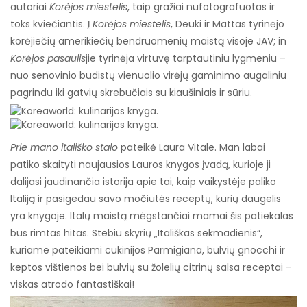
autoriai
Korėjos miestelis
, taip gražiai nufotografuotas ir
toks kviečiantis. Į
Korėjos miestelis
, Deuki ir Mattas tyrinėjo
korėjiečių amerikiečių bendruomenių maistą visoje JAV; in
Korėjos pasaulis
jie tyrinėja virtuvę tarptautiniu lygmeniu –
nuo ​​senovinio budistų vienuolio virėjų gaminimo augaliniu
pagrindu iki gatvių skrebučiais su kiaušiniais ir sūriu.
Prie mano itališko stalo
pateikė Laura Vitale. Man labai
patiko skaityti naujausios Lauros knygos įvadą, kurioje ji
dalijasi jaudinančia istorija apie tai, kaip vaikystėje paliko
Italiją ir pasigedau savo močiutės receptų, kurių daugelis
yra knygoje. Italų maistą mėgstančiai mamai šis patiekalas
bus rimtas hitas. Stebiu skyrių „Itališkas sekmadienis“,
kuriame pateikiami cukinijos Parmigiana, bulvių gnocchi ir
keptos vištienos bei bulvių su žolelių citrinų salsa receptai –
viskas atrodo fantastiškai!