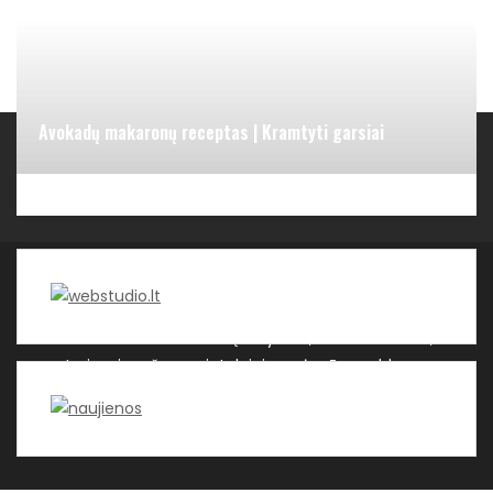
Avokadų makaronų receptas | Kramtyti garsiai
Kategorijos
WEBSTUDIO.LT © SKAITMENINIO MARKETINGO
PASLAUGOS. SEO tekstų rašymas, turinio kūrimas,
straipsnių rašymas ir talpinimas į mūsų valdomas
svetaines.
| Theme by ThemeinProgress
| Proudly
powered by WordPress