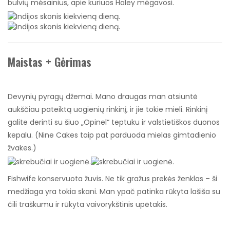
bulvių mėsainius, apie kuriuos Haley mėgavosi.
Maistas + Gėrimas
Devynių pyragų džemai. Mano draugas man atsiuntė
aukščiau pateiktą uogienių rinkinį, ir jie tokie mieli. Rinkinį
galite derinti su šiuo „Opinel“ teptuku ir valstietiškos duonos
kepalu. (Nine Cakes taip pat parduoda mielas gimtadienio
žvakes.)
Fishwife konservuota žuvis. Ne tik gražus prekės ženklas – ši
medžiaga yra tokia skani. Man ypač patinka rūkyta lašiša su
čili traškumu ir rūkyta vaivorykštinis upėtakis.