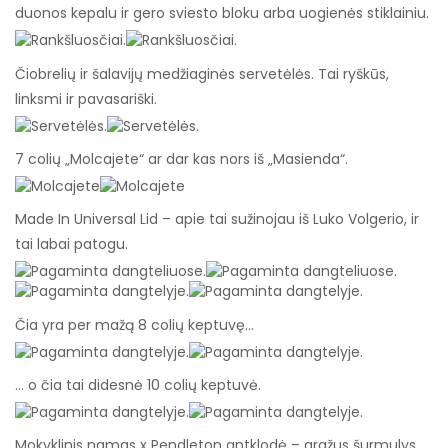
duonos kepalu ir gero sviesto bloku arba uogienės stiklainiu.
Čiobrelių ir šalavijų medžiaginės servetėlės. Tai ryškūs,
linksmi ir pavasariški.
7 colių „Molcajete“ ar dar kas nors iš „Masienda“.
Made In Universal Lid – apie tai sužinojau iš Luko Volgerio, ir
tai labai patogu.
Čia yra per mažą 8 colių keptuvę…
… o čia tai didesnė 10 colių keptuvė.
Mokyklinis namas x Pendleton antklodė – gražus šurmulys.