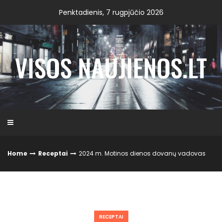
Skip
Penktadienis, 7 rugpjūčio 2026
to
content
VISOS NAUJIENOS.LT
Home
Receptai
2024 m. Motinos dienos dovanų vadovas
RECEPTAI