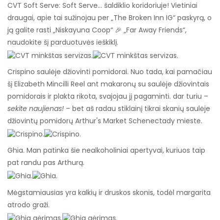
CVT Soft Serve: Soft Serve… šaldiklio koridoriuje! Vietiniai
draugai, apie tai sužinojau per „The Broken Inn IG“ paskyrą, o
ją galite rasti „Niskayuna Coop“ 🎉 „Far Away Friends“,
naudokite šį parduotuvės ieškiklį.
Crispino saulėje džiovinti pomidorai. Nuo tada, kai pamačiau
šį Elizabeth Mincilli Reel ant makaronų su saulėje džiovintais
pomidorais ir plakta rikota, svajojau jį pagaminti. dar turiu –
sekite naujienas!
– bet aš radau stiklainį tikrai skanių saulėje
džiovintų pomidorų Arthur's Market Schenectady mieste.
Ghia. Man patinka šie nealkoholiniai apertyvai, kuriuos taip
pat randu pas Arthurą.
Mėgstamiausias yra kalkių ir druskos skonis, todėl margarita
atrodo graži.