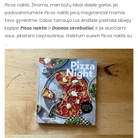
Picos naktis
. Žinoma, man būtų labai didelė garbė, jei
padovanotumėte
Picos naktis
picą mėgstančiai mamai
tavo gyvenime. Dabar tarnauja Los Andžele pasirašė abiejų
kopijas
Picos naktis
ir
Duonos skrebučiai
, ir jie siunčiami
visur, įskaitant tarptautinius. Galėtum susieti
Picos naktis
su
…