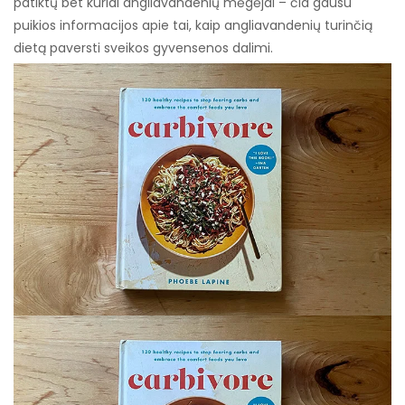
patiktų bet kuriai angliavandenių mėgėjai – čia gausu
puikios informacijos apie tai, kaip angliavandenių turinčią
dietą paversti sveikos gyvensenos dalimi.