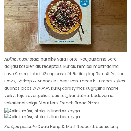
Aplink mūsų stalą
pateikė Sara Forte. Naujausiame Sara
dalijasi kasdieniais receptais, kuriais remiasi maitindama
savo šeimą. Labai džiaugiuosi dėl žiedinių kopūstų Al Pastor
Bowls, Shrimp & Ananasle Sheet Pan Tacos ir… Prancūziškos
duonos picos 🎉🎉🍕🍕, kurių aprašymas sugrąžino mane
vaikystėje savaitgaliais pas tėtį, kur dažnai būdavome.
vakarienei valgė Stouffer's French Bread Pizzas.
Korėjos pasaulis
Deuki Hong & Matt Rodbard, bestselerių