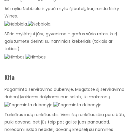
Aš myliu Nebbiolo ir ypač myliu šį butelį, kurį randu Nisky
Wines.
Sūrio mylėtojui jūsų gyvenime – gražus sūrio ratas, kurį
galėtumėte derinti su naminiais krekeriais (tokiais ar
tokiais).
Kita
Pagaminta serviravimo dubenyje. Mėgstate šį serviravimo
dubenį įvairiems dalykams nuo salotų iki makaronų.
Turkiškas indų rankšluostis. Vieni šių rankšluosčių pora būtų
puiki dovana, bet jūs taip pat galite juos panaudoti,
norėdami iškloti nedidelį dovanų krepšelį su naminės