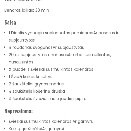
minutės
Bendras laikas:
30
min
Salsa
1
Didelis vynuogių suplanuotas pomidoras
Ar
pasėtas ir
supjaustytas
½
raudonas svogūnas
Ar
supjaustytas
20
oz
supjaustytas ananasas
Ar
arba susmulkintas,
nusausintas
¼
puodelis
šviežiai susmulkintos kalendros
1
Švieži kalkės
Ar
sultys
2
šaukšteliai
grynas medus
½
šaukštelis
košerinė druska
½
šaukštelis
šviežiai malti juodieji pipirai
Neprivaloma:
šviežiai susmulkintos kalendros
Ar
garnyrui
Kalkių griežinėliai
Ar
garnyrui