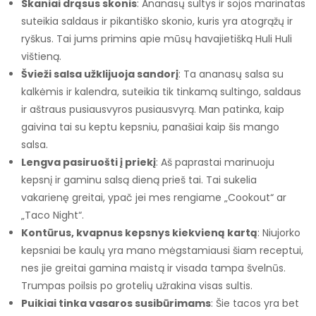
Skaniai drąsus skonis
: Ananasų sultys ir sojos marinatas
suteikia saldaus ir pikantiško skonio, kuris yra atogrąžų ir
ryškus. Tai jums primins apie mūsų havajietišką Huli Huli
vištieną.
Švieži salsa užklijuoja sandorį
: Ta ananasų salsa su
kalkėmis ir kalendra, suteikia tik tinkamą sultingo, saldaus
ir aštraus pusiausvyros pusiausvyrą. Man patinka, kaip
gaivina tai su keptu kepsniu, panašiai kaip šis mango
salsa.
Lengva pasiruošti į priekį
: Aš paprastai marinuoju
kepsnį ir gaminu salsą dieną prieš tai. Tai sukelia
vakarienę greitai, ypač jei mes rengiame „Cookout“ ar
„Taco Night“.
Kontūrus, kvapnus kepsnys kiekvieną kartą
: Niujorko
kepsniai be kaulų yra mano mėgstamiausi šiam receptui,
nes jie greitai gamina maistą ir visada tampa švelnūs.
Trumpas poilsis po grotelių užrakina visas sultis.
Puikiai tinka vasaros susibūrimams
: Šie tacos yra bet