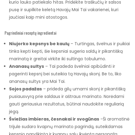
kurio lauko patiekalo hitas. Pridėkite traškučių ir salsos
pusę ir supilkite keletą Havajų Mai Tai vakarienei, kuri
jaučiasi kaip mini atostogos.
Pagrindiniai receptų ingredientai
Niujorko kepsnys be kaulų
– Turtingas, švelnus ir puikiai
tinka kepti kepti, šie kepsniai sugeria saldų ir pikantišką
marinatą ir greitai virkite iki sultingo tobulumo.
Ananasų sultys
– Tai padeda švelniai apibūdinti ir
pagerinti kepsnį bei suteikia tą Havajų skonį. Be to, liko
ananasų sultys yra Mai Tai.
Sojos padažas
– prideda gilų umami skonį ir pikantišką
pusiausvyrą prie saldaus ir aštraus marinato. Norėdami
gauti geriausius rezultatus, būtinai naudokite reguliarią
jėgą.
Šviežias imbieras, česnakai ir svogūnas
-Ši aromatinė
trijulė sudaro kvapnų marinato pagrindą, suteikdamas
kepsnio paryškintą ir kvapnų salų įkvėptą personažą.