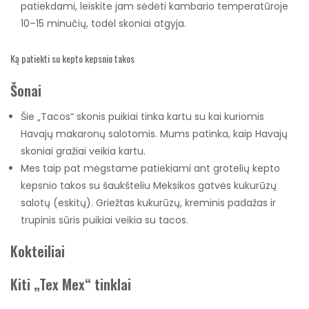
patiekdami, leiskite jam sėdėti kambario temperatūroje
10–15 minučių, todėl skoniai atgyja.
Ką patiekti su kepto kepsnio takos
Šonai
Šie „Tacos“ skonis puikiai tinka kartu su kai kuriomis
Havajų makaronų salotomis. Mums patinka, kaip Havajų
skoniai gražiai veikia kartu.
Mes taip pat mėgstame patiekiami ant grotelių kepto
kepsnio takos su šaukšteliu Meksikos gatvės kukurūzų
salotų (eskitų). Griežtas kukurūzų, kreminis padažas ir
trupinis sūris puikiai veikia su tacos.
Kokteiliai
Kiti „Tex Mex“ tinklai