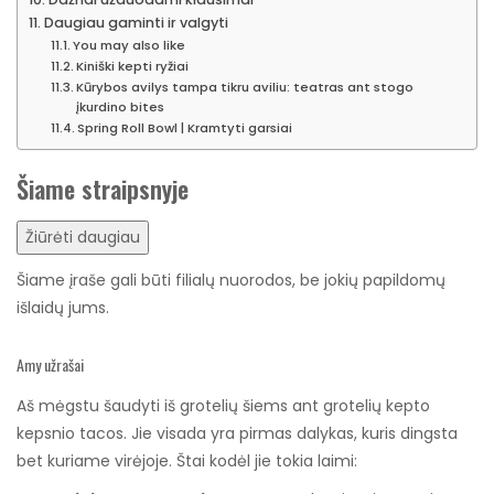
Daugiau gaminti ir valgyti
You may also like
Kiniški kepti ryžiai
Kūrybos avilys tampa tikru aviliu: teatras ant stogo
įkurdino bites
Spring Roll Bowl | Kramtyti garsiai
Šiame straipsnyje
Žiūrėti daugiau
Šiame įraše gali būti filialų nuorodos, be jokių papildomų
išlaidų jums.
Amy užrašai
Aš mėgstu šaudyti iš grotelių šiems ant grotelių kepto
kepsnio tacos. Jie visada yra pirmas dalykas, kuris dingsta
bet kuriame virėjoje. Štai kodėl jie tokia laimi: