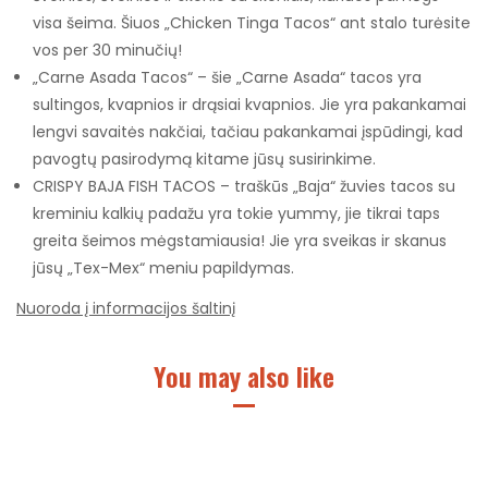
visa šeima. Šiuos „Chicken Tinga Tacos“ ant stalo turėsite
vos per 30 minučių!
„Carne Asada Tacos“ – šie „Carne Asada“ tacos yra
sultingos, kvapnios ir drąsiai kvapnios. Jie yra pakankamai
lengvi savaitės nakčiai, tačiau pakankamai įspūdingi, kad
pavogtų pasirodymą kitame jūsų susirinkime.
CRISPY BAJA FISH TACOS – traškūs „Baja“ žuvies tacos su
kreminiu kalkių padažu yra tokie yummy, jie tikrai taps
greita šeimos mėgstamiausia! Jie yra sveikas ir skanus
jūsų „Tex-Mex“ meniu papildymas.
Nuoroda į informacijos šaltinį
You may also like