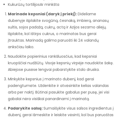
Kukurūzų tortilijos
Ar
minkšta
Marinade kepsniai (daryk į priekį):
Dideliame
dubenyje išplakite svogūną, česnaką, imbierą, ananasų
sultis, sojos padažą, cukrų, actą ir Azijos sezamo aliejų.
Išplakite, kol ištirps cukrus, o marinatas bus gerai
įtrauktas. Marinadą galima paruošti iki 24 valandų
anksčiau laiko.
Naudokite popierinius rankšluosčius, kad kepsniai
kruopščiai nudžiūtų. Visoje kepsnių virpėje naudokite šakę.
Abiejose pusėse lengvai pabarstykite stalo druska.
Minkykite kepsnius į marinato dubenį, kad gerai
padengtumėte. Uždenkite ir atvėsinkite kelias valandas
arba per naktį. Būtinai pasukite gabalus per pusę, jei visi
gabalai nėra visiškai panardinami į marinatą.
Padarykite salsą:
Sumaišykite visus salsos ingredientus į
dubenį, gerai išmeskite ir leiskite vėsinti, kol bus paruoštas