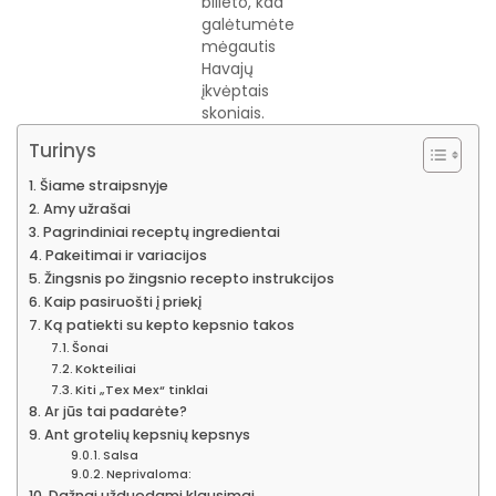
bilieto, kad
galėtumėte
mėgautis
Havajų
įkvėptais
skoniais.
Turinys
Šiame straipsnyje
Amy užrašai
Pagrindiniai receptų ingredientai
Pakeitimai ir variacijos
Žingsnis po žingsnio recepto instrukcijos
Kaip pasiruošti į priekį
Ką patiekti su kepto kepsnio takos
Šonai
Kokteiliai
Kiti „Tex Mex“ tinklai
Ar jūs tai padarėte?
Ant grotelių kepsnių kepsnys
Salsa
Neprivaloma:
Dažnai užduodami klausimai