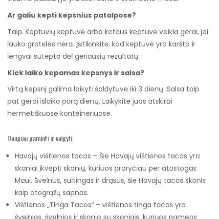
Ar galiu kepti kepsnius patalpose?
Taip. Keptuvių keptuvė arba ketaus keptuvė veikia gerai, jei
lauko grotelės nėra. Įsitikinkite, kad keptuvė yra karšta ir
lengvai sutepta dėl geriausių rezultatų.
Kiek laiko kepamas kepsnys ir salsa?
Virtą kepsnį galima laikyti šaldytuve iki 3 dienų. Salsa taip
pat gerai išlaiko porą dienų. Laikykite juos atskirai
hermetiškuose konteineriuose.
Daugiau gaminti ir valgyti
Havajų vištienos tacos – Šie Havajų vištienos tacos yra
skaniai įkvėpti skonių, kuriuos praryčiau per atostogas
Maui. Švelnus, sultingas ir drąsus, šie Havajų tacos skonis
kaip atogrąžų sapnas.
Vištienos „Tinga Tacos“ – vištienos tinga tacos yra
švelnios, švelnios ir skonio su skoniais, kuriuos pamėgs