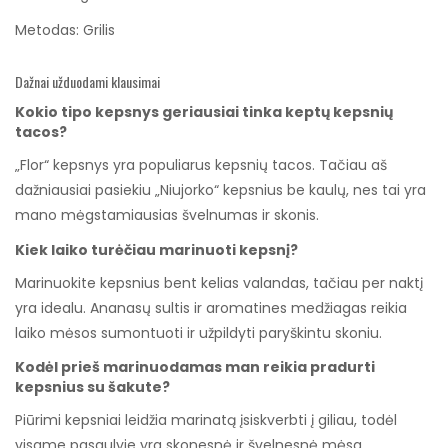
Metodas:
Grilis
Dažnai užduodami klausimai
Kokio tipo kepsnys geriausiai tinka keptų kepsnių
tacos?
„Flor“ kepsnys yra populiarus kepsnių tacos. Tačiau aš
dažniausiai pasiekiu „Niujorko“ kepsnius be kaulų, nes tai yra
mano mėgstamiausias švelnumas ir skonis.
Kiek laiko turėčiau marinuoti kepsnį?
Marinuokite kepsnius bent kelias valandas, tačiau per naktį
yra idealu. Ananasų sultis ir aromatines medžiagas reikia
laiko mėsos sumontuoti ir užpildyti paryškintu skoniu.
Kodėl prieš marinuodamas man reikia pradurti
kepsnius su šakute?
Piūrimi kepsniai leidžia marinatą įsiskverbti į giliau, todėl
visame pasaulyje yra skonesnė ir švelnesnė mėsa.