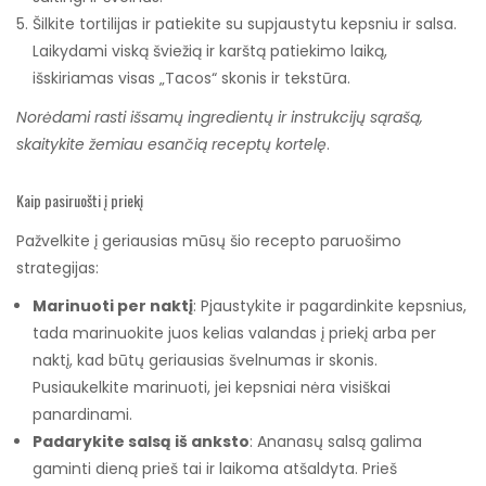
Šilkite tortilijas ir patiekite su supjaustytu kepsniu ir salsa.
Laikydami viską šviežią ir karštą patiekimo laiką,
išskiriamas visas „Tacos“ skonis ir tekstūra.
Norėdami rasti išsamų ingredientų ir instrukcijų sąrašą,
skaitykite žemiau esančią receptų kortelę
.
Kaip pasiruošti į priekį
Pažvelkite į geriausias mūsų šio recepto paruošimo
strategijas:
Marinuoti per naktį
: Pjaustykite ir pagardinkite kepsnius,
tada marinuokite juos kelias valandas į priekį arba per
naktį, kad būtų geriausias švelnumas ir skonis.
Pusiaukelkite marinuoti, jei kepsniai nėra visiškai
panardinami.
Padarykite salsą iš anksto
: Ananasų salsą galima
gaminti dieną prieš tai ir laikoma atšaldyta. Prieš