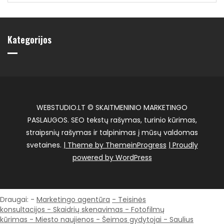
Kategorijos
WEBSTUDIO.LT © SKAITMENINIO MARKETINGO
PASLAUGOS. SEO tekstų rašymas, turinio kūrimas,
straipsnių rašymas ir talpinimas į mūsų valdomas
svetaines.
| Theme by ThemeinProgress
| Proudly
powered by WordPress
Draugai: -
Marketingo agentūra
-
Teisinės
konsultacijos
-
Skaidrių skenavimas
-
Fotofilmų
kūrimas
-
Miesto naujienos
-
Šeimos gydytojai
-
Saulius