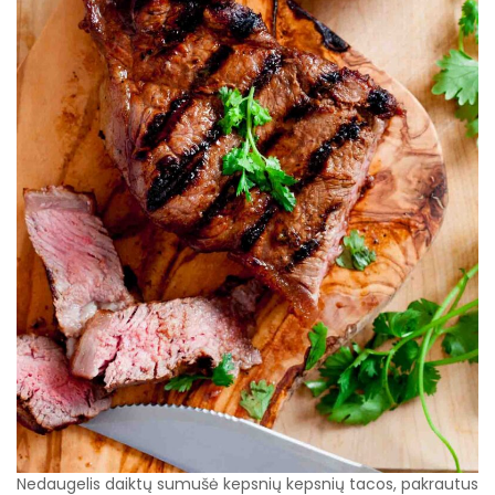
Nedaugelis daiktų sumušė kepsnių kepsnių tacos, pakrautus