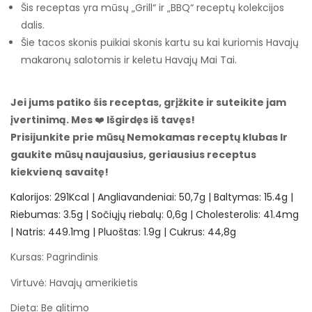
Šis receptas yra mūsų „Grill“ ir „BBQ“ receptų kolekcijos
dalis.
Šie tacos skonis puikiai skonis kartu su kai kuriomis Havajų
makaronų salotomis ir keletu Havajų Mai Tai.
Jei jums patiko šis receptas, grįžkite ir suteikite jam
įvertinimą. Mes
❤️
Išgirdęs iš tavęs!
Prisijunkite prie mūsų
Nemokamas receptų klubas
Ir
gaukite mūsų naujausius, geriausius receptus
kiekvieną savaitę!
Kalorijos:
291
Kcal
|
Angliavandeniai:
50,7
g
|
Baltymas:
15.4
g
|
Riebumas:
3.5
g
|
Sočiųjų riebalų:
0,6
g
|
Cholesterolis:
41.4
mg
|
Natris:
449.1
mg
|
Pluoštas:
1.9
g
|
Cukrus:
44,8
g
Kursas:
Pagrindinis
Virtuvė:
Havajų amerikietis
Dieta:
Be glitimo