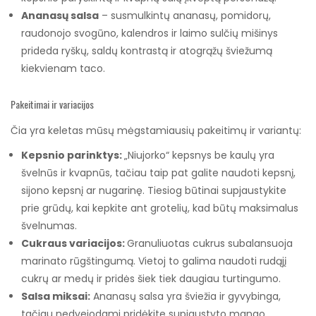
Ananasų salsa
– susmulkintų ananasų, pomidorų,
raudonojo svogūno, kalendros ir laimo sulčių mišinys
prideda ryškų, saldų kontrastą ir atogrąžų šviežumą
kiekvienam taco.
Pakeitimai ir variacijos
Čia yra keletas mūsų mėgstamiausių pakeitimų ir variantų:
Kepsnio parinktys:
„Niujorko“ kepsnys be kaulų yra
švelnūs ir kvapnūs, tačiau taip pat galite naudoti kepsnį,
sijono kepsnį ar nugarinę. Tiesiog būtinai supjaustykite
prie grūdų, kai kepkite ant grotelių, kad būtų maksimalus
švelnumas.
Cukraus variacijos:
Granuliuotas cukrus subalansuoja
marinato rūgštingumą. Vietoj to galima naudoti rudąjį
cukrų ar medų ir pridės šiek tiek daugiau turtingumo.
Salsa miksai:
Ananasų salsa yra šviežia ir gyvybinga,
tačiau nedvejodami pridėkite supjaustyto mango,