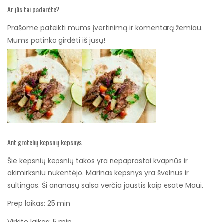
Ar jūs tai padarėte?
Prašome pateikti mums įvertinimą ir komentarą žemiau.
Mums patinka girdėti iš jūsų!
Ant grotelių kepsnių kepsnys
Šie kepsnių kepsnių takos yra nepaprastai kvapnūs ir
akimirksniu nukentėjo. Marinas kepsnys yra švelnus ir
sultingas. Ši ananasų salsa verčia jaustis kaip esate Maui.
minutės
Prep laikas:
25
min
minutės
Virkite laikas:
5
min