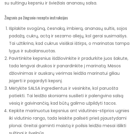
su sultingu kepsniu ir šviežiais ananasų salsa.
Žingsnis po žingsnio recepto instrukcijos
Išplakite svogūną, česnaką, imbierą, ananasų sultis, sojos
padažą, cukrų, actą ir sezamo aliejų, kol gerai susimaišys.
Tai užtikrina, kad cukrus visiškai ištirps, o marinatas tampa
lygus ir subalansuotas.
Pavirtinkite kepsnius išdžiovinkite ir pradurkite juos šakute,
tada lengvai druskos ir panardinkite į marinatą. Mėsos
džiovinimas ir auskarų vėrimas leidžia marinatui giliau
įsigerti ir pagardyti kepsnį.
Mėtykite SALSA ingredientus ir vėsinkite, kol paruošta
patiekti. Tai leidžia skoniams susilieti ir palengvina salsą
vėsią ir gaivinančią, kad būtų galima užpildyti tacos.
Kepkite marinuotus kepsnius ant vidutinės-stiprios ugnies
iki vidutinio rango, tada leiskite pailsėti prieš pjaustydami
plonai. Greitai gaminti maistą ir poilsis leidžia mėsai išlikti
sultingi ir švelnūs.