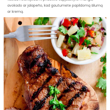
avokado ar jalapeño, kad gautumėte papildomą šilumą
ar kremą.