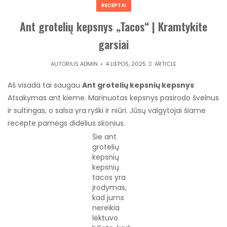
RECEPTAI
Ant grotelių kepsnys „Tacos“ | Kramtykite
garsiai
AUTORIUS
ADMIN
4 LIEPOS, 2025
ARTICLE
Aš visada tai saugau
Ant grotelių kepsnių kepsnys
Atsakymas ant kieme. Marinuotas kepsnys pasirodo švelnus
ir sultingas, o salsa yra ryški ir niūri. Jūsų valgytojai šiame
recepte pamėgs didelius skonius.
Šie ant
grotelių
kepsnių
kepsnių
tacos yra
įrodymas,
kad jums
nereikia
lėktuvo