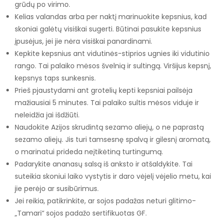
grūdų po virimo.
Kelias valandas arba per naktį marinuokite kepsnius, kad
skoniai galėtų visiškai sugerti. Būtinai pasukite kepsnius
įpusėjus, jei jie nėra visiškai panardinami.
Kepkite kepsnius ant vidutinės-stiprios ugnies iki vidutinio
rango. Tai palaiko mėsos švelnią ir sultingą. Viršijus kepsnį,
kepsnys taps sunkesnis.
Prieš pjaustydami ant grotelių kepti kepsniai pailsėja
mažiausiai 5 minutes. Tai palaiko sultis mėsos viduje ir
neleidžia jai išdžiūti.
Naudokite Azijos skrudintą sezamo aliejų, o ne paprastą
sezamo aliejų. Jis turi tamsesnę spalvą ir gilesnį aromatą,
o marinatui prideda neįtikėtiną turtingumą.
Padarykite ananasų salsą iš anksto ir atšaldykite. Tai
suteikia skoniui laiko vystytis ir daro vėjelį vėjelio metu, kai
jie perėjo ar susibūrimus.
Jei reikia, patikrinkite, ar sojos padažas neturi glitimo-
„Tamari“ sojos padažo sertifikuotas GF.