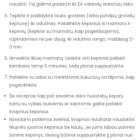
naudoti. Tai galima padaryti iki 24 valandų anksčiau laiko.
Tepkite ir pašildykite lauko groteles (arba patalpų grotelių
keptuvę) iki vidutinės. Pašalinkite kepsnius iš marinato ir
kepsnių (kepkite su marinatu, kaip pageidaujama),
rūpindamiesi ne per daug, iki vidutinio rango, maždaug 2–
3 min.
Išmeskite likusį marinatą. Leiskite virti kepsniai pailsėti
kambario temp 5 minutes, tada plonai supjaustykite.
Patiekite su salsa su minkštomis kukurūzų tortilijomis, kaip
pagardinkite.
Šis receptas taip pat savaime daro nuostabų kepsnį.
Kartu su ryžiais, bulvėmis ar salotomis galite patiekti
kvapnius kepsnius.
Norėdami patikimai švelniai, kvapnūs rezultatai naudokite
Niujorko juostos kepsnius be kaulų. Jei jums labiau patinka
šoninis kepsnys, tiesiog būtinai supjaustykite jį plonai nuo