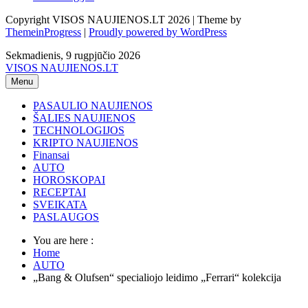
Copyright VISOS NAUJIENOS.LT 2026 | Theme by
ThemeinProgress
|
Proudly powered by WordPress
Sekmadienis, 9 rugpjūčio 2026
VISOS NAUJIENOS.LT
Menu
PASAULIO NAUJIENOS
ŠALIES NAUJIENOS
TECHNOLOGIJOS
KRIPTO NAUJIENOS
Finansai
AUTO
HOROSKOPAI
RECEPTAI
SVEIKATA
PASLAUGOS
You are here :
Home
AUTO
„Bang & Olufsen“ specialiojo leidimo „Ferrari“ kolekcija