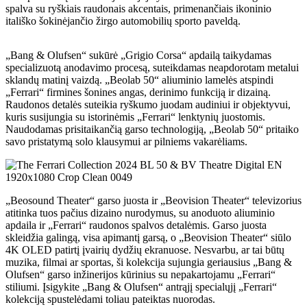
spalva su ryškiais raudonais akcentais, primenančiais ikoninio
itališko šokinėjančio žirgo automobilių sporto paveldą.
„Bang & Olufsen“ sukūrė „Grigio Corsa“ apdailą taikydamas
specializuotą anodavimo procesą, suteikdamas neapdorotam metalui
sklandų matinį vaizdą. „Beolab 50“ aliuminio lamelės atspindi
„Ferrari“ firmines šonines angas, derinimo funkciją ir dizainą.
Raudonos detalės suteikia ryškumo juodam audiniui ir objektyvui,
kuris susijungia su istorinėmis „Ferrari“ lenktynių juostomis.
Naudodamas prisitaikančią garso technologiją, „Beolab 50“ pritaiko
savo pristatymą solo klausymui ar pilniems vakarėliams.
„Beosound Theater“ garso juosta ir „Beovision Theater“ televizorius
atitinka tuos pačius dizaino nurodymus, su anoduoto aliuminio
apdaila ir „Ferrari“ raudonos spalvos detalėmis. Garso juosta
skleidžia galingą, visa apimantį garsą, o „Beovision Theater“ siūlo
4K OLED patirtį įvairių dydžių ekranuose. Nesvarbu, ar tai būtų
muzika, filmai ar sportas, ši kolekcija sujungia geriausius „Bang &
Olufsen“ garso inžinerijos kūrinius su nepakartojamu „Ferrari“
stiliumi. Įsigykite „Bang & Olufsen“ antrąjį specialųjį „Ferrari“
kolekciją spustelėdami toliau pateiktas nuorodas.