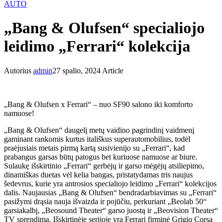
AUTO
„Bang & Olufsen“ specialiojo
leidimo „Ferrari“ kolekcija
Autorius
admin
27 spalio, 2024
Article
„Bang & Olufsen x Ferrari“ – nuo ​​SF90 salono iki komforto
namuose!
„Bang & Olufsen“ daugelį metų vaidino pagrindinį vaidmenį
gaminant rankomis kurtus itališkus superautomobilius, todėl
praėjusiais metais pirmą kartą susivienijo su „Ferrari“, kad
prabangus garsas būtų patogus bet kuriuose namuose ar biure.
Sulaukę išskirtinio „Ferrari“ gerbėjų ir garso mėgėjų atsiliepimo,
dinamiškas duetas vėl kelia bangas, pristatydamas tris naujus
šedevrus, kurie yra antrosios specialiojo leidimo „Ferrari“ kolekcijos
dalis. Naujausias „Bang & Olufsen“ bendradarbiavimas su „Ferrari“
pasižymi drąsia nauja išvaizda ir pojūčiu, perkuriant „Beolab 50“
garsiakalbį, „Beosound Theater“ garso juostą ir „Beovision Theater“
TV sprendimą. Išskirtinėje serijoje yra Ferrari firminė Grigio Corsa