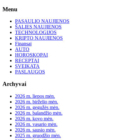
Skip
Menu
to
content
PASAULIO NAUJIENOS
ŠALIES NAUJIENOS
TECHNOLOGIJOS
KRIPTO NAUJIENOS
Finansai
AUTO
HOROSKOPAI
RECEPTAI
SVEIKATA
PASLAUGOS
Archyvai
2026 m. liepos mėn.
2026 m. birželio mėn.
2026 m. gegužės mėn.
2026 m. balandžio mėn.
2026 m. kovo mėn.
2026 m. vasario mėn.
2026 m. sausio mėn.
2025 m. gruodžio mėn.