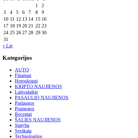
1
2
3
4
5
6
7
8
9
10
11
12
13
14
15
16
17
18
19
20
21
22
23
24
25
26
27
28
29
30
31
« Lie
Kategorijos
AUTO
Finansai
Horoskopai
KRIPTO NAUJIENOS
Laisvalaikis
PASAULIO NAUJIENOS
Paslaugos
Pramogos
Receptai
ŠALIES NAUJIENOS
Statyba
Sveikata
Technologijos