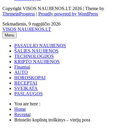
Copyright VISOS NAUJIENOS.LT 2026 | Theme by
ThemeinProgress
|
Proudly powered by WordPress
Sekmadienis, 9 rugpjūčio 2026
VISOS NAUJIENOS.LT
Menu
PASAULIO NAUJIENOS
ŠALIES NAUJIENOS
TECHNOLOGIJOS
KRIPTO NAUJIENOS
Finansai
AUTO
HOROSKOPAI
RECEPTAI
SVEIKATA
PASLAUGOS
You are here :
Home
Receptai
Briuselio kopūstų troškinys – virėjų pora