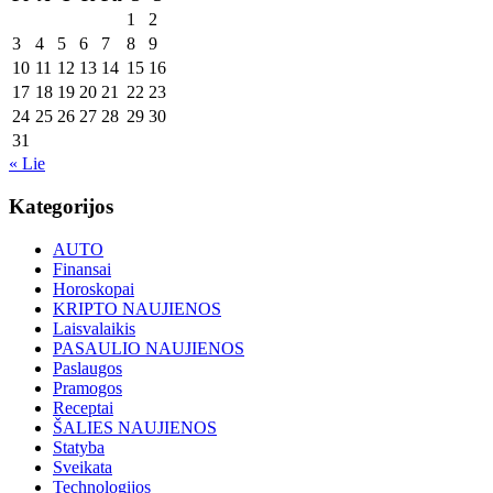
1
2
3
4
5
6
7
8
9
10
11
12
13
14
15
16
17
18
19
20
21
22
23
24
25
26
27
28
29
30
31
« Lie
Kategorijos
AUTO
Finansai
Horoskopai
KRIPTO NAUJIENOS
Laisvalaikis
PASAULIO NAUJIENOS
Paslaugos
Pramogos
Receptai
ŠALIES NAUJIENOS
Statyba
Sveikata
Technologijos