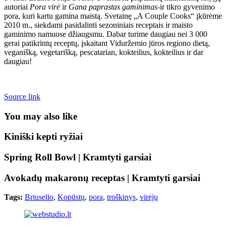
autoriai
Pora virė
ir
Gana paprastas gaminimas
-ir tikro gyvenimo
pora, kuri kartu gamina maistą. Svetainę „A Couple Cooks“ įkūrėme
2010 m., siekdami pasidalinti sezoniniais receptais ir maisto
gaminimo namuose džiaugsmu. Dabar turime daugiau nei 3 000
gerai patikrintų receptų, įskaitant Viduržemio jūros regiono dietą,
veganišką, vegetarišką, pescatarian, kokteilius, kokteilius ir dar
daugiau!
Source link
You may also like
Kiniški kepti ryžiai
Spring Roll Bowl | Kramtyti garsiai
Avokadų makaronų receptas | Kramtyti garsiai
Tags:
Briuselio
,
Kopūstų
,
pora
,
troškinys
,
virėjų