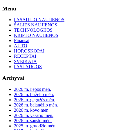
Skip
Menu
to
content
PASAULIO NAUJIENOS
ŠALIES NAUJIENOS
TECHNOLOGIJOS
KRIPTO NAUJIENOS
Finansai
AUTO
HOROSKOPAI
RECEPTAI
SVEIKATA
PASLAUGOS
Archyvai
2026 m. liepos mėn.
2026 m. birželio mėn.
2026 m. gegužės mėn.
2026 m. balandžio mėn.
2026 m. kovo mėn.
2026 m. vasario mėn.
2026 m. sausio mėn.
2025 m. gruodžio mėn.