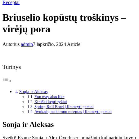
Receptai
Briuselio kopūstų troškinys –
virėjų pora
Autorius
admin
7 lapkričio, 2024
Article
Turinys
Sonja ir Aleksas
You may also like
Kiniški kepti ryžiai
Spring Roll Bowl | Kramtyti garsiai
Avokadų makaronų receptas | Kramtyti garsiai
Sonja ir Aleksas
Sveiki! Esame Sonja ir Alex Overhiser, pripažintų kulinarinių knygų