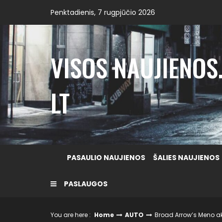
Skip
Penktadienis, 7 rugpjūčio 2026
to
content
VISOS NAUJIENOS
LT
PASAULIO NAUJIENOS
ŠALIES NAUJIENOS
PASLAUGOS
You are here :
Home
AUTO
Broad Arrow’s Meno ak