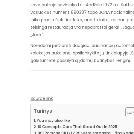
savo antrojo savininko Los Andžele 1972 m., Kai b
važiuoklės numeris 890387 tapo JCNA nacionalinė
laiko praėjo šiek tiek laiko, nuo to laiko, kai nuo p
teisinga restauracija yra nepaprastai gerai. „Jag
„Jack“.
Norėdami peržiūrėti daugiau jaudinančių automobi
kolekcijos aukcione, apsilankykite jų tinklalapyje 
galėtumėte pasiūlyti šį įdomų būtinybės renginį.
Source link
Turinys
You may also like
10 Concepts Cars That Stood Out In 2025
991 Porsche 911 GT2 RS vertė sprogsta – štai kodė