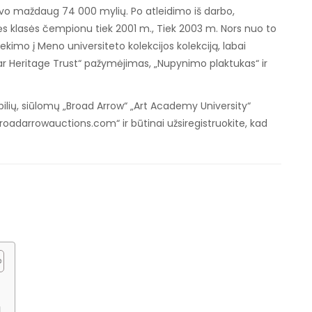
uvo maždaug 74 000 mylių. Po atleidimo iš darbo,
s klasės čempionu tiek 2001 m., Tiek 2003 m. Nors nuo to
atekimo į Meno universiteto kolekcijos kolekciją, labai
uar Heritage Trust“ pažymėjimas, „Nupynimo plaktukas“ ir
lių, siūlomų „Broad Arrow“ „Art Academy University“
„Broadarrowauctions.com“ ir būtinai užsiregistruokite, kad
l