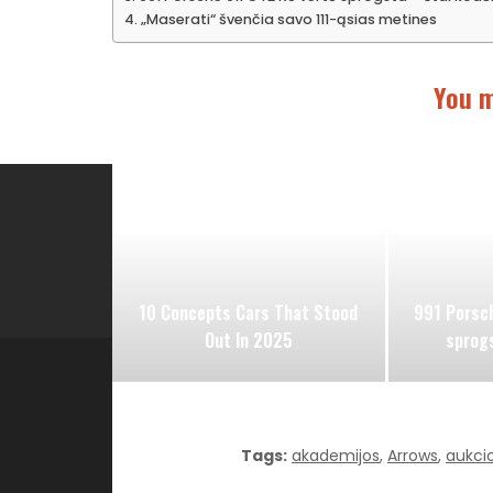
„Maserati“ švenčia savo 111-ąsias metines
You m
Kategorijos
10 Concepts Cars That Stood
991 Porsch
Out In 2025
sprogs
WEBSTUDIO.LT © SKAITMENINIO MARKETINGO PASLAUG
Tags:
akademijos
,
Arrows
,
aukci