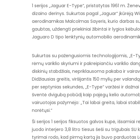
1 serijos „Jaguar E-Type“, pristatytas 1961 m. Že
dizaino derinys. Sukurtas pagal „Jaguar“ įkūrėją W
aerodinamikas Malcolmas Sayeris, kurio darbas su
gaubtas, uždengti priekiniai žibintai ir lygios kėbul
Jaguaro D tipo lenktynių automobilio aerodinamik
Sukurtas su pažengusiomis technologijomis, „E-T
rėmų variklio skyriumi ir pakreipiančiu variklio dang
diskinių stabdžiais, nepriklausoma pakaba ir vairav
Didžiausias greitis, viršijantis 150 mylių per valan
per septynias sekundes, „E-Type“ varžėsi ir dažna
šventė dvigubą pobūdį kaip pajėgų kelio automobil
vairuotojas pažymėjo: „Tai labai greita, labai stabili
norėtųsi.“
Ši serijos 1 serijos fiksuotos galvos kupė, išsamiai 
juodo interjero 3,8 litro tiesus šeši su trigubais SU 
tyrimai rodo, kad pirmą kartą jis buvo parduotas Lo