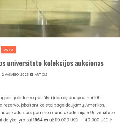
AUTO
s universiteto kolekcijos aukcionas
2 VASARIO, 2025
ARTICLE
ugiasi galėdama pasiūlyti įdomią daugiau nei 100
 be rezervo, įskaitant keletą pageidaujamų Amerikos,
, kuriuos kada nors gamino meno akademijoje Universiteto
i dalykai yra tai
1964 m
už 110 000 USD – 140 000 USD ir