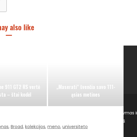
ay also like
e 911 GT2 RS vertė
„Maserati“ švenčia savo 111-
ta – štai kodėl
ąsias metines
OS. SEO tekstų rašymas, turinio kūrimas, straipsnių rašymas i
by ThemeinProgress
| Proudly powered by WordPress
onas
,
Broad
,
kolekcijos
,
meno
,
universiteto