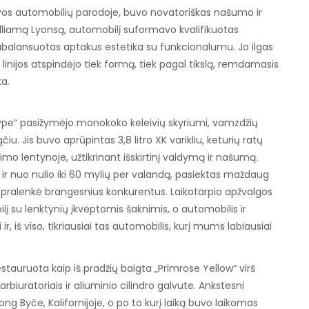
nevos automobilių parodoje, buvo novatoriškas našumo ir
illiamą Lyonsą, automobilį suformavo kvalifikuotas
balansuotas aptakus estetika su funkcionalumu. Jo ilgas
o linijos atspindėjo tiek formą, tiek pagal tikslą, remdamasis
a.
ype“ pasižymėjo monokoko keleivių skyriumi, vamzdžių
čiu. Jis buvo aprūpintas 3,8 litro XK varikliu, keturių ratų
imo lentynoje, užtikrinant išskirtinį valdymą ir našumą.
dą ir nuo nulio iki 60 mylių per valandą, pasiektas maždaug
i pralenkė brangesnius konkurentus. Laikotarpio apžvalgos
į su lenktynių įkvėptomis šaknimis, o automobilis ir
 ir, iš viso, tikriausiai tas automobilis, kurį mums labiausiai
restauruota kaip iš pradžių baigta „Primrose Yellow“ virš
karbiuratoriais ir aliuminio cilindro galvute. Ankstesni
ng Byče, Kalifornijoje, o po to kurį laiką buvo laikomas