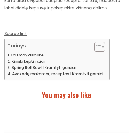
karto arba dvigubai daugiau recepto. Jei taip, naudokite
labai didelę keptuvę ir pakepinkite vištieną dalimis.
Source link
Turinys
You may also like
Kiniški kepti ryžiai
Spring Roll Bowl | Kramtyti garsiai
Avokadų makaronų receptas | Kramtyti garsiai
You may also like