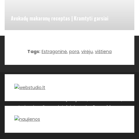
Avokadų makaronų receptas | Kramtyti garsiai
Kategorijos
Tags:
Estragoninė
,
pora
,
virėjų
,
vištiena
WEBSTUDIO.LT © SKAITMENINIO MARKETINGO
PASLAUGOS. SEO tekstų rašymas, turinio kūrimas,
straipsnių rašymas ir talpinimas į mūsų valdomas
svetaines.
| Theme by ThemeinProgress
| Proudly
powered by WordPress