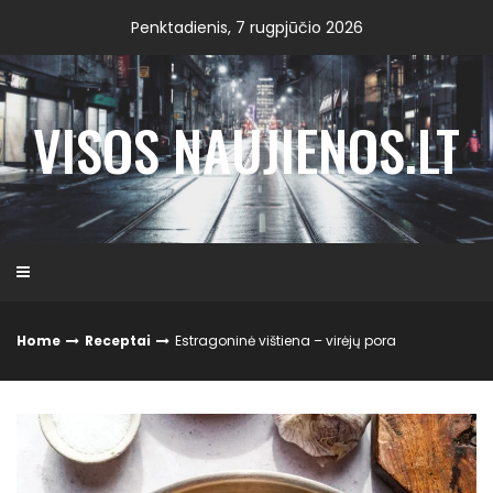
Skip
Penktadienis, 7 rugpjūčio 2026
to
content
VISOS NAUJIENOS.LT
Home
Receptai
Estragoninė vištiena – virėjų pora