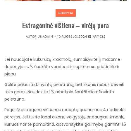
RECEPTAI
Estragoninė vištiena – virėjų pora
AUTORIUS
ADMIN
10 RUGSĖJO, 2024
ARTICLE
Jei naudojate kukurūzų krakmolą, sumaišykite jį mažame
dubenyje su ½ šaukšto vandens ir supilkite su grietinėle ir
pienu.
Galite pakeisti džiovintą peletrūną, bet skonis nebus beveik
toks geras. Naudokite 1 ½ arbatinio šaukštelio džiovinto
peletrūno.
Pagal šį estragono vištienos receptą gaunamos 4 nedidelės
porcijos. Jei turite labai alkanų valgytojų ar daugiau žmonių,
kuriuos norite pamaitinti, apsvarstykite galimybę gaminti 1,5