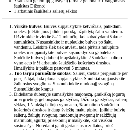
3 šaukštai
geltonųjų garstyčių (arba
2
geltona ir 1 valgomasis
šaukštas Dižono)
1 arbatinis šaukštelis
salierų sėklos
Virkite bulves:
Bulves supjaustykite ketvirčiais, palikdami
odeles. Įdėkite juos į didelį puodą, užpildytą šaltu vandeniu.
Užvirinkite ir virkite 8–12 minučių, kol subadydami šakute
suminkštės. Nusausinkite ir nuplaukite bulves po šaltu
vandeniu. Leiskite šiek tiek atvėsti, tada pirštais nulupkite
odeles ir supjaustykite bulves kąsnio dydžio gabalėliais.
Sudėkite bulves į dubenį ir apšlakstykite 2 šaukštais baltojo
vyno acto ir ½ arbatinio šaukštelio košerinės druskos.
Išmaišykite ir palikite pastovėti 5 minutes.
Tuo tarpu paruoškite salotas:
Salierų stiebus perpjaukite per
pusę išilgai, tada plonai supjaustykite. Smulkiai supjaustykite
žaliuosius svogūnus. Susmulkinkite raudonąjį svogūną.
Susmulkinkite krapus.
Dideliame dubenyje sumaišykite majonezą, graikišką jogurtą
arba grietinę, geltonąsias garstyčias, Dižono garstyčias, salierų
sėklas, 1 šaukštą baltojo vyno acto, ¾ arbatinio šaukštelio
košerinės druskos ir daug šviežių maltų pipirų. Įpilkite bulvių,
salierų, žaliųjų svogūnų, raudonųjų svogūnų ir saldžiųjų
marinuotų agurkų prieskonių ir maišykite, kol visiškai
susimaišys. Norėdami gauti geriausius rezultatus, prieš