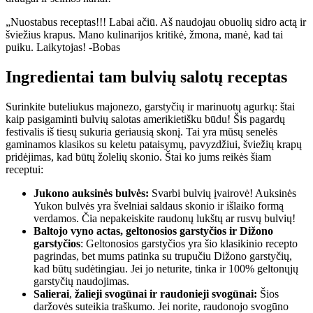
„Nuostabus receptas!!! Labai ačiū. Aš naudojau obuolių sidro actą ir
šviežius krapus. Mano kulinarijos kritikė, žmona, manė, kad tai
puiku. Laikytojas! -Bobas
Ingredientai tam
bulvių salotų receptas
Surinkite buteliukus majonezo, garstyčių ir marinuotų agurkų: štai
kaip pasigaminti bulvių salotas amerikietišku būdu! Šis pagardų
festivalis iš tiesų sukuria geriausią skonį. Tai yra mūsų senelės
gaminamos klasikos su keletu pataisymų, pavyzdžiui, šviežių krapų
pridėjimas, kad būtų žolelių skonio. Štai ko jums reikės šiam
receptui:
Jukono auksinės bulvės:
Svarbi bulvių įvairovė! Auksinės
Yukon bulvės yra švelniai saldaus skonio ir išlaiko formą
verdamos. Čia nepakeiskite raudonų lukštų ar rusvų bulvių!
Baltojo vyno actas, geltonosios garstyčios ir Dižono
garstyčios
: Geltonosios garstyčios yra šio klasikinio recepto
pagrindas, bet mums patinka su trupučiu Dižono garstyčių,
kad būtų sudėtingiau. Jei jo neturite, tinka ir 100% geltonųjų
garstyčių naudojimas.
Salierai
,
žalieji svogūnai ir raudonieji svogūnai:
Šios
daržovės suteikia traškumo. Jei norite, raudonojo svogūno