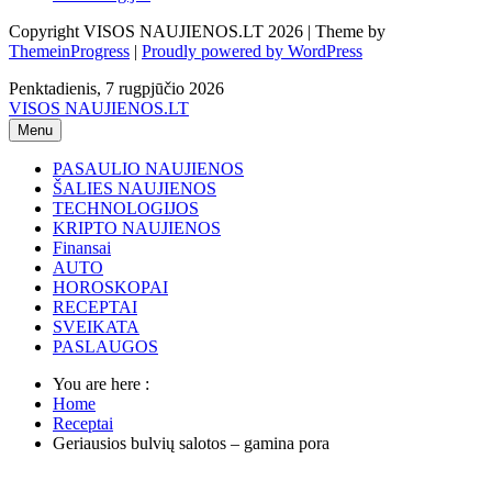
Copyright VISOS NAUJIENOS.LT 2026 | Theme by
ThemeinProgress
|
Proudly powered by WordPress
Penktadienis, 7 rugpjūčio 2026
VISOS NAUJIENOS.LT
Menu
PASAULIO NAUJIENOS
ŠALIES NAUJIENOS
TECHNOLOGIJOS
KRIPTO NAUJIENOS
Finansai
AUTO
HOROSKOPAI
RECEPTAI
SVEIKATA
PASLAUGOS
You are here :
Home
Receptai
Geriausios bulvių salotos – gamina pora