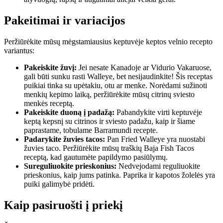
Pakeitimai ir variacijos
Peržiūrėkite mūsų mėgstamiausius keptuvėje keptos velnio recepto
variantus:
Pakeiskite žuvį:
Jei nesate Kanadoje ar Vidurio Vakaruose,
gali būti sunku rasti Walleye, bet nesijaudinkite! Šis receptas
puikiai tinka su upėtakiu, otu ar menke. Norėdami sužinoti
menkių kepimo laiką, peržiūrėkite mūsų citrinų sviesto
menkės receptą.
Pakeiskite duoną į padažą:
Pabandykite virti keptuvėje
keptą kepsnį su citrinos ir sviesto padažu, kaip ir šiame
paprastame, tobulame Barramundi recepte.
Padarykite žuvies tacos:
Pan Fried Walleye yra nuostabi
žuvies taco. Peržiūrėkite mūsų traškių Baja Fish Tacos
receptą, kad gautumėte papildymo pasiūlymų.
Sureguliuokite prieskonius:
Nedvejodami reguliuokite
prieskonius, kaip jums patinka. Paprika ir kapotos žolelės yra
puiki galimybė pridėti.
Kaip pasiruošti į priekį