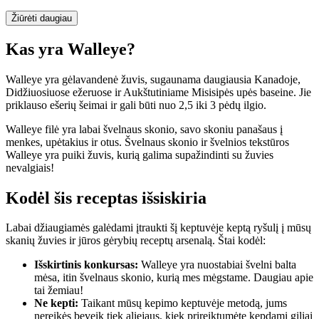
Žiūrėti daugiau
Kas yra Walleye?
Walleye yra gėlavandenė žuvis, sugaunama daugiausia Kanadoje,
Didžiuosiuose ežeruose ir Aukštutiniame Misisipės upės baseine. Jie
priklauso ešerių šeimai ir gali būti nuo 2,5 iki 3 pėdų ilgio.
Walleye filė yra labai švelnaus skonio, savo skoniu panašaus į
menkes, upėtakius ir otus. Švelnaus skonio ir švelnios tekstūros
Walleye yra puiki žuvis, kurią galima supažindinti su žuvies
nevalgiais!
Kodėl šis receptas išsiskiria
Labai džiaugiamės galėdami įtraukti šį keptuvėje keptą ryšulį į mūsų
skanių žuvies ir jūros gėrybių receptų arsenalą. Štai kodėl:
Išskirtinis konkursas:
Walleye yra nuostabiai švelni balta
mėsa, itin švelnaus skonio, kurią mes mėgstame. Daugiau apie
tai žemiau!
Ne kepti:
Taikant mūsų kepimo keptuvėje metodą, jums
nereikės beveik tiek aliejaus, kiek prireiktumėte kepdami giliai