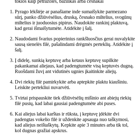
tokios kaip petražolės, bazilikas arba česnakai
Pyrago lėkštėje ar panašiame inde sumaišykite parmezano
sūrį, panko džiūvėsėlius, druską, česnako miltelius, svogūnų
miltelius ir juoduosius pipirus. Naudokite rankinį plaktuvą,
kad gerai išmaišytumėte. Atidėkite į šalį.
Naudodami švarius popierinius rankšluosčius gerai nuvalykite
sausą sienelės filė, pašalindami drėgmės perteklių. Atidėkite į
šalį.
Į didelę, sunkią keptuvę arba ketaus keptuvę supilkite
pakankamai aliejaus, kad padengtumėte visą keptuvės dugną.
Ruošdami žuvį ant vidutinės ugnies įkaitinkite aliejų.
Dvi riekių filė pamirkykite arba aptepkite plaktu kiaušiniu.
Leiskite pertekliui nuvarvėti.
Tvirtai prispauskite tiek džiūvėsėlių mišinio ant abiejų riekių
filė pusių, kad labai gausiai padengtumėte abi puses.
Kai aliejus labai karštas ir rūksta, į keptuvę įdėkite dvi
padengtas vokelio filė ir uždenkite apsauga nuo taškymosi,
kad aliejus neištaškytų. Kepkite apie 3 minutes arba tik tol,
kol dugnas gražiai apskrus.