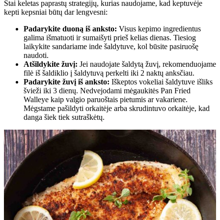
Štai keletas paprastų strategijų, kurias naudojame, kad keptuvėje
kepti kepsniai būtų dar lengvesni:
Padarykite duoną iš anksto:
Visus kepimo ingredientus
galima išmatuoti ir sumaišyti prieš kelias dienas. Tiesiog
laikykite sandariame inde šaldytuve, kol būsite pasiruošę
naudoti.
Atšildykite žuvį:
Jei naudojate šaldytą žuvį, rekomenduojame
filė iš šaldiklio į šaldytuvą perkelti iki 2 naktų anksčiau.
Padarykite žuvį iš anksto:
Iškeptos vokeliai šaldytuve išliks
švieži iki 3 dienų. Nedvejodami mėgaukitės Pan Fried
Walleye kaip valgio paruoštais pietumis ar vakariene.
Mėgstame pašildyti orkaitėje arba skrudintuvo orkaitėje, kad
danga šiek tiek sutraškėtų.