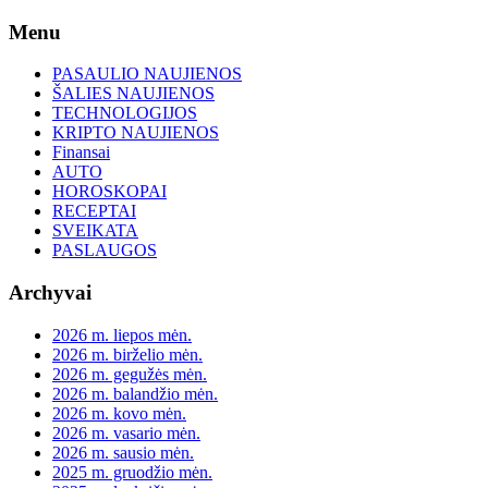
Skip
Menu
to
content
PASAULIO NAUJIENOS
ŠALIES NAUJIENOS
TECHNOLOGIJOS
KRIPTO NAUJIENOS
Finansai
AUTO
HOROSKOPAI
RECEPTAI
SVEIKATA
PASLAUGOS
Archyvai
2026 m. liepos mėn.
2026 m. birželio mėn.
2026 m. gegužės mėn.
2026 m. balandžio mėn.
2026 m. kovo mėn.
2026 m. vasario mėn.
2026 m. sausio mėn.
2025 m. gruodžio mėn.