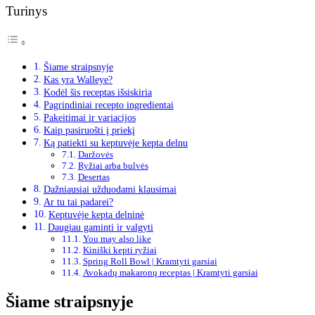
Turinys
Šiame straipsnyje
Kas yra Walleye?
Kodėl šis receptas išsiskiria
Pagrindiniai recepto ingredientai
Pakeitimai ir variacijos
Kaip pasiruošti į priekį
Ką patiekti su keptuvėje kepta delnu
Daržovės
Ryžiai arba bulvės
Desertas
Dažniausiai užduodami klausimai
Ar tu tai padarei?
Keptuvėje kepta delninė
Daugiau gaminti ir valgyti
You may also like
Kiniški kepti ryžiai
Spring Roll Bowl | Kramtyti garsiai
Avokadų makaronų receptas | Kramtyti garsiai
Šiame straipsnyje