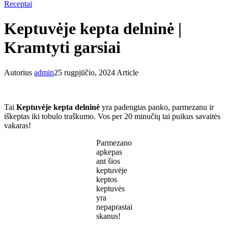
Receptai
Keptuvėje kepta delninė |
Kramtyti garsiai
Autorius
admin
25 rugpjūčio, 2024
Article
Tai
Keptuvėje kepta delninė
yra padengtas panko, parmezanu ir
iškeptas iki tobulo traškumo. Vos per 20 minučių tai puikus savaitės
vakaras!
Parmezano
apkepas
ant šios
keptuvėje
keptos
keptuvės
yra
nepaprastai
skanus!