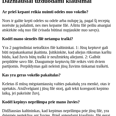
Dažniausiai užduodami klausimai
Ar prieš kepant reikia nuimti odeles nuo vokelio?
Nors ir galite kepti odeles su odele arba nulupę ją, pagal šį receptą
norėsite ją pašalinti, nes mes kepame filė. Aštriu filė peiliu atsargiai
atskirkite odą nuo filė (visada būtinai nupjaukite nuo savęs).
Kodėl mano sienelės filė netampa traški?
Yra 2 pagrindiniai netraškios filė kaltininkai. 1: Jūsų keptuvė gali
būti nepakankamai įkaitinta. Įsitikinkite, kad aliejus rūkomas karštu
būdu, kad žuvis būtų traški ir neužmirktų aliejumi. 2: Galbūt
perpildėte savo filė. Daugumoje keptuvių filė reikės virti dviem
partijomis. Perpildymas gali neleisti jūsų žuvims tinkamai traškėti.
Kas yra geras vokelio pakaitalas?
Keletas iš mūsų mėgstamiausių valties pakaitalų yra menkė, otas ir
upėtakis. Atsižvelgiant į jūsų filė storį, gali tekti koreguoti kepimo
laiką, jei pakeisite žuvį.
Kodėl kepinys neprilimpa prie mano žuvies?
Didžiausias kaltininkas, kad kepimas neprilimpa prie jūsų filė, yra
drėgmės perteklius ant žuvies. Prieš aptepdami kiaušiniu, filė gerai