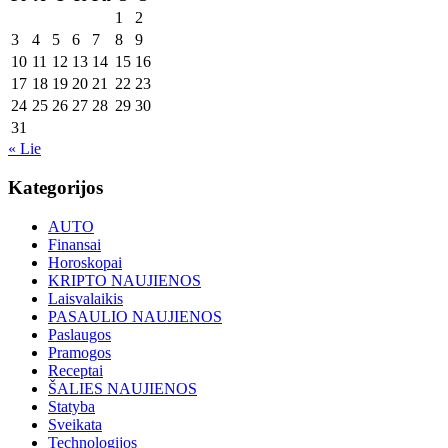
1
2
3
4
5
6
7
8
9
10
11
12
13
14
15
16
17
18
19
20
21
22
23
24
25
26
27
28
29
30
31
« Lie
Kategorijos
AUTO
Finansai
Horoskopai
KRIPTO NAUJIENOS
Laisvalaikis
PASAULIO NAUJIENOS
Paslaugos
Pramogos
Receptai
ŠALIES NAUJIENOS
Statyba
Sveikata
Technologijos