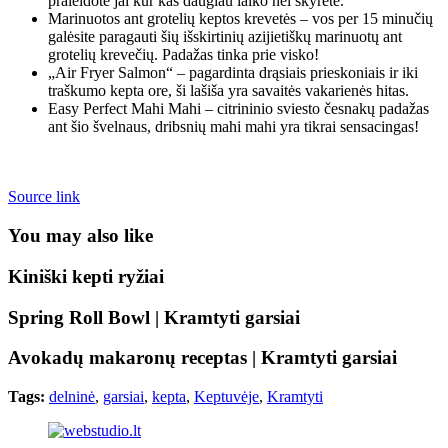
praleidote jai kur kas daugiau laiko nei skyrėte.
Marinuotos ant grotelių keptos krevetės – vos per 15 minučių
galėsite paragauti šių išskirtinių azijietiškų marinuotų ant
grotelių krevečių. Padažas tinka prie visko!
„Air Fryer Salmon“ – pagardinta drąsiais prieskoniais ir iki
traškumo kepta ore, ši lašiša yra savaitės vakarienės hitas.
Easy Perfect Mahi Mahi – citrininio sviesto česnakų padažas
ant šio švelnaus, dribsnių mahi mahi yra tikrai sensacingas!
Source link
You may also like
Kiniški kepti ryžiai
Spring Roll Bowl | Kramtyti garsiai
Avokadų makaronų receptas | Kramtyti garsiai
Tags:
delninė
,
garsiai
,
kepta
,
Keptuvėje
,
Kramtyti