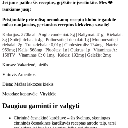
Jei jums patiko šis receptas, grįžkite ir įvertinkite. Mes ❤️
laukiame jūsų!
Prisijunkite prie mūsų nemokamų receptų klubo ir gaukite
mūsų naujausius, geriausius receptus kiekvieną savaitę!
Kalorijos:
270
kcal
|
Angliavandeniai:
8
g
|
Baltymai:
41
g
|
Riebalai:
8
g
|
Sotieji riebalai:
4
g
|
Polinesotieji riebalai:
1
g
|
Mononesotieji
riebalai:
2
g
|
Transriebalai:
0,01
g
|
Cholesterolis:
134
mg
|
Natris:
959
mg
|
Kalis:
568
mg
|
Pluoštas:
1
g
|
Cukrus:
1
g
|
Vitaminas A:
158
TV
|
Vitaminas C:
0.1
mg
|
Kalcis:
192
mg
|
Geležis:
2
mg
Kursas:
Vakarienė, pietūs
Virtuvė:
Amerikos
Dieta:
Mažas laktozės kiekis
Metodas:
keptuvėje, Viryklėje
Daugiau gaminti ir valgyti
Citrininė česnakinė kardžuvė – šis švelnus, skoningas
citrininės česnakinės kardžuvės receptas atrodo taip, tarsi