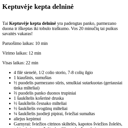
Keptuvėje kepta delninė
Tai
Keptuvėje kepta delninė
yra padengtas panko, parmezano
duona ir iškeptas iki tobulo traškumo. Vos 20 minučių tai puikus
savaitės vakaras!
minučių
Paruošimo laikas:
10
min
minučių
Virimo laikas:
12
min
minučių
Visas laikas:
22
min
4
filė
sienelė
,
1/2 colio storio, 7-8 colių ilgio
1
kiaušinis
,
sumuštas
½
puodelis
parmezano sūris
,
smulkiai sutarkuotas (geriausiai
tinka milteliai)
⅔
puodelis
panko duonos trupiniai
1
šaukštelis
košerinė druska
½
šaukštelis
česnako milteliai
½
šaukštelis
svogūnų milteliai
¼
šaukštelis
juodieji pipirai
,
šviežiai sumaltas
aliejus kepimui
Garnyrai: šviežios citrinos skiltelės, kapotos šviežios žolelės,