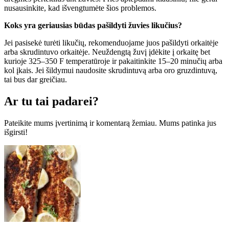
nusausinkite, kad išvengtumėte šios problemos.
Koks yra geriausias būdas pašildyti žuvies likučius?
Jei pasisekė turėti likučių, rekomenduojame juos pašildyti orkaitėje
arba skrudintuvo orkaitėje. Neuždengtą žuvį įdėkite į orkaitę bet
kurioje 325–350 F temperatūroje ir pakaitinkite 15–20 minučių arba
kol įkais. Jei šildymui naudosite skrudintuvą arba oro gruzdintuvą,
tai bus dar greičiau.
Ar tu tai padarei?
Pateikite mums įvertinimą ir komentarą žemiau. Mums patinka jus
išgirsti!