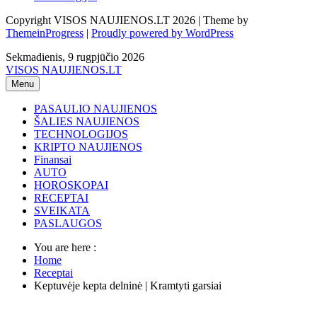
Copyright VISOS NAUJIENOS.LT 2026 | Theme by
ThemeinProgress
|
Proudly powered by WordPress
Sekmadienis, 9 rugpjūčio 2026
VISOS NAUJIENOS.LT
Menu
PASAULIO NAUJIENOS
ŠALIES NAUJIENOS
TECHNOLOGIJOS
KRIPTO NAUJIENOS
Finansai
AUTO
HOROSKOPAI
RECEPTAI
SVEIKATA
PASLAUGOS
You are here :
Home
Receptai
Keptuvėje kepta delninė | Kramtyti garsiai