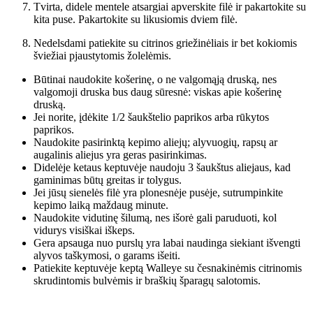
Tvirta, didele mentele atsargiai apverskite filė ir pakartokite su
kita puse. Pakartokite su likusiomis dviem filė.
Nedelsdami patiekite su citrinos griežinėliais ir bet kokiomis
šviežiai pjaustytomis žolelėmis.
Būtinai naudokite košerinę, o ne valgomąją druską, nes
valgomoji druska bus daug sūresnė: viskas apie košerinę
druską.
Jei norite, įdėkite 1/2 šaukštelio paprikos arba rūkytos
paprikos.
Naudokite pasirinktą kepimo aliejų; alyvuogių, rapsų ar
augalinis aliejus yra geras pasirinkimas.
Didelėje ketaus keptuvėje naudoju 3 šaukštus aliejaus, kad
gaminimas būtų greitas ir tolygus.
Jei jūsų sienelės filė yra plonesnėje pusėje, sutrumpinkite
kepimo laiką maždaug minute.
Naudokite vidutinę šilumą, nes išorė gali paruduoti, kol
vidurys visiškai iškeps.
Gera apsauga nuo purslų yra labai naudinga siekiant išvengti
alyvos taškymosi, o garams išeiti.
Patiekite keptuvėje keptą Walleye su česnakinėmis citrinomis
skrudintomis bulvėmis ir braškių šparagų salotomis.