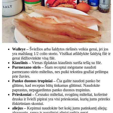
Walleye –
Šviežios arba šaldytos riešinės veikia gerai, jei jos
yra maždaug 1/2 colio storio. Visiškai atšildykite šaldytą filė ir
gerai išdžiovinkite visą filė.
Kiaušinis –
Vienas išplaktas kiaušinis suriša tešlą su filė.
Parmezano sūris –
Šiam receptui mėgstame naudoti
parmezano sūrio miltelius, nes puiki tekstūra gražiai prilimpa
prie žuvies.
Panko duonos trupiniai –
Čia galite naudoti panko be
glitimo, kad receptas būtų tinkamas glitimui. Naudokite
paprastus, nepagardintus panko duonos trupinius.
Prieskoniai –
Česnako milteliai, svogūnų milteliai, košerinė
druska ir švieži pipirai yra visi prieskoniai, kurių jums prireiks
išskirtiniam skoniui.
aliejus –
Kepimui naudokite bet kokį jums patinkantį aliejų;
alyvuogių, rapsų ir augaliniai aliejai veikia gerai.