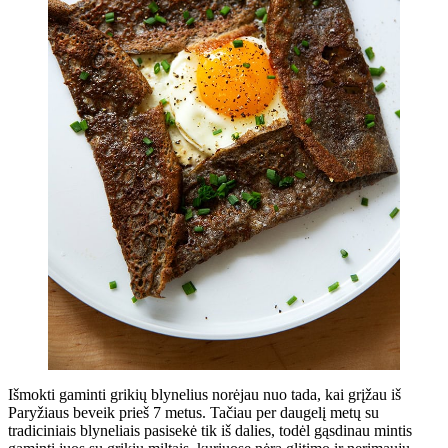
Išmokti gaminti grikių blynelius norėjau nuo tada, kai grįžau iš
Paryžiaus beveik prieš 7 metus. Tačiau per daugelį metų su
tradiciniais blyneliais pasisekė tik iš dalies, todėl gąsdinau mintis