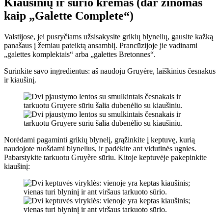
Kiaušinių ir sūrio kremas (dar žinomas
kaip „Galette Complete“)
Valstijose, jei pusryčiams užsisakysite grikių blynelių, gausite kažką
panašaus į žemiau pateiktą ansamblį. Prancūzijoje jie vadinami
„galettes komplektais“ arba „galettes Bretonnes“.
Surinkite savo ingredientus: aš naudoju Gruyère, laiškinius česnakus
ir kiaušinį.
Norėdami pagaminti grikių blynelį, grąžinkite į keptuvę, kurią
naudojote ruošdami blynelius, ir padėkite ant vidutinės ugnies.
Pabarstykite tarkuotu Gruyère sūriu. Kitoje keptuvėje pakepinkite
kiaušinį: