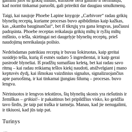
gaminti juos su grikių miltais, kuriuose nėra glitimo ir nerimauju,
kad norint tinkamai paruošti, gali prireikti dar daugiau smulkmenų.
Taigi, kai naujoje Phoebe Lapine knygoje „Carbivore“ radau grikių
blynelių receptą, kuriame procesas buvo apibūdintas kaip kažkas,
kas „skamba bauginančiai“, bet iš tikrųjų yra gana lengvas, jaučiausi
padrąsinta. Phoebe receptas reikalauja grikių miltų ir ryžių miltų
mišinio, o tešla, skirtingai nei daugelyje blynelių receptų, prieš
naudojimą nereikalauja poilsio.
Nedelsdamas pateikiau receptą ir buvau šokiruotas, kaip greitai
susidėjo tešla, kurią iš esmės sudaro 5 ingredientai, ir kaip gerai
pasirodė blyneliai. Iš pradžių sumaišiau keletą, bet kai radau savo
ritmą – kai radau reikiamą tešlos kiekį naudoti, atsižvelgiant į mano
keptuvės dydį, kai išmokau vaizdinius signalus, signalizuojančius
apie paruošimą, ir kai tinkamai įjungiau šilumą – procesas. buvo
lengva.
Nėriniuotos ir lengvos tekstūros, šių blynelių skonis yra riešutinis ir
žemiškas –
grikiai!
– ir pakaitinus bei pripildžius visko, ko geidžia
tavo širdis, jie taip pat traška ir tamsėja. Manau, kad jie nenugalimi,
ir tikiuosi, kad jūs taip pat.
Turinys