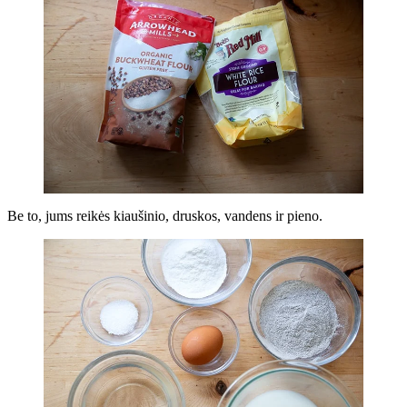
Be to, jums reikės kiaušinio, druskos, vandens ir pieno.