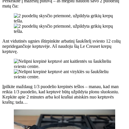
Perkelkite į mažesnį piltuvą – aš mėgstu naudoti savo 2 puodelių
matą čia:
Ant vidutinės ugnies ištirpinkite arbatinį šaukštelį sviesto 12 colių
nepridegančioje keptuvėje. Aš naudoju šią Le Creuset krepų
keptuvę.
Įpilkite maždaug 1/3 puodelio krepinės tešlos – manau, kad man
reikia 1/3 puodelio, kad keptuvė būtų užpildyta plonu sluoksniu.
Kepkite apie 2 minutes arba kol kraštai atsiskirs nuo keptuvės
kraštų; tada…