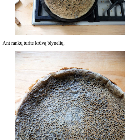
Ant rankų turite krūvą blynelių.