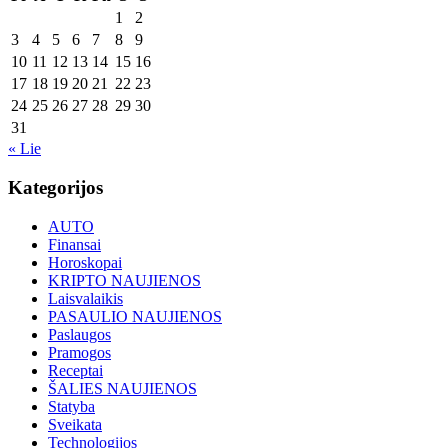
1
2
3
4
5
6
7
8
9
10
11
12
13
14
15
16
17
18
19
20
21
22
23
24
25
26
27
28
29
30
31
« Lie
Kategorijos
AUTO
Finansai
Horoskopai
KRIPTO NAUJIENOS
Laisvalaikis
PASAULIO NAUJIENOS
Paslaugos
Pramogos
Receptai
ŠALIES NAUJIENOS
Statyba
Sveikata
Technologijos