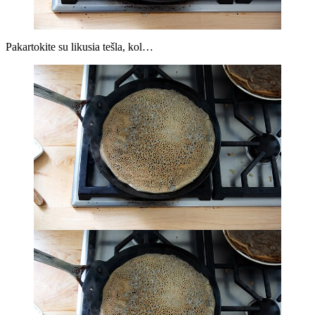
Pakartokite su likusia tešla, kol…