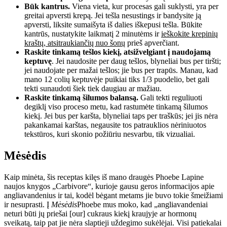
Būk kantrus.
Viena vieta, kur procesas gali suklysti, yra per
greitai apversti krepą. Jei tešla nesustings ir bandysite ją
apversti, liksite sumaišyta iš dalies iškepusi tešla. Būkite
kantrūs, nustatykite laikmatį 2 minutėms ir
ieškokite krepinių
kraštų, atsitraukiančių nuo šonų
prieš apverčiant.
Raskite tinkamą tešlos kiekį, atsižvelgiant į naudojamą
keptuvę
. Jei naudosite per daug tešlos, blyneliai bus per tiršti;
jei naudojate per mažai tešlos; jie bus per trapūs. Manau, kad
mano 12 colių keptuvėje puikiai tiks 1/3 puodelio, bet gali
tekti sunaudoti šiek tiek daugiau ar mažiau.
Raskite tinkamą šilumos balansą.
Gali tekti reguliuoti
degiklį viso proceso metu, kad rastumėte tinkamą šilumos
kiekį. Jei bus per karšta, blyneliai taps per traškūs; jei jis nėra
pakankamai karštas, negausite tos patrauklios nėriniuotos
tekstūros, kuri skonio požiūriu nesvarbu, tik vizualiai.
Mėsėdis
Kaip minėta, šis receptas kilęs iš mano draugės Phoebe Lapine
naujos knygos „Carbivore“, kurioje gausu geros informacijos apie
angliavandenius ir tai, kodėl bėgant metams jie buvo tokie šmeižiami
ir nesuprasti. Į
Mėsėdis
Phoebe mus moko, kad „angliavandeniai
neturi būti jų priešai [our] cukraus kiekį kraujyje ar hormonų
sveikatą, taip pat jie nėra slaptieji uždegimo sukėlėjai. Visi patiekalai