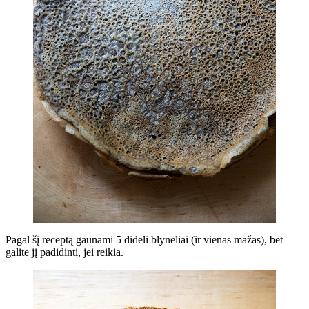
Pagal šį receptą gaunami 5 dideli blyneliai (ir vienas mažas), bet
galite jį padidinti, jei reikia.