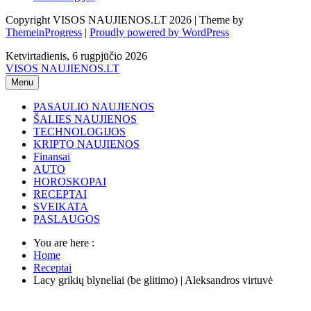
Copyright VISOS NAUJIENOS.LT 2026 | Theme by
ThemeinProgress
|
Proudly powered by WordPress
Ketvirtadienis, 6 rugpjūčio 2026
VISOS NAUJIENOS.LT
Menu
PASAULIO NAUJIENOS
ŠALIES NAUJIENOS
TECHNOLOGIJOS
KRIPTO NAUJIENOS
Finansai
AUTO
HOROSKOPAI
RECEPTAI
SVEIKATA
PASLAUGOS
You are here :
Home
Receptai
Lacy grikių blyneliai (be glitimo) | Aleksandros virtuvė