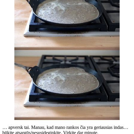
… apversk tai. Manau, kad mano rankos čia yra geriausias indas…
būkite atsargūs/nesusideginkite. Virkite dar minutę.