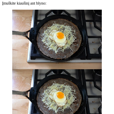
Įmuškite kiaušinį ant blyno: