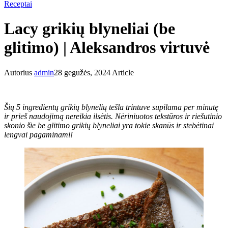
Receptai
Lacy grikių blyneliai (be
glitimo) | Aleksandros virtuvė
Autorius
admin
28 gegužės, 2024
Article
Šių 5 ingredientų grikių blynelių tešla trintuve supilama per minutę
ir prieš naudojimą nereikia ilsėtis. Nėriniuotos tekstūros ir riešutinio
skonio šie be glitimo grikių blyneliai yra tokie skanūs ir stebėtinai
lengvai pagaminami!