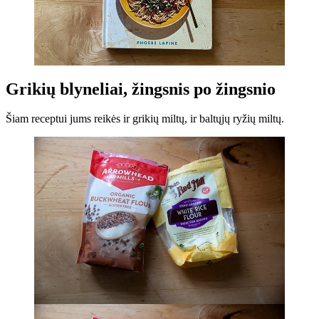
Grikių blyneliai, žingsnis po žingsnio
Šiam receptui jums reikės ir grikių miltų, ir baltųjų ryžių miltų.