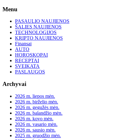
Skip
Menu
to
content
PASAULIO NAUJIENOS
ŠALIES NAUJIENOS
TECHNOLOGIJOS
KRIPTO NAUJIENOS
Finansai
AUTO
HOROSKOPAI
RECEPTAI
SVEIKATA
PASLAUGOS
Archyvai
2026 m. liepos mėn.
2026 m. birželio mėn.
2026 m. gegužės mėn.
2026 m. balandžio mėn.
2026 m. kovo mėn.
2026 m. vasario mėn.
2026 m. sausio mėn.
2025 m. gruodžio mėn.