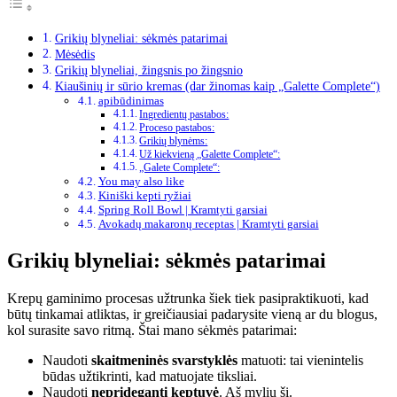
Grikių blyneliai: sėkmės patarimai
Mėsėdis
Grikių blyneliai, žingsnis po žingsnio
Kiaušinių ir sūrio kremas (dar žinomas kaip „Galette Complete“)
apibūdinimas
Ingredientų pastabos:
Proceso pastabos:
Grikių blynėms:
Už kiekvieną „Galette Complete“:
„Galete Complete“:
You may also like
Kiniški kepti ryžiai
Spring Roll Bowl | Kramtyti garsiai
Avokadų makaronų receptas | Kramtyti garsiai
Grikių blyneliai: sėkmės patarimai
Krepų gaminimo procesas užtrunka šiek tiek pasipraktikuoti, kad
būtų tinkamai atliktas, ir greičiausiai padarysite vieną ar du blogus,
kol surasite savo ritmą. Štai mano sėkmės patarimai:
Naudoti
skaitmeninės svarstyklės
matuoti: tai vienintelis
būdas užtikrinti, kad matuojate tiksliai.
Naudoti
neprideganti keptuvė
. Aš myliu šį.