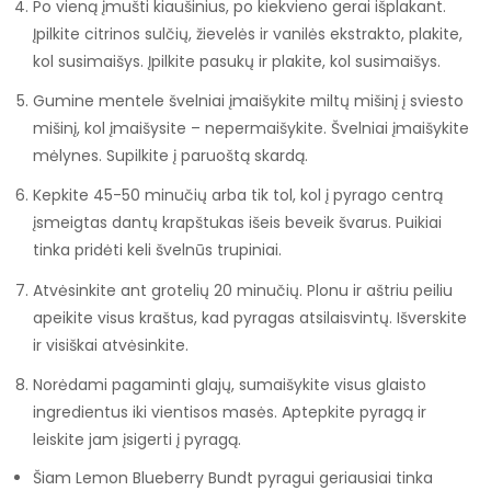
Po vieną įmušti kiaušinius, po kiekvieno gerai išplakant.
Įpilkite citrinos sulčių, žievelės ir vanilės ekstrakto, plakite,
kol susimaišys. Įpilkite pasukų ir plakite, kol susimaišys.
Gumine mentele švelniai įmaišykite miltų mišinį į sviesto
mišinį, kol įmaišysite – nepermaišykite. Švelniai įmaišykite
mėlynes. Supilkite į paruoštą skardą.
Kepkite 45-50 minučių arba tik tol, kol į pyrago centrą
įsmeigtas dantų krapštukas išeis beveik švarus. Puikiai
tinka pridėti keli švelnūs trupiniai.
Atvėsinkite ant grotelių 20 minučių. Plonu ir aštriu peiliu
apeikite visus kraštus, kad pyragas atsilaisvintų. Išverskite
ir visiškai atvėsinkite.
Norėdami pagaminti glajų, sumaišykite visus glaisto
ingredientus iki vientisos masės. Aptepkite pyragą ir
leiskite jam įsigerti į pyragą.
Šiam Lemon Blueberry Bundt pyragui geriausiai tinka