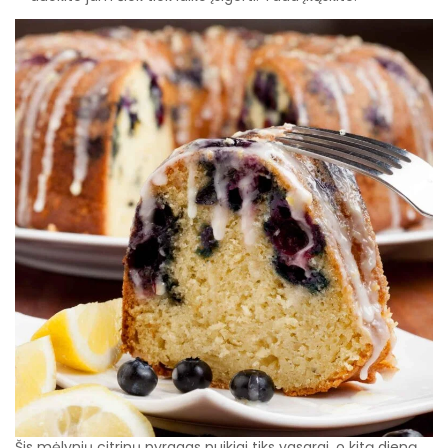
Šis mėlynių citrinų pyragas puikiai tiks vasarai, o kitą dieną