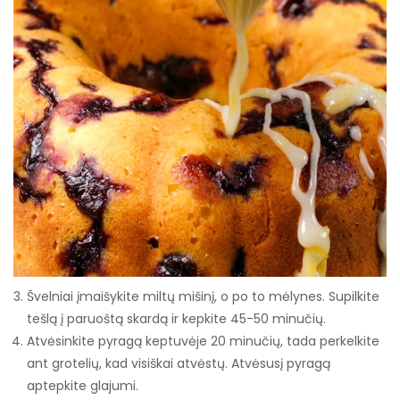
Švelniai įmaišykite miltų mišinį, o po to mėlynes. Supilkite
tešlą į paruoštą skardą ir kepkite 45-50 minučių.
Atvėsinkite pyragą keptuvėje 20 minučių, tada perkelkite
ant grotelių, kad visiškai atvėstų. Atvėsusį pyragą
aptepkite glajumi.