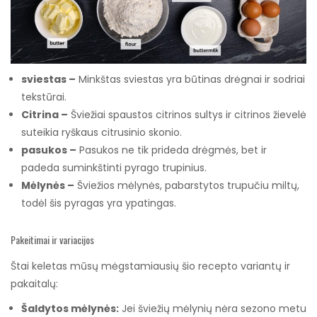
sviestas –
Minkštas sviestas yra būtinas drėgnai ir sodriai
tekstūrai.
Citrina –
Šviežiai spaustos citrinos sultys ir citrinos žievelė
suteikia ryškaus citrusinio skonio.
pasukos –
Pasukos ne tik prideda drėgmės, bet ir
padeda suminkštinti pyrago trupinius.
Mėlynės –
Šviežios mėlynės, pabarstytos trupučiu miltų,
todėl šis pyragas yra ypatingas.
Pakeitimai ir variacijos
Štai keletas mūsų mėgstamiausių šio recepto variantų ir
pakaitalų:
Šaldytos mėlynės:
Jei šviežių mėlynių nėra sezono metu