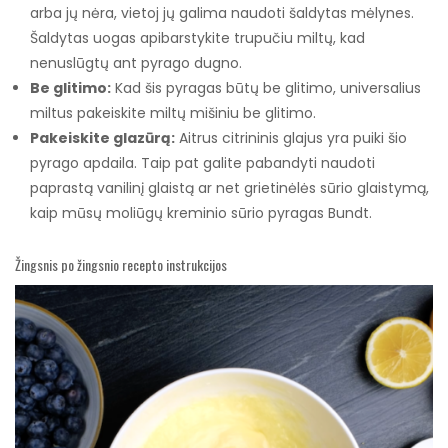
arba jų nėra, vietoj jų galima naudoti šaldytas mėlynes.
Šaldytas uogas apibarstykite trupučiu miltų, kad
nenuslūgtų ant pyrago dugno.
Be glitimo:
Kad šis pyragas būtų be glitimo, universalius
miltus pakeiskite miltų mišiniu be glitimo.
Pakeiskite glazūrą:
Aitrus citrininis glajus yra puiki šio
pyrago apdaila. Taip pat galite pabandyti naudoti
paprastą vanilinį glaistą ar net grietinėlės sūrio glaistymą,
kaip mūsų moliūgų kreminio sūrio pyragas Bundt.
Žingsnis po žingsnio recepto instrukcijos