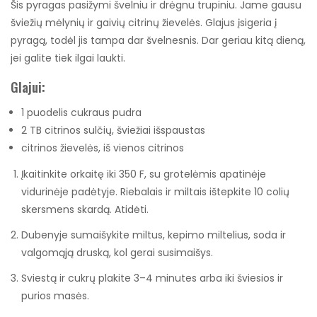
Šis pyragas pasižymi švelniu ir drėgnu trupiniu. Jame gausu
šviežių mėlynių ir gaivių citrinų žievelės. Glajus įsigeria į
pyragą, todėl jis tampa dar švelnesnis. Dar geriau kitą dieną,
jei galite tiek ilgai laukti.
Glajui:
1
puodelis
cukraus pudra
2
TB
citrinos sulčių
,
šviežiai išspaustas
citrinos žievelės
,
iš vienos citrinos
Įkaitinkite orkaitę iki 350 F, su grotelėmis apatinėje
vidurinėje padėtyje. Riebalais ir miltais ištepkite 10 colių
skersmens skardą. Atidėti.
Dubenyje sumaišykite miltus, kepimo miltelius, soda ir
valgomąją druską, kol gerai susimaišys.
Sviestą ir cukrų plakite 3–4 minutes arba iki šviesios ir
purios masės.