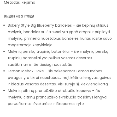
Metodas:
kepimo
Daugiau kepti ir valgyti
Bakery Style Big Blueberry bandelės – šie kepinių stiliaus
mėlynių bandelės su Streusel yra ypač drėgni ir pripildyti
mėlynių, primena nuostabius bandeles, kurias rasite savo
mėgstamoje kepyklėlėje.
Mėlynių persikų trupinių batonėliai – šie mėlynių persikų
trupinių batonėliai yra puikus vasaros desertas
susitikimams. Jie tiesiog nuostabūs.
Lemon Icebox Cake – šis nekepamas Lemon Icebox
pyragas yra tikrai nuostabus… neįtikėtinai lengvas, gaivus
ir idealus vasaros desertas. Visi suryja šį, kiekvieną kartą.
Mėlynių citrinų prancūziško skrebučio kepsnys – šis
mėlynių citrinų prancūziško skrebučio troškinys lengvai
paruošiamas išvakarėse ir iškepamas ryte.