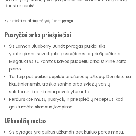
dar skanesnis!
Ką patiekti su citrinų mėlynių Bundt pyragu
Pusryčiai arba priešpiečiai
Šis Lemon Blueberry Bundt pyragas puikiai tiks
ypatingiems savaitgalio pusryčiams ar priešpiečiams.
Mėgaukitės su karštos kavos puodeliu arba stikline šalto
pieno.
Tai taip pat puikiai papildo priešpiečių užtepą. Derinkite su
kiaušinienėmis, traškia šonine arba šviežių vaisių
salotomis, kad skaniai pavalgytumėte.
Peržiūrėkite mūsų pusryčių ir priešpiečių receptus, kad
gautumėte skanaus įkvėpimo.
Užkandžių metas
Šis pyragas yra puikus užkandis bet kuriuo paros metu.