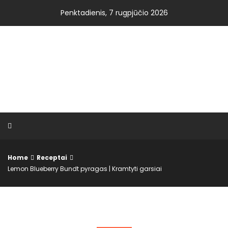
Skip
Penktadienis, 7 rugpjūčio 2026
to
content
VISOS NAUJIENOS.LT
Home
Receptai
Lemon Blueberry Bundt pyragas | Kramtyti garsiai