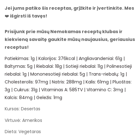
Jei jums patiko šis receptas, grįžkite ir įvertinkite. Mes
❤️
išgirsti iš tavęs!
Prisijunk prie mūsų
Nemokamas receptų klubas
ir
kiekvieną savaitę gaukite mūsų naujausius, geriausius
receptus!
Patiekimas:
1
g
|
Kalorijos:
376
kcal
|
Angliavandeniai:
61
g
|
Baltymas:
5
g
|
Riebalai:
18
g
|
Sotieji riebalai:
11
g
|
Polinesotieji
riebalai:
1
g
|
Mononesotieji riebalai:
5
g
|
Trans-riebalų:
1
g
|
Cholesterolis:
97
mg
|
Natris:
288
mg
|
Kalis:
61
mg
|
Pluoštas:
3
g
|
Cukrus:
31
g
|
Vitaminas A:
585
TV
|
Vitamino C:
3
mg
|
Kalcis:
84
mg
|
Geležis:
1
mg
Kursas:
Desertas
Virtuvė:
Amerikos
Dieta:
Vegetaras