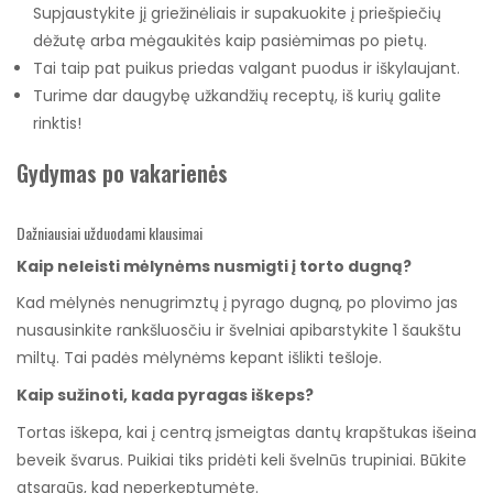
Supjaustykite jį griežinėliais ir supakuokite į priešpiečių
dėžutę arba mėgaukitės kaip pasiėmimas po pietų.
Tai taip pat puikus priedas valgant puodus ir iškylaujant.
Turime dar daugybę užkandžių receptų, iš kurių galite
rinktis!
Gydymas po vakarienės
Dažniausiai užduodami klausimai
Kaip neleisti mėlynėms nusmigti į torto dugną?
Kad mėlynės nenugrimztų į pyrago dugną, po plovimo jas
nusausinkite rankšluosčiu ir švelniai apibarstykite 1 šaukštu
miltų. Tai padės mėlynėms kepant išlikti tešloje.
Kaip sužinoti, kada pyragas iškeps?
Tortas iškepa, kai į centrą įsmeigtas dantų krapštukas išeina
beveik švarus. Puikiai tiks pridėti keli švelnūs trupiniai. Būkite
atsargūs, kad neperkeptumėte.