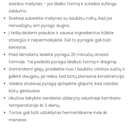
šviežios mėlynės – jos išlaiko formą ir suteikia sultingo
saldumo.
Švelniai suberkite mėlynes su šaukštu miltų, kad jos
nenuslūgtų ant pyrago dugno.
Į tešlą dėdami pasukas ir sausus ingredientus būkite
atsargūs ir nepermaišykite. Dėl to pyragas gali būti
kietesnis.
Prieš išimdami, leiskite pyragui 20 minučių atvėsti
formoje. Tai padeda pyragui išlaikyti formą ir drėgmę.
Gamindami glajų, pradėkite nuo 1 šaukšto citrinos sulčių ir
įpilkite daugiau, jei reikia, kad būtų plonesnė konsistencija.
Visiškai atvėsusį pyragą aptepkite glajumi, kad vaizdas
būtų geriausias.
Likučius laikykite sandariai uždarytą vidutinėje kambario
temperatūroje iki 3 dienų.
Tortas gali būti užšaldytas hermetiškame inde iki
mėnesio.