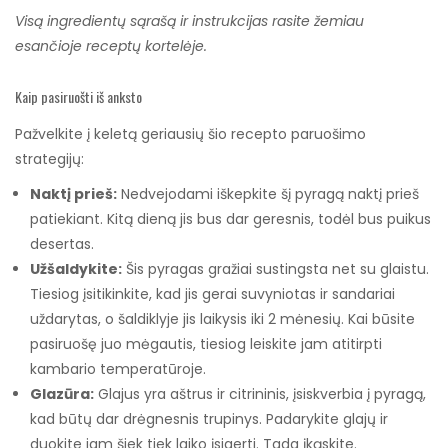
Visą ingredientų sąrašą ir instrukcijas rasite žemiau
esančioje receptų kortelėje.
Kaip pasiruošti iš anksto
Pažvelkite į keletą geriausių šio recepto paruošimo
strategijų:
Naktį prieš:
Nedvejodami iškepkite šį pyragą naktį prieš
patiekiant. Kitą dieną jis bus dar geresnis, todėl bus puikus
desertas.
Užšaldykite:
Šis pyragas gražiai sustingsta net su glaistu.
Tiesiog įsitikinkite, kad jis gerai suvyniotas ir sandariai
uždarytas, o šaldiklyje jis laikysis iki 2 mėnesių. Kai būsite
pasiruošę juo mėgautis, tiesiog leiskite jam atitirpti
kambario temperatūroje.
Glazūra:
Glajus yra aštrus ir citrininis, įsiskverbia į pyragą,
kad būtų dar drėgnesnis trupinys. Padarykite glajų ir
duokite jam šiek tiek laiko įsigerti. Tada įkąskite.