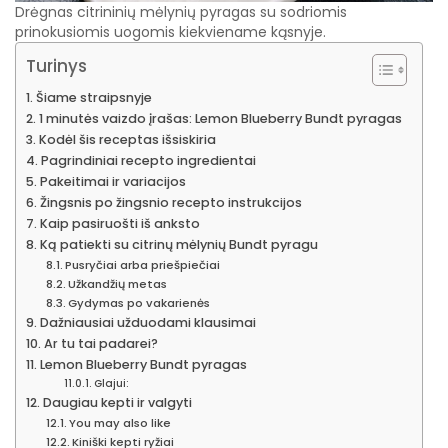
Drėgnas citrininių mėlynių pyragas su sodriomis
prinokusiomis uogomis kiekviename kąsnyje.
Turinys
Šiame straipsnyje
1 minutės vaizdo įrašas: Lemon Blueberry Bundt pyragas
Kodėl šis receptas išsiskiria
Pagrindiniai recepto ingredientai
Pakeitimai ir variacijos
Žingsnis po žingsnio recepto instrukcijos
Kaip pasiruošti iš anksto
Ką patiekti su citrinų mėlynių Bundt pyragu
Pusryčiai arba priešpiečiai
Užkandžių metas
Gydymas po vakarienės
Dažniausiai užduodami klausimai
Ar tu tai padarei?
Lemon Blueberry Bundt pyragas
Glajui:
Daugiau kepti ir valgyti
You may also like
Kiniški kepti ryžiai