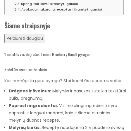
Spring Roll Bowl | Kramtyti garsiai
Avokadų makaronų receptas | Kramtyti garsiai
Šiame straipsnyje
Peržiūrėti daugiau
1 minutės vaizdo įrašas: Lemon Blueberry Bundt pyragas
Kodėl šis receptas išsiskiria
Kas nemėgsta gero pyrago? Štai kodėl šis receptas veikia:
Drėgnas ir švelnus:
Mėlynės ir pasukos suteikia tekstūrai
puikų drėgnumą.
Paprasti ingredientai:
Visi reikalingi ingredientai yra
paprasti ir lengvai randami, kaip ir šiame citrininės
mėlynių duonos recepte.
Mėlynių kiekis:
Recepte naudojama 2 ½ puodelio šviežių