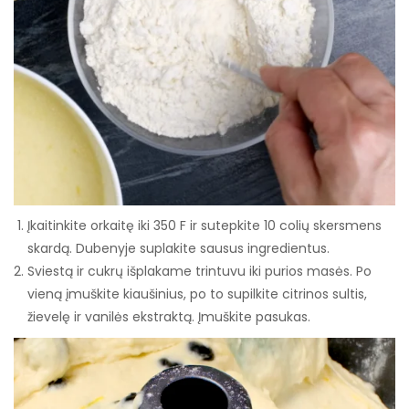
Įkaitinkite orkaitę iki 350 F ir sutepkite 10 colių skersmens
skardą. Dubenyje suplakite sausus ingredientus.
Sviestą ir cukrų išplakame trintuvu iki purios masės. Po
vieną įmuškite kiaušinius, po to supilkite citrinos sultis,
žievelę ir vanilės ekstraktą. Įmuškite pasukas.