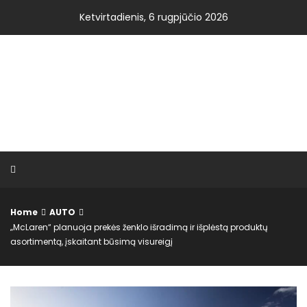
Skip
Ketvirtadienis, 6 rugpjūčio 2026
to
slot gacor
content
VISOS NAUJIENOS.LT
Home
AUTO
„McLaren“ planuoja prekės ženklo išradimą ir išplėstą produktų
asortimentą, įskaitant būsimą visureigį