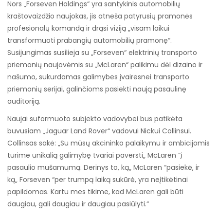
Nors „Forseven Holdings“ yra santykinis automobilių
kraštovaizdžio naujokas, jis atneša patyrusių pramonės
profesionalų komandą ir drąsi viziją „visam laikui
transformuoti prabangių automobilių pramonę“.
Susijungimas susilieja su „Forseven“ elektrinių transporto
priemonių naujovėmis su „McLaren“ palikimu dėl dizaino ir
našumo, sukurdamas galimybes įvairesnei transporto
priemonių serijai, galinčioms pasiekti naują pasaulinę
auditoriją.
Naujai suformuoto subjekto vadovybei bus patikėta
buvusiam „Jaguar Land Rover“ vadovui Nickui Collinsui.
Collinsas sakė: „Su mūsų akcininko palaikymu ir ambicijomis
turime unikalią galimybę tvariai paversti„ McLaren “į
pasaulio mušamumą. Derinys to, ką„ McLaren “pasiekė, ir
ką„ Forseven “per trumpą laiką sukūrė, yra neįtikėtinai
papildomas. Kartu mes tikime, kad McLaren gali būti
daugiau, gali daugiau ir daugiau pasiūlyti.“