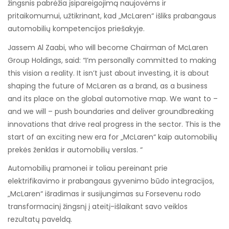
žingsnis pabrėžia įsipareigojimą naujovėms ir
pritaikomumui, užtikrinant, kad „McLaren“ išliks prabangaus
automobilių kompetencijos priešakyje.
Jassem Al Zaabi, who will become Chairman of McLaren
Group Holdings, said: “I’m personally committed to making
this vision a reality. It isn’t just about investing, it is about
shaping the future of McLaren as a brand, as a business
and its place on the global automotive map. We want to –
and we will – push boundaries and deliver groundbreaking
innovations that drive real progress in the sector. This is the
start of an exciting new era for „McLaren“ kaip automobilių
prekės ženklas ir automobilių verslas. “
Automobilių pramonei ir toliau pereinant prie
elektrifikavimo ir prabangaus gyvenimo būdo integracijos,
„McLaren“ išradimas ir susijungimas su Forsevenu rodo
transformacinį žingsnį į ateitį-išlaikant savo veiklos
rezultatų paveldą.