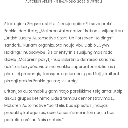
AUTORIUS
ADMIN
5 BALANDŽIO, 2025
ARTICLE
Strateginiu žingsniu, skirtu iš naujo apibrėžti savo prekės
ženklo identitetą, „McLaren Automotive“ ketina susijungti su
„British Luxury Automotive Start-Up Forseven Holdings“-
sandoriu, kuriam organizuota nauja Abu Dabio „Cyvn
Holdings“ nuosavybė. Šis orientyrinis susijungimas rodo
didelę „McLaren“ pokytį-nuo išskirtinio dėmesio skiriama
aukštos kokybės, vidutinio variklio superautomobiliams į
platesnį prabangių transporto priemonių portfelį, įskaitant
pirmąjį prekės ženklo galimą visureigį.
Britanijos automobilių gamintojo pareiškime teigiama: „Kaip
aiškus grupės ketinimo judėti tempu demonstravimas,„
McLaren Automotive “portfelis bus išplėstas į naujas
produktų kategorijas, apie kurias išsami informacija bus
paskelbta vėliau šiais metais.“