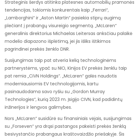
Strateginis šerdys atitinka platesnes automobilių pramonės
tendencijas, tokiomis konkurentais kaip „Ferrari“,
„Lamborghini“ ir „Aston Martin“ pasiekia stiprų augimą
plečiant į prabangų visureigio segmentą. „McLaren“
generalinis direktorius Michaelas Leitersas anksčiau palaikė
modelio diapazono išplėtimą, jei jis išliks ištikimos
pagrindinei prekės ženklo DNR.
Susijungimas taip pat atveria kelią technologinėms
partnerystėms, ypač su NIO, Kinijos EV prekės ženklu taip
pat remia „CiVN Holdings“. „McLaren“ galės naudotis
moderniausiomis EV technologijomis, kartu
pasinaudodama savo ryšiu su „Gordon Murray
Technologies“, kurią 2023 m. Įsigijo CIVN, kad padidintų
inžinerijos ir lengvos galimybes.
Nors „McLaren“ susidūrė su finansiniais vėjais, susijungimas
su „Forseven“ yra drąsi pastangos pakeisti prekės ženklą
besivystančio prabangaus kraštovaizdžio priešakyje. Šis