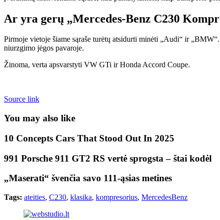
Ar yra gerų „Mercedes-Benz C230 Kompre
Pirmoje vietoje šiame sąraše turėtų atsidurti minėti „Audi“ ir „BMW“
niurzgimo jėgos pavaroje.
Žinoma, verta apsvarstyti VW GTi ir Honda Accord Coupe.
Source link
You may also like
10 Concepts Cars That Stood Out In 2025
991 Porsche 911 GT2 RS vertė sprogsta – štai kodėl
„Maserati“ švenčia savo 111-ąsias metines
Tags:
ateities
,
C230
,
klasika
,
kompresorius
,
MercedesBenz