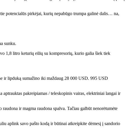
 tie potencialūs pirkėjai, kurių nepabūgo trumpa galinė dalis… na,
na sunku.
1,8 litro keturių eilių su kompresorių, kurio galia šiek tiek
odine ir lipduką sumažino iki maždaug 28 000 USD. 995 USD
aptrauktas pakreipiamas / teleskopinis vairas, elektriniai langai ir
ordo raudona ir magma raudona spalva. Tačiau galbūt nenorėtumėte
uliu aplink savo pašto kodą ir būtinai atkreipkite dėmesį į sandorio