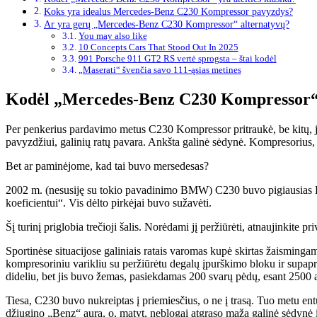
Koks yra idealus Mercedes-Benz C230 Kompressor pavyzdys?
Ar yra gerų „Mercedes-Benz C230 Kompressor“ alternatyvų?
You may also like
10 Concepts Cars That Stood Out In 2025
991 Porsche 911 GT2 RS vertė sprogsta – štai kodėl
„Maserati“ švenčia savo 111-ąsias metines
Kodėl „Mercedes-Benz C230 Kompressor“ y
Per penkerius pardavimo metus C230 Kompressor pritraukė, be kitų, ja
pavyzdžiui, galinių ratų pavara. Ankšta galinė sėdynė. Kompresorius, b
Bet ar paminėjome, kad tai buvo mersedesas?
2002 m. (nesusiję su tokio pavadinimo BMW) C230 buvo pigiausias Be
koeficientui“. Vis dėlto pirkėjai buvo sužavėti.
Šį turinį priglobia trečioji šalis. Norėdami jį peržiūrėti, atnaujinkite 
Sportinėse situacijose galiniais ratais varomas kupė skirtas žaismingam
kompresoriniu varikliu su peržiūrėtu degalų įpurškimo bloku ir supa
dideliu, bet jis buvo žemas, pasiekdamas 200 svarų pėdų, esant 2500 
Tiesa, C230 buvo nukreiptas į priemiesčius, o ne į trasą. Tuo metu e
džiugino „Benz“ aura, o, matyt, neblogai atgraso maža galinė sėdynė ir 