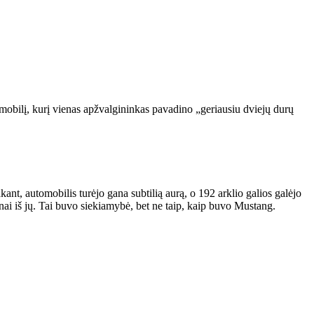
mobilį, kurį vienas apžvalgininkas pavadino „geriausiu dviejų durų
t, automobilis turėjo gana subtilią aurą, o 192 arklio galios galėjo
ai iš jų. Tai buvo siekiamybė, bet ne taip, kaip buvo Mustang.