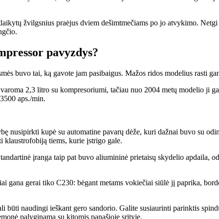
s atlaikytų žvilgsnius praėjus dviem dešimtmečiams po jo atvykimo. Netgi
ngčio.
mpressor pavyzdys?
esmės buvo tai, ką gavote jam pasibaigus. Mažos ridos modelius rasti ga
aroma 2,3 litro su kompresoriumi, tačiau nuo 2004 metų modelio ji gavo 
 3500 aps./min.
ybę nusipirkti kupė su automatine pavarų dėže, kuri dažnai buvo su 
i klaustrofobiją tiems, kurie įstrigo gale.
andartinė įranga taip pat buvo aliumininė prietaisų skydelio apdaila, oda 
viai gana gerai tiko C230: bėgant metams vokiečiai siūlė jį paprika, b
i būti naudingi ieškant gero sandorio. Galite susiaurinti parinktis spind
emonė palyginama su kitomis panašioje srityje.