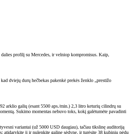
dalies profilį su Mercedes, ir velniop kompromisus. Kaip,
kad dviejų durų hečbekas pakenkė prekės ženklo „prestižo
2 arklio galių (esant 5500 aps./min.) 2,3 litro keturių cilindrų su
o momentą. Sukimo momentas nebuvo toks, kokį galėtumėte pavadinti
vesni variantai (už 5000 USD daugiau), tačiau tikslinę auditoriją
atidarykite jį ir nulenkite galinę sėdynę, ir turėsite 38 kubinių pėdų