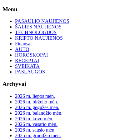
Skip
Menu
to
content
PASAULIO NAUJIENOS
ŠALIES NAUJIENOS
TECHNOLOGIJOS
KRIPTO NAUJIENOS
Finansai
AUTO
HOROSKOPAI
RECEPTAI
SVEIKATA
PASLAUGOS
Archyvai
2026 m. liepos mėn.
2026 m. birželio mėn.
2026 m. gegužės mėn.
2026 m. balandžio mėn.
2026 m. kovo mėn.
2026 m. vasario mėn.
2026 m. sausio mėn.
2025 m. gruodžio mėn.