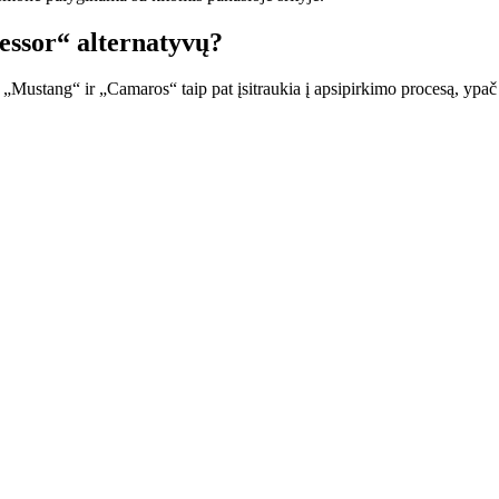
ssor“ alternatyvų?
. „Mustang“ ir „Camaros“ taip pat įsitraukia į apsipirkimo procesą, yp