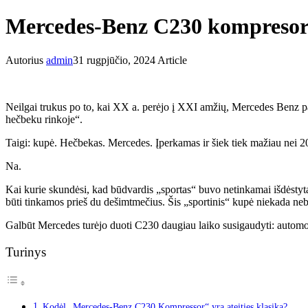
Mercedes-Benz C230 kompresoriu
Autorius
admin
31 rugpjūčio, 2024
Article
Neilgai trukus po to, kai XX a. perėjo į XXI amžių, Mercedes Benz pa
hečbeku rinkoje“.
Taigi: kupė. Hečbekas. Mercedes. Įperkamas ir šiek tiek mažiau nei 20
Na.
Kai kurie skundėsi, kad būdvardis „sportas“ buvo netinkamai išdėstyta
būti tinkamos prieš du dešimtmečius. Šis „sportinis“ kupė niekada ne
Galbūt Mercedes turėjo duoti C230 daugiau laiko susigaudyti: autom
Turinys
Kodėl „Mercedes-Benz C230 Kompressor“ yra ateities klasika?