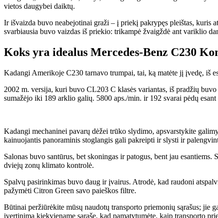
vietos daugybei daiktų.
Ir išvaizda buvo neabejotinai graži – į priekį pakrypęs pleištas, kuri
svarbiausia buvo vaizdas iš priekio: trikampė žvaigždė ant variklio da
Koks yra idealus Mercedes-Benz C230 Ko
Kadangi Amerikoje C230 tarnavo trumpai, tai, ką matėte jį įvedę, iš 
2002 m. versija, kuri buvo CL203 C klasės variantas, iš pradžių buvo v
sumažėjo iki 189 arklio galių. 5800 aps./min. ir 192 svarai pėdų esant
Kadangi mechaninei pavarų dėžei trūko slydimo, apsvarstykite galim
kainuojantis panoraminis stoglangis gali pakreipti ir slysti ir palengvint
Salonas buvo santūrus, bet skoningas ir patogus, bent jau esantiems. St
dviejų zonų klimato kontrolė.
Spalvų pasirinkimas buvo daug ir įvairus. Atrodė, kad raudoni atspal
pažymėti Citron Green savo paieškos filtre.
Būtinai peržiūrėkite mūsų naudotų transporto priemonių sąrašus; jie gal
įvertinimą kiekviename sąraše, kad pamatytumėte, kaip transporto pri