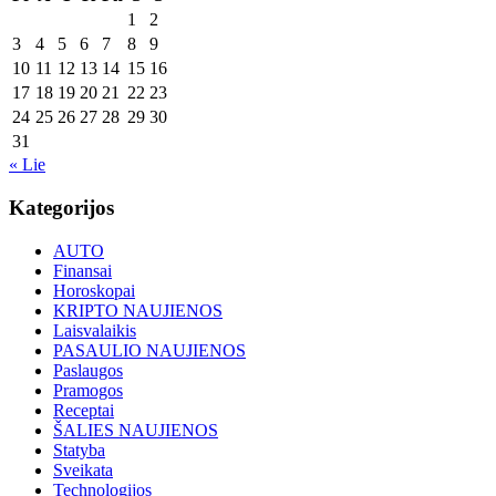
1
2
3
4
5
6
7
8
9
10
11
12
13
14
15
16
17
18
19
20
21
22
23
24
25
26
27
28
29
30
31
« Lie
Kategorijos
AUTO
Finansai
Horoskopai
KRIPTO NAUJIENOS
Laisvalaikis
PASAULIO NAUJIENOS
Paslaugos
Pramogos
Receptai
ŠALIES NAUJIENOS
Statyba
Sveikata
Technologijos