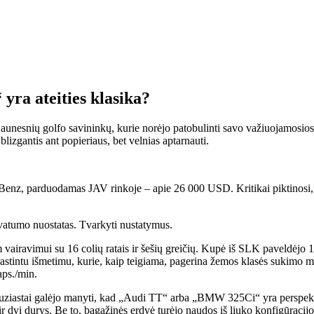
ra ateities klasika?
unesnių golfo savininkų, kurie norėjo patobulinti savo važiuojamosios 
lizgantis ant popieriaus, bet velnias aptarnauti.
nz, parduodamas JAV rinkoje – apie 26 000 USD. Kritikai piktinosi, 
privatumo nuostatas. Tvarkyti nustatymus.
 vairavimui su 16 colių ratais ir šešių greičių. Kupė iš SLK paveldėjo 19
prastintu išmetimu, kurie, kaip teigiama, pagerina žemos klasės sukim
aps./min.
ntuziastai galėjo manyti, kad „Audi TT“ arba „BMW 325Ci“ yra perspekty
dvi durys. Be to, bagažinės erdvė turėjo naudos iš liuko konfigūracijos: 