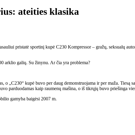
s: ateities klasika
sauliui pristatė sportinį kupė C230 Kompressor – gražų, seksualų auto
0 arklio galių. Su žinynu. Ar čia yra problema?
s, o „C230“ kupė buvo per daug demonstruojama ir per maža. Tiesą sakan
buvo parduodamas kaip raumenų mašina, o iš tikrųjų buvo priešinga vien
obilio gamyba baigėsi 2007 m.