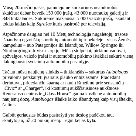
Mūsų
20-mečio įrašas
,
paminėjome kai kuriuos neapdorotus
skaičius: dabar beveik 159 000 įrašų, 43 000 nuotraukų galerijų ir
848 tinklalaidės. Sukūrėme mažiausiai 5 000 vaizdo įrašų, įskaitant
tokias laidas kaip
Sąrašas
kuris pasirodė per televiziją.
Atpažinome daugiau nei 10
Metų technologija
nugalėtojų, trasose
išbandytų egzotiškų sportinių automobilių ir bekelėje į visus Žemės
kampelius – nuo ​​Patagonijos iki Islandijos, Willow Springso iki
Niurburgringo. Ir visur tarp jų. Mūsų stulpeliai, pirkimo vadovai,
apžvalgos, vaizdo įrašai ir automobilių pirkimo ištekliai sukūrė vieną
įtakingiausių svetainių automobilių pasaulyje.
Tačiau mūsų naujienų slinktis – tinklaraštis – sukurtas
Autoblogas
privaloma perskaityti įvairaus plauko entuziastams. Pradedant
derintuvu, pridedančiu sparną ar nauju išmetimu prie senstančių
„Civic“ ar „Charger“, iki kostiumų aukščiausiuose aukštuose
Renesanso centras
ir „Glass House“ gauna kasdienę automobilių
naujienų dozę,
Autoblogas
išlaikė laiko išbandymą kaip visų išteklių
šaltinis.
Galbūt geriausias būdas pasirašyti yra tiesiog padėkoti tau,
skaitytojau, už 20 puikių metų. Tegul kelias kyla.