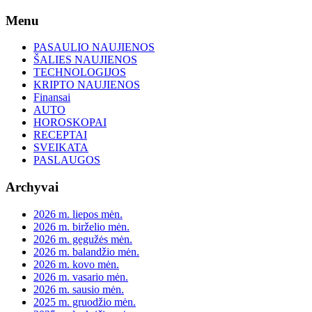
Skip
Menu
to
content
PASAULIO NAUJIENOS
ŠALIES NAUJIENOS
TECHNOLOGIJOS
KRIPTO NAUJIENOS
Finansai
AUTO
HOROSKOPAI
RECEPTAI
SVEIKATA
PASLAUGOS
Archyvai
2026 m. liepos mėn.
2026 m. birželio mėn.
2026 m. gegužės mėn.
2026 m. balandžio mėn.
2026 m. kovo mėn.
2026 m. vasario mėn.
2026 m. sausio mėn.
2025 m. gruodžio mėn.