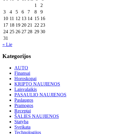
1
2
3
4
5
6
7
8
9
10
11
12
13
14
15
16
17
18
19
20
21
22
23
24
25
26
27
28
29
30
31
« Lie
Kategorijos
AUTO
Finansai
Horoskopai
KRIPTO NAUJIENOS
Laisvalaikis
PASAULIO NAUJIENOS
Paslaugos
Pramogos
Receptai
ŠALIES NAUJIENOS
Statyba
Sveikata
Technologijos