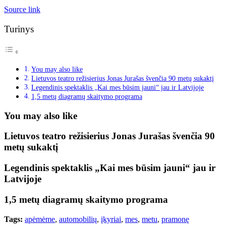
Source link
Turinys
You may also like
Lietuvos teatro režisierius Jonas Jurašas švenčia 90 metų sukaktį
Legendinis spektaklis „Kai mes būsim jauni“ jau ir Latvijoje
1,5 metų diagramų skaitymo programa
You may also like
Lietuvos teatro režisierius Jonas Jurašas švenčia 90
metų sukaktį
Legendinis spektaklis „Kai mes būsim jauni“ jau ir
Latvijoje
1,5 metų diagramų skaitymo programa
Tags:
apėmėme
,
automobilių
,
įkyriai
,
mes
,
metu
,
pramonę