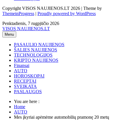
Copyright VISOS NAUJIENOS.LT 2026 | Theme by
ThemeinProgress
|
Proudly powered by WordPress
Penktadienis, 7 rugpjūčio 2026
VISOS NAUJIENOS.LT
Menu
PASAULIO NAUJIENOS
ŠALIES NAUJIENOS
TECHNOLOGIJOS
KRIPTO NAUJIENOS
Finansai
AUTO
HOROSKOPAI
RECEPTAI
SVEIKATA
PASLAUGOS
You are here :
Home
AUTO
Mes įkyriai apėmėme automobilių pramonę 20 metų