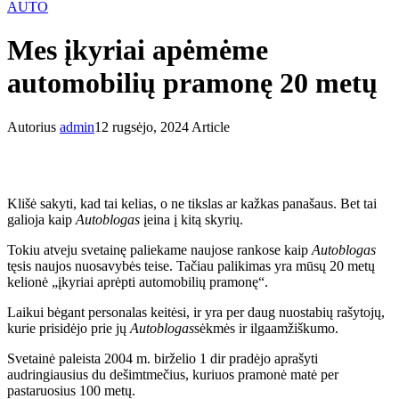
AUTO
Mes įkyriai apėmėme
automobilių pramonę 20 metų
Autorius
admin
12 rugsėjo, 2024
Article
Klišė sakyti, kad tai kelias, o ne tikslas ar kažkas panašaus. Bet tai
galioja kaip
Autoblogas
įeina į kitą skyrių.
Tokiu atveju svetainę paliekame naujose rankose kaip
Autoblogas
tęsis naujos nuosavybės teise. Tačiau palikimas yra mūsų 20 metų
kelionė „įkyriai aprėpti automobilių pramonę“.
Laikui bėgant personalas keitėsi, ir yra per daug nuostabių rašytojų,
kurie prisidėjo prie jų
Autoblogas
sėkmės ir ilgaamžiškumo.
Svetainė paleista
2004 m. birželio 1 d
ir pradėjo aprašyti
audringiausius du dešimtmečius, kuriuos pramonė matė per
pastaruosius 100 metų.