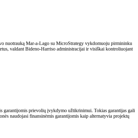
 savo nuotrauką Mar-a-Lago su MicroStrategy vykdomuoju pirmininku
etus, valdant Bideno-Harriso administracijai ir visiškai kontroliuojant
mis garantijomis prievolių įvykdymo užtikrinimui. Tokias garantijas gali
 įmonės naudojasi finansinėmis garantijomis kaip alternatyvia projektų