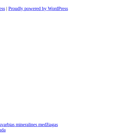
ess
|
Proudly powered by WordPress
 svarbias mineralines medžiagas
uda