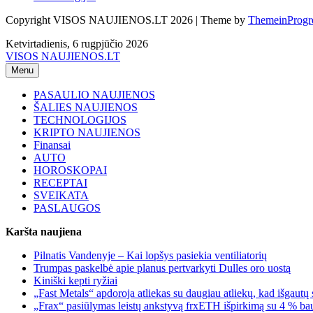
Copyright VISOS NAUJIENOS.LT 2026 | Theme by
ThemeinProgr
Ketvirtadienis, 6 rugpjūčio 2026
VISOS NAUJIENOS.LT
Menu
PASAULIO NAUJIENOS
ŠALIES NAUJIENOS
TECHNOLOGIJOS
KRIPTO NAUJIENOS
Finansai
AUTO
HOROSKOPAI
RECEPTAI
SVEIKATA
PASLAUGOS
Karšta naujiena
Pilnatis Vandenyje – Kai lopšys pasiekia ventiliatorių
Trumpas paskelbė apie planus pertvarkyti Dulles oro uostą
Kiniški kepti ryžiai
„Fast Metals“ apdoroja atliekas su daugiau atliekų, kad išgautų
„Frax“ pasiūlymas leistų ankstyvą frxETH išpirkimą su 4 % ba