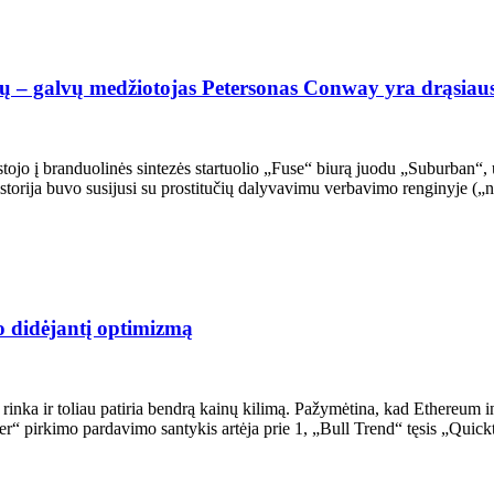
šų – galvų medžiotojas Petersonas Conway yra drąsiaus
jo į branduolinės sintezės startuolio „Fuse“ biurą juodu „Suburban“, u
 istorija buvo susijusi su prostitučių dalyvavimu verbavimo renginyje 
 didėjantį optimizmą
rinka ir toliau patiria bendrą kainų kilimą. Pažymėtina, kad Ethereum i
ker“ pirkimo pardavimo santykis artėja prie 1, „Bull Trend“ tęsis „Qui