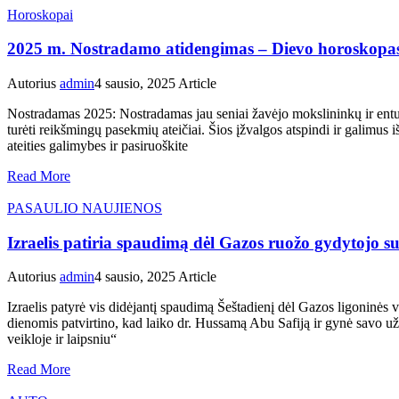
Horoskopai
2025 m. Nostradamo atidengimas – Dievo horoskopa
Autorius
admin
4 sausio, 2025
Article
Nostradamas 2025: Nostradamas jau seniai žavėjo mokslininkų ir entuzi
turėti reikšmingų pasekmių ateičiai. Šios įžvalgos atspindi ir galimus i
ateities galimybes ir pasiruoškite
Read More
PASAULIO NAUJIENOS
Izraelis patiria spaudimą dėl Gazos ruožo gydytojo 
Autorius
admin
4 sausio, 2025
Article
Izraelis patyrė vis didėjantį spaudimą Šeštadienį dėl Gazos ligoninės 
dienomis patvirtino, kad laiko dr. Hussamą Abu Safiją ir gynė savo 
veikloje ir laipsniu“
Read More