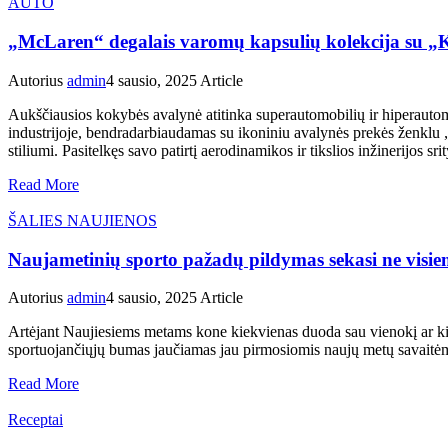
AUTO
„McLaren“ degalais varomų kapsulių kolekcija su „K
Autorius
admin
4 sausio, 2025
Article
Aukščiausios kokybės avalynė atitinka superautomobilių ir hiperautom
industrijoje, bendradarbiaudamas su ikoniniu avalynės prekės ženklu 
stiliumi. Pasitelkęs savo patirtį aerodinamikos ir tikslios inžinerijos s
Read More
ŠALIES NAUJIENOS
Naujametinių sporto pažadų pildymas sekasi ne visie
Autorius
admin
4 sausio, 2025
Article
Artėjant Naujiesiems metams kone kiekvienas duoda sau vienokį ar kitokį
sportuojančiųjų bumas jaučiamas jau pirmosiomis naujų metų savaitėmi
Read More
Receptai