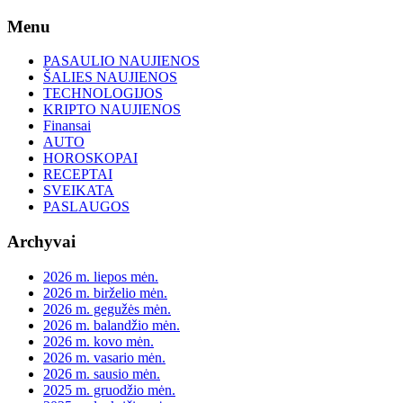
Skip
Menu
to
content
PASAULIO NAUJIENOS
ŠALIES NAUJIENOS
TECHNOLOGIJOS
KRIPTO NAUJIENOS
Finansai
AUTO
HOROSKOPAI
RECEPTAI
SVEIKATA
PASLAUGOS
Archyvai
2026 m. liepos mėn.
2026 m. birželio mėn.
2026 m. gegužės mėn.
2026 m. balandžio mėn.
2026 m. kovo mėn.
2026 m. vasario mėn.
2026 m. sausio mėn.
2025 m. gruodžio mėn.