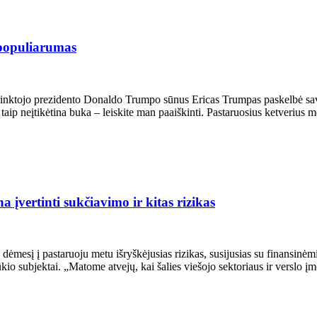
 populiarumas
 išrinktojo prezidento Donaldo Trumpo sūnus Ericas Trumpas paskelbė
taip neįtikėtina buka – leiskite man paaiškinti. Pastaruosius ketverius m
 įvertinti sukčiavimo ir kitas rizikas
ų dėmesį į pastaruoju metu išryškėjusias rizikas, susijusias su finansinė
mi ūkio subjektai. „Matome atvejų, kai šalies viešojo sektoriaus ir verslo