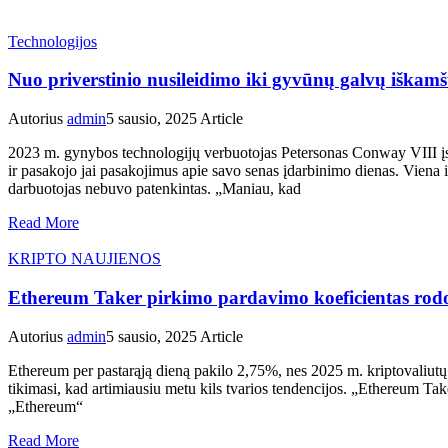
Technologijos
Nuo priverstinio nusileidimo iki gyvūnų galvų iškam
Autorius
admin
5 sausio, 2025
Article
2023 m. gynybos technologijų verbuotojas Petersonas Conway VIII įsto
ir pasakojo jai pasakojimus apie savo senas įdarbinimo dienas. Viena
darbuotojas nebuvo patenkintas. „Maniau, kad
Read More
KRIPTO NAUJIENOS
Ethereum Taker pirkimo pardavimo koeficientas rodo
Autorius
admin
5 sausio, 2025
Article
Ethereum per pastarąją dieną pakilo 2,75%, nes 2025 m. kriptovaliutų 
tikimasi, kad artimiausiu metu kils tvarios tendencijos. „Ethereum Ta
„Ethereum“
Read More