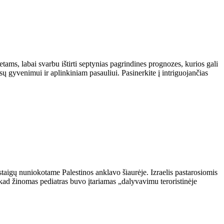
ms, labai svarbu ištirti septynias pagrindines prognozes, kurios gali
ūsų gyvenimui ir aplinkiniam pasauliui. Pasinerkite į intriguojančias
staigų nuniokotame Palestinos anklavo šiaurėje. Izraelis pastarosiomis
ad žinomas pediatras buvo įtariamas „dalyvavimu teroristinėje