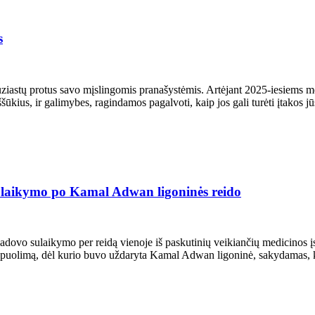
s
astų protus savo mįslingomis pranašystėmis. Artėjant 2025-iesiems meta
ššūkius, ir galimybes, ragindamos pagalvoti, kaip jos gali turėti įtakos j
sulaikymo po Kamal Adwan ligoninės reido
vadovo sulaikymo per reidą vienoje iš paskutinių veikiančių medicinos į
užpuolimą, dėl kurio buvo uždaryta Kamal Adwan ligoninė, sakydamas, k