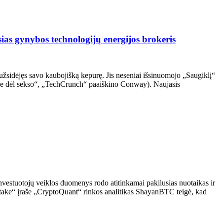
ias gynybos technologijų energijos brokeris
žsidėjęs savo kaubojišką kepurę. Jis neseniai išsinuomojo „Saugiklį“
(„ne dėl sekso“, „TechCrunch“ paaiškino Conway). Naujasis
nvestuotojų veiklos duomenys rodo atitinkamai pakilusias nuotaikas ir
cktake“ įraše „CryptoQuant“ rinkos analitikas ShayanBTC teigė, kad