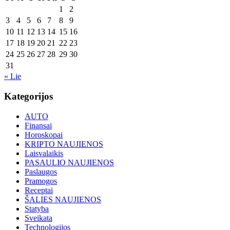
1
2
3
4
5
6
7
8
9
10
11
12
13
14
15
16
17
18
19
20
21
22
23
24
25
26
27
28
29
30
31
« Lie
Kategorijos
AUTO
Finansai
Horoskopai
KRIPTO NAUJIENOS
Laisvalaikis
PASAULIO NAUJIENOS
Paslaugos
Pramogos
Receptai
ŠALIES NAUJIENOS
Statyba
Sveikata
Technologijos