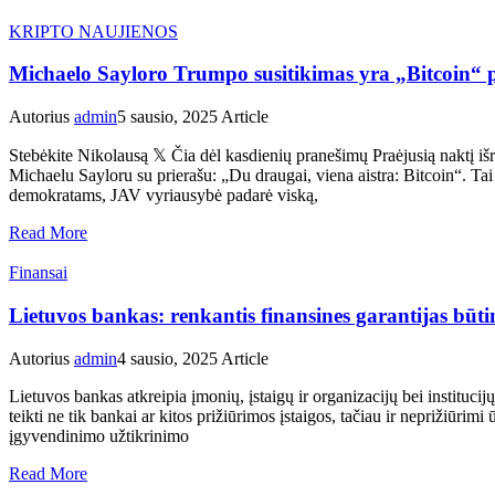
KRIPTO NAUJIENOS
Michaelo Sayloro Trumpo susitikimas yra „Bitcoin“
Autorius
admin
5 sausio, 2025
Article
Stebėkite Nikolausą 𝕏 Čia dėl kasdienių pranešimų Praėjusią naktį
Michaelu Sayloru su prierašu: „Du draugai, viena aistra: Bitcoin“. Tai 
demokratams, JAV vyriausybė padarė viską,
Read More
Finansai
Lietuvos bankas: renkantis finansines garantijas būtina
Autorius
admin
4 sausio, 2025
Article
Lietuvos bankas atkreipia įmonių, įstaigų ir organizacijų bei institucij
teikti ne tik bankai ar kitos prižiūrimos įstaigos, tačiau ir neprižiūri
įgyvendinimo užtikrinimo
Read More