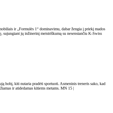
mobiliais ir „Formulės 1“ dominavimu, dabar žengia į priekį mados
, sujungiant jų inžinerinį meistriškumą su nesenstančiu K-Swiss
ą hobį, kiti nutaria pradėti sportuoti. Asmeninis treneris sako, kad
idžiamas ir atidedamas kitiems metams. MN 15 |