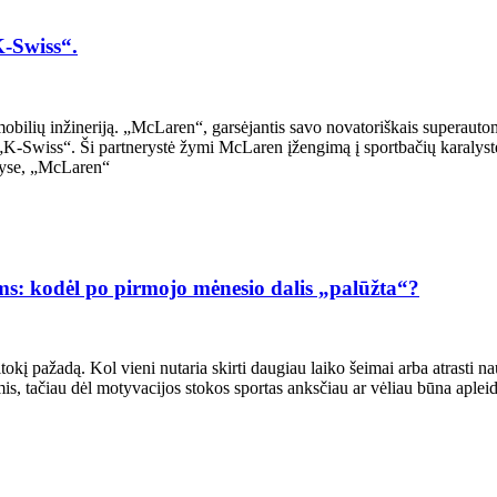
-Swiss“.
obilių inžineriją. „McLaren“, garsėjantis savo novatoriškais superauto
„K-Swiss“. Ši partnerystė žymi McLaren įžengimą į sportbačių karalystę
rityse, „McLaren“
ms: kodėl po pirmojo mėnesio dalis „palūžta“?
 pažadą. Kol vieni nutaria skirti daugiau laiko šeimai arba atrasti nauj
s, tačiau dėl motyvacijos stokos sportas anksčiau ar vėliau būna aple