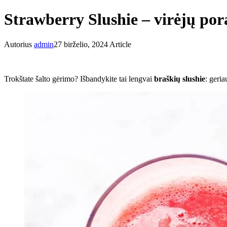
Strawberry Slushie – virėjų por
Autorius
admin
27 birželio, 2024
Article
Trokštate šalto gėrimo? Išbandykite tai lengvai
braškių slushie
: geria