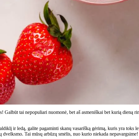
s! Galbūt tai nepopuliari nuomonė, bet aš asmeniškai bet kurią dieną ri
aldiklį ir ledą, galite pagaminti skanų vasarišką gėrimą, kuris yra toks 
sių dvelksmo. Tai mūsų arbūzų smėlis, nuo kurio niekada nepavargsime! I