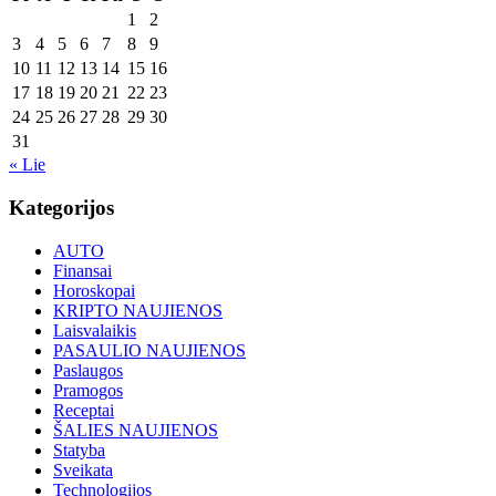
1
2
3
4
5
6
7
8
9
10
11
12
13
14
15
16
17
18
19
20
21
22
23
24
25
26
27
28
29
30
31
« Lie
Kategorijos
AUTO
Finansai
Horoskopai
KRIPTO NAUJIENOS
Laisvalaikis
PASAULIO NAUJIENOS
Paslaugos
Pramogos
Receptai
ŠALIES NAUJIENOS
Statyba
Sveikata
Technologijos