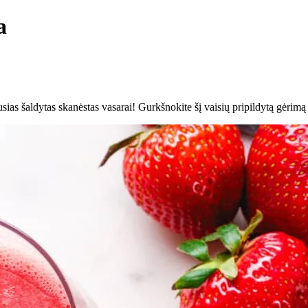
a
usias šaldytas skanėstas vasarai! Gurkšnokite šį vaisių pripildytą gėrimą