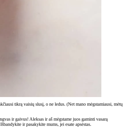
nkčiausi tikrą vaisių slusį, o ne ledus. (Net mano mėgstamiausi, mėtų
lengvas ir gaivus! Aleksas ir aš mėgstame juos gaminti vasarą
šbandykite ir pasakykite mums, jei esate apsėstas.