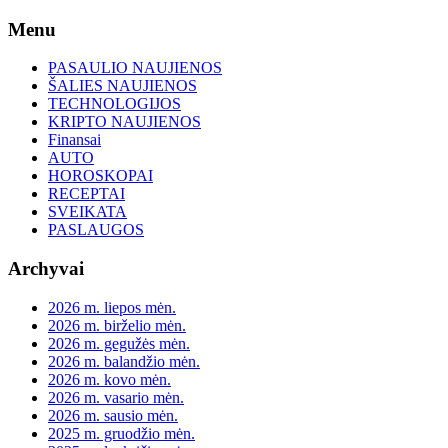
Skip
Menu
to
content
PASAULIO NAUJIENOS
ŠALIES NAUJIENOS
TECHNOLOGIJOS
KRIPTO NAUJIENOS
Finansai
AUTO
HOROSKOPAI
RECEPTAI
SVEIKATA
PASLAUGOS
Archyvai
2026 m. liepos mėn.
2026 m. birželio mėn.
2026 m. gegužės mėn.
2026 m. balandžio mėn.
2026 m. kovo mėn.
2026 m. vasario mėn.
2026 m. sausio mėn.
2025 m. gruodžio mėn.