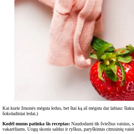
Kai kurie žmonės mėgsta ledus, bet štai ką aš mėgstu dar labiau: šlaku
šokoladiniai ledai.)
Kodėl mums patinka šis receptas:
Naudodami tik šviežius vaisius, s
vakarėliams. Uogų skonis saldus ir ryškus, paryškintas citrusinių vai