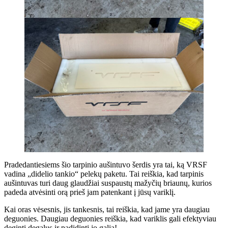
Pradedantiesiems šio tarpinio aušintuvo šerdis yra tai, ką VRSF
vadina „didelio tankio“ pelekų paketu. Tai reiškia, kad tarpinis
aušintuvas turi daug glaudžiai suspaustų mažyčių briaunų, kurios
padeda atvėsinti orą prieš jam patenkant į jūsų variklį.
Kai oras vėsesnis, jis tankesnis, tai reiškia, kad jame yra daugiau
deguonies. Daugiau deguonies reiškia, kad variklis gali efektyviau
deginti degalus ir padidinti jo galią!