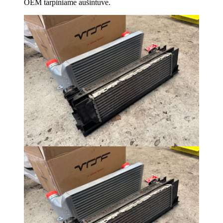
OEM tarpiniame aušintuve.