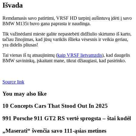
Išvada
Remdamasis savo patirtimi, VRSF HD tarpinį aušintuvą įdėti į savo
BMW M135i buvo gana paprasta ir naudinga.
Tik važinėdami mieste galite nepastebėti didžiulio skirtumo iš karto,
tačiau žinojimas, kad jūsų variklis išlieka vėsesnis ir veikia geriau,
yra didelis pliusas!
Tai vienas iš tų atnaujinimų (
kaip VRSF lietvamzdis
), kad daugelis
BMW savininkų, įskaitant mane, tikrai džiaugiasi, kad pasirinko.
Source link
You may also like
10 Concepts Cars That Stood Out In 2025
991 Porsche 911 GT2 RS vertė sprogsta – štai kodėl
„Maserati“ švenčia savo 111-ąsias metines