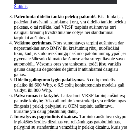
Šaltinis
Patentuota didelio tankio pelekų pakuotė.
Kita funkcija,
padedanti atvėsinti įsiurbiamąjį orą, yra didelio tankio pelekų
paketas, o tai reiškia, kad VRSF tarpinis aušintuvas turi
daugiau briaunų kvadratiniame colyje nei standartiniai
tarpiniai aušintuvai.
Veikimo gerinimas.
Nors sumontavęs tarpinį aušintuvą dar
nepertraukiau savo BMW iki kraštutinių ribų, nuoširdžiai
tikiu, kad jis siūlo reikšmingų našumo patobulinimų, ypač jei
gyvenate šiltesnio klimato kraštuose arba sureguliavote savo
automobilį. Vėsesnis oras yra tankesnis, todėl jūsų variklis
gauna daugiau deguonies degimui ir atitinkamai daugiau
galios.
Didelio galingumo lygio palaikymas.
5 colių modelis
palaiko iki 600 Whp, o 6,5 colių konkurencinis modelis gali
valdyti iki 800 Whp.
Patvarumas ir kokybė.
Laikydami VRSF tarpinį aušintuvą
pajusite kokybę. Viso aliuminio konstrukcija yra reikšmingas
žingsnis į priekį, palyginti su OEM tarpiniu aušintuvu,
kuriame yra daug plastikinių dalių.
Inovatyvus pagrindinis dizainas.
Tarpinio aušintuvo strypo
ir plokštės šerdies dizainas yra reikšmingas patobulinimas,
palyginti su standartiniu vamzdžių ir pelekų dizainu, kuris yra