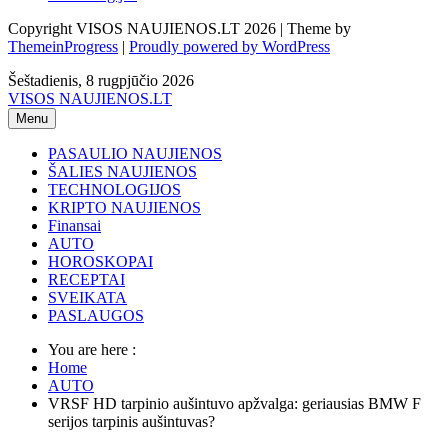
Copyright VISOS NAUJIENOS.LT 2026 | Theme by
ThemeinProgress
|
Proudly powered by WordPress
Šeštadienis, 8 rugpjūčio 2026
VISOS NAUJIENOS.LT
Menu
PASAULIO NAUJIENOS
ŠALIES NAUJIENOS
TECHNOLOGIJOS
KRIPTO NAUJIENOS
Finansai
AUTO
HOROSKOPAI
RECEPTAI
SVEIKATA
PASLAUGOS
You are here :
Home
AUTO
VRSF HD tarpinio aušintuvo apžvalga: geriausias BMW F
serijos tarpinis aušintuvas?