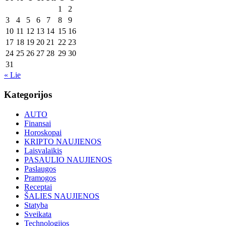
1
2
3
4
5
6
7
8
9
10
11
12
13
14
15
16
17
18
19
20
21
22
23
24
25
26
27
28
29
30
31
« Lie
Kategorijos
AUTO
Finansai
Horoskopai
KRIPTO NAUJIENOS
Laisvalaikis
PASAULIO NAUJIENOS
Paslaugos
Pramogos
Receptai
ŠALIES NAUJIENOS
Statyba
Sveikata
Technologijos