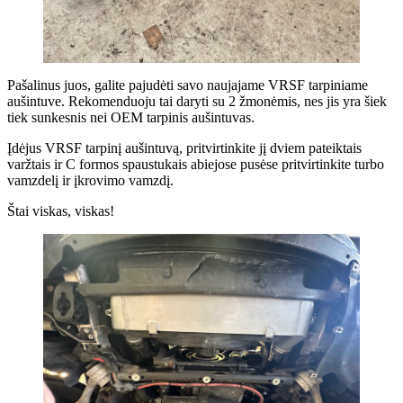
Pašalinus juos, galite pajudėti savo naujajame VRSF tarpiniame
aušintuve. Rekomenduoju tai daryti su 2 žmonėmis, nes jis yra šiek
tiek sunkesnis nei OEM tarpinis aušintuvas.
Įdėjus VRSF tarpinį aušintuvą, pritvirtinkite jį dviem pateiktais
varžtais ir C formos spaustukais abiejose pusėse pritvirtinkite turbo
vamzdelį ir įkrovimo vamzdį.
Štai viskas, viskas!