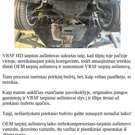
VRSF HD tarpinis aušintuvas sukurtas taip, kad tilptų toje pačioje
vietoje, nereikalaujant jokių koregavimo, todėl atnaujinimas tereikia
išimti OEM tarpinį aušintuvą ir sumontuoti VRSF tarpinį aušintuvą.
Šiam procesui nuėmiau priekinį buferį, bet, kaip vėliau paaiškėjo, to
nereikia.
Kaip matote aukščiau esančiame paveikslėlyje, originalios įrangos
gamintojų ir VRSF tarpiniai aušintuvai slys į ir išlips tiesiai už
priekinio buferio apačios.
Taigi, neišardydami priekinio buferio galite sutaupyti nemažai laiko!
OEM tarpinį aušintuvą laiko turbokompresoriaus-tarpinio aušintuvo
vamzdis, įkrovimo vamzdis, du varžtai ir plastikiniai spaustukai iš
abiejų pusių.