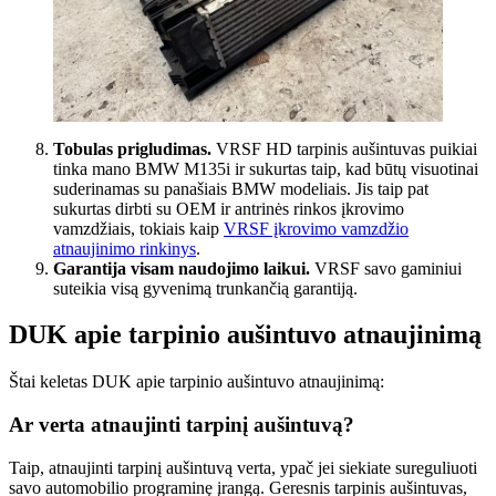
Tobulas prigludimas.
VRSF HD tarpinis aušintuvas puikiai
tinka mano BMW M135i ir sukurtas taip, kad būtų visuotinai
suderinamas su panašiais BMW modeliais. Jis taip pat
sukurtas dirbti su OEM ir antrinės rinkos įkrovimo
vamzdžiais, tokiais kaip
VRSF įkrovimo vamzdžio
atnaujinimo rinkinys
.
Garantija visam naudojimo laikui.
VRSF savo gaminiui
suteikia visą gyvenimą trunkančią garantiją.
DUK apie tarpinio aušintuvo atnaujinimą
Štai keletas DUK apie tarpinio aušintuvo atnaujinimą:
Ar verta atnaujinti tarpinį aušintuvą?
Taip, atnaujinti tarpinį aušintuvą verta, ypač jei siekiate sureguliuoti
savo automobilio programinę įrangą. Geresnis tarpinis aušintuvas,