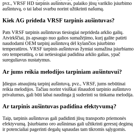
pvz., VRSF HD tarpinis aušintuvas, palaiko jūsų variklio įsiurbimo
aušintuvą, o tai labai svarbu norint užtikrinti našumą.
Kiek AG prideda VRSF tarpinis aušintuvas?
Pats VRSF tarpinis aušintuvas tiesiogiai neprideda arklio galių.
Atvirkščiai, jis apsaugo nuo galios sumažėjimo, kurį galite patirti
naudodami OEM tarpinį aušintuvą dėl kylančios įsiurbimo
temperatūros. VRSF tarpinis aušintuvas žymiai sumažina įsiurbiamo
oro temperatūrą, o tai netiesiogiai padidina arklio galias, ypač
sureguliavus nustatymus.
Ar jums reikia melodijos tarpiniam aušintuvui?
Įdiegus atnaujintą tarpinį aušintuvą, pvz., VRSF, jums nebūtinai
reikia melodijos. Tačiau norint visiškai išnaudoti tarpinio aušintuvo
privalumus, gali būti labai naudinga jį suderinti su tinkama melodija.
Ar tarpinis aušintuvas padidina efektyvumą?
Taip, tarpinis aušintuvas gali padidinti jūsų transporto priemonės
efektyvumą. Įsiurbiamo oro aušinimas gali užtikrinti geresnį degimą
ir potencialiai pagerinti degalų sąnaudas tam tikromis sąlygomis.