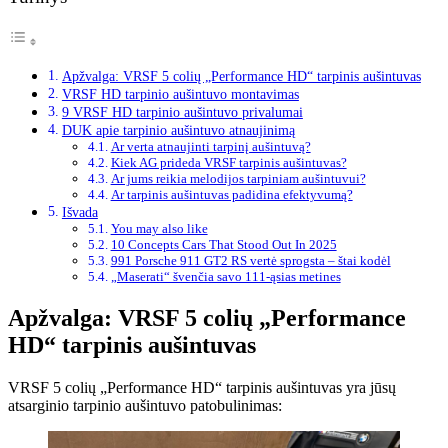
Apžvalga: VRSF 5 colių „Performance HD“ tarpinis aušintuvas
VRSF HD tarpinio aušintuvo montavimas
9 VRSF HD tarpinio aušintuvo privalumai
DUK apie tarpinio aušintuvo atnaujinimą
Ar verta atnaujinti tarpinį aušintuvą?
Kiek AG prideda VRSF tarpinis aušintuvas?
Ar jums reikia melodijos tarpiniam aušintuvui?
Ar tarpinis aušintuvas padidina efektyvumą?
Išvada
You may also like
10 Concepts Cars That Stood Out In 2025
991 Porsche 911 GT2 RS vertė sprogsta – štai kodėl
„Maserati“ švenčia savo 111-ąsias metines
Apžvalga: VRSF 5 colių „Performance
HD“ tarpinis aušintuvas
VRSF 5 colių „Performance HD“ tarpinis aušintuvas yra jūsų
atsarginio tarpinio aušintuvo patobulinimas: