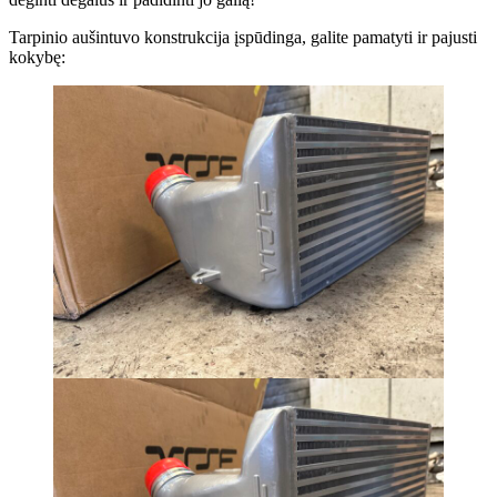
Tarpinio aušintuvo konstrukcija įspūdinga, galite pamatyti ir pajusti
kokybę: