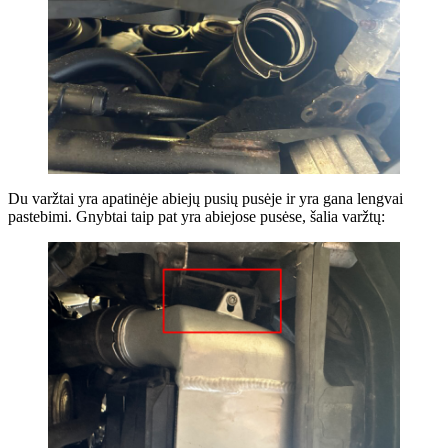
Du varžtai yra apatinėje abiejų pusių pusėje ir yra gana lengvai
pastebimi. Gnybtai taip pat yra abiejose pusėse, šalia varžtų: