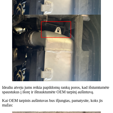
Idealiu atveju jums reikia papildomų rankų poros, kad išstumtumėte
spaustukus į išorę ir ištrauktumėte OEM tarpinį aušintuvą.
Kai OEM tarpinis aušintuvas bus išjungtas, pamatysite, koks jis
mažas: