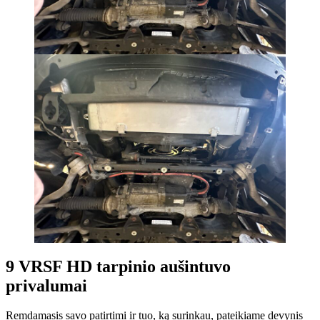
9 VRSF HD tarpinio aušintuvo
privalumai
Remdamasis savo patirtimi ir tuo, ką surinkau, pateikiame devynis