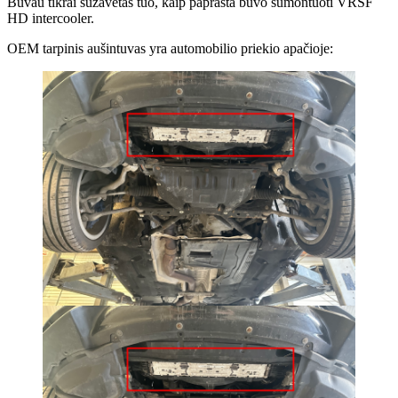
Buvau tikrai sužavėtas tuo, kaip paprasta buvo sumontuoti VRSF
HD intercooler.
OEM tarpinis aušintuvas yra automobilio priekio apačioje: