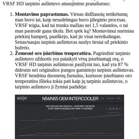
VRSF HD tarpinio aušintuvo atnaujinimo pranašumus:
Montavimo paprastumas.
Vienas didžiausių netikėtumų
man buvo tai, kaip nesudėtingas buvo įdiegimo procesas.
VRSF teigia, kad tai trunka mažiau nei 1,5 valandos, o tai
man pasirodė gana tikslu. Bet spėk ką? Montavimui nuėmiau
priekinį bamperį, paaiškėjo, kad jis visai nereikalingas.
Senas/naujas tarpinis aušintuvas nuslys tiesiai už priekinio
buferio.
Žemesnė oro įsiurbimo temperatūra.
Pagrindinė tarpinio
aušintuvo užduotis yra palaikyti vėsų įsiurbiamąjį orą, o
VRSF HD tarpinis aušintuvas pasižymi tuo, kad yra 87 %
didesnis nei originalios įrangos gamintojo tarpinis aušintuvas.
VRSF bendrina duomenų žurnalus, kuriuose įsiurbiamo oro
temperatūra išlieka tokia pati kaip jų tarpinis aušintuvas, o
tarpinio aušintuvo ji žymiai padidėja: