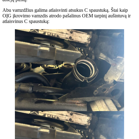
Abu vamzdžius galima atlaisvinti atsukus C spaustuką. Štai kaip
OĮG įkrovimo vamzdis atrodo pašalinus OEM tarpinį aušintuvą ir
atlaisvinus C spaustuką: