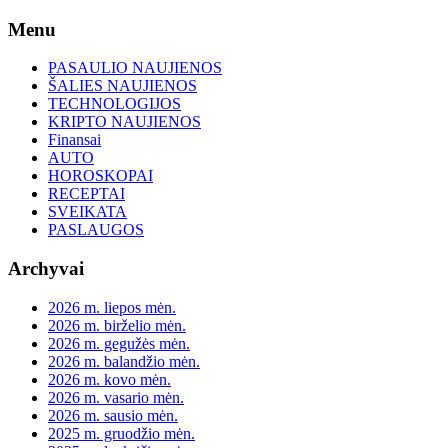
Skip
Menu
to
content
PASAULIO NAUJIENOS
ŠALIES NAUJIENOS
TECHNOLOGIJOS
KRIPTO NAUJIENOS
Finansai
AUTO
HOROSKOPAI
RECEPTAI
SVEIKATA
PASLAUGOS
Archyvai
2026 m. liepos mėn.
2026 m. birželio mėn.
2026 m. gegužės mėn.
2026 m. balandžio mėn.
2026 m. kovo mėn.
2026 m. vasario mėn.
2026 m. sausio mėn.
2025 m. gruodžio mėn.