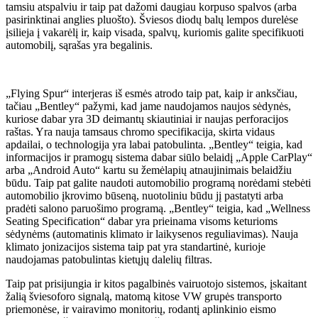
tamsiu atspalviu ir taip pat dažomi daugiau korpuso spalvos (arba
pasirinktinai anglies pluošto). Šviesos diodų balų lempos durelėse
įsilieja į vakarėlį ir, kaip visada, spalvų, kuriomis galite specifikuoti
automobilį, sąrašas yra begalinis.
„Flying Spur“ interjeras iš esmės atrodo taip pat, kaip ir anksčiau,
tačiau „Bentley“ pažymi, kad jame naudojamos naujos sėdynės,
kuriose dabar yra 3D deimantų skiautiniai ir naujas perforacijos
raštas. Yra nauja tamsaus chromo specifikacija, skirta vidaus
apdailai, o technologija yra labai patobulinta. „Bentley“ teigia, kad
informacijos ir pramogų sistema dabar siūlo belaidį „Apple CarPlay“
arba „Android Auto“ kartu su žemėlapių atnaujinimais belaidžiu
būdu. Taip pat galite naudoti automobilio programą norėdami stebėti
automobilio įkrovimo būseną, nuotoliniu būdu jį pastatyti arba
pradėti salono paruošimo programą. „Bentley“ teigia, kad „Wellness
Seating Specification“ dabar yra prieinama visoms keturioms
sėdynėms (automatinis klimato ir laikysenos reguliavimas). Nauja
klimato jonizacijos sistema taip pat yra standartinė, kurioje
naudojamas patobulintas kietųjų dalelių filtras.
Taip pat prisijungia ir kitos pagalbinės vairuotojo sistemos, įskaitant
žalią šviesoforo signalą, matomą kitose VW grupės transporto
priemonėse, ir vairavimo monitorių, rodantį aplinkinio eismo