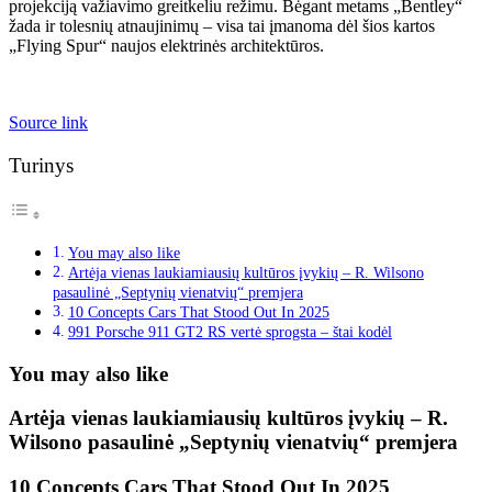
projekciją važiavimo greitkeliu režimu. Bėgant metams „Bentley“
žada ir tolesnių atnaujinimų – visa tai įmanoma dėl šios kartos
„Flying Spur“ naujos elektrinės architektūros.
Source link
Turinys
You may also like
Artėja vienas laukiamiausių kultūros įvykių – R. Wilsono
pasaulinė „Septynių vienatvių“ premjera
10 Concepts Cars That Stood Out In 2025
991 Porsche 911 GT2 RS vertė sprogsta – štai kodėl
You may also like
Artėja vienas laukiamiausių kultūros įvykių – R.
Wilsono pasaulinė „Septynių vienatvių“ premjera
10 Concepts Cars That Stood Out In 2025