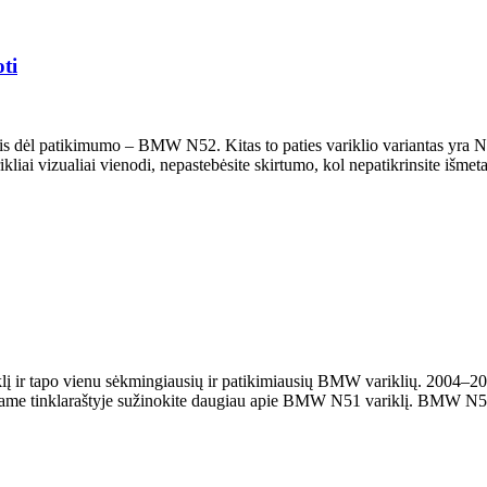
ti
s dėl patikimumo – BMW N52. Kitas to paties variklio variantas yra N
i vizualiai vienodi, nepastebėsite skirtumo, kol nepatikrinsite išmetamų
ariklį ir tapo vienu sėkmingiausių ir patikimiausių BMW variklių. 2004
, šiame tinklaraštyje sužinokite daugiau apie BMW N51 variklį. BMW N5