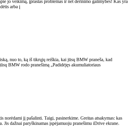
pie jo veikimą, įprastas problemas ir net derinimo galimybes! Kas yra
ėtis arba į
iską, nuo to, ką iš tikrųjų reiškia, kai jūsų BMW praneša, kad
kodėl jūsų BMW rodo pranešimą „Padidėjęs akumuliatoriaus
s norėdami jį pašalinti. Taigi, pasinerkime. Greitas atsakymas: kas
. Jis dažnai paryškinamas įspėjamuoju pranešimu iDrive ekrane.