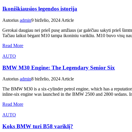
Ikoniškiausios legendos istorija
Autorius
admin
9 birželio, 2024
Article
Gerokai daugiau nei prieš pusę amžiaus (ar galėčiau sakyti prieš šimtm
Tačiau laikui bėgant M10 tampa ikoniniu varikliu. M10 buvo visų na
Read More
AUTO
BMW M30 Engine: The Legendary Senior Six
Autorius
admin
8 birželio, 2024
Article
The BMW M30 is a six-cylinder petrol engine, which has a reputati
inline-six engine was launched in the BMW 2500 and 2800 sedans. Initi
Read More
AUTO
Koks BMW turi B58 variklį?