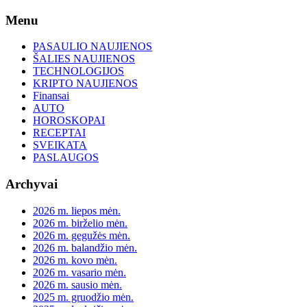
Skip
Menu
to
content
PASAULIO NAUJIENOS
ŠALIES NAUJIENOS
TECHNOLOGIJOS
KRIPTO NAUJIENOS
Finansai
AUTO
HOROSKOPAI
RECEPTAI
SVEIKATA
PASLAUGOS
Archyvai
2026 m. liepos mėn.
2026 m. birželio mėn.
2026 m. gegužės mėn.
2026 m. balandžio mėn.
2026 m. kovo mėn.
2026 m. vasario mėn.
2026 m. sausio mėn.
2025 m. gruodžio mėn.