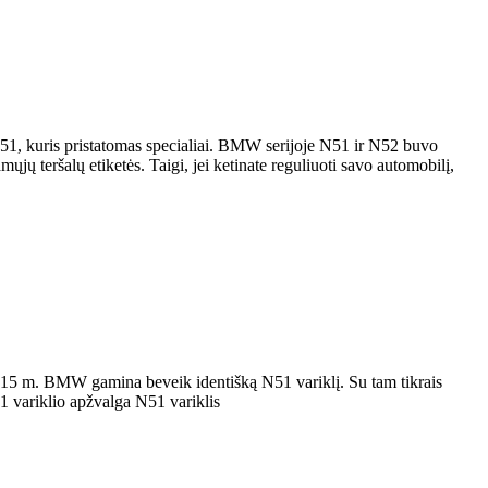
51, kuris pristatomas specialiai. BMW serijoje N51 ir N52 buvo
jų teršalų etiketės. Taigi, jei ketinate reguliuoti savo automobilį,
–2015 m. BMW gamina beveik identišką N51 variklį. Su tam tikrais
1 variklio apžvalga N51 variklis