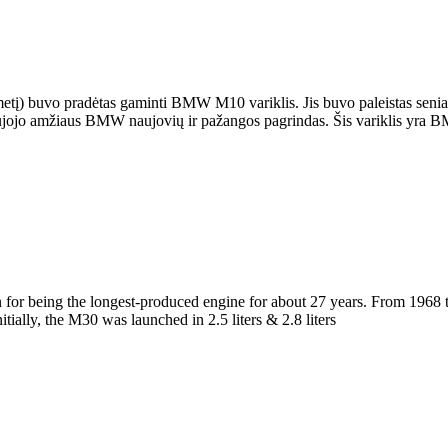
etį) buvo pradėtas gaminti BMW M10 variklis. Jis buvo paleistas seniai,
ujojo amžiaus BMW naujovių ir pažangos pagrindas. Šis variklis yra 
on for being the longest-produced engine for about 27 years. From 1
ally, the M30 was launched in 2.5 liters & 2.8 liters