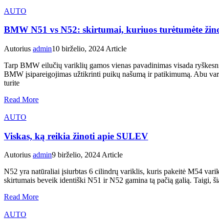
AUTO
BMW N51 vs N52: skirtumai, kuriuos turėtumėte žino
Autorius
admin
10 birželio, 2024
Article
Tarp BMW eilučių variklių gamos vienas pavadinimas visada ryškesni
BMW įsipareigojimas užtikrinti puikų našumą ir patikimumą. Abu variklia
turite
Read More
AUTO
Viskas, ką reikia žinoti apie SULEV
Autorius
admin
9 birželio, 2024
Article
N52 yra natūraliai įsiurbtas 6 cilindrų variklis, kuris pakeitė M54 v
skirtumais beveik identiški N51 ir N52 gamina tą pačią galią. Taigi
Read More
AUTO