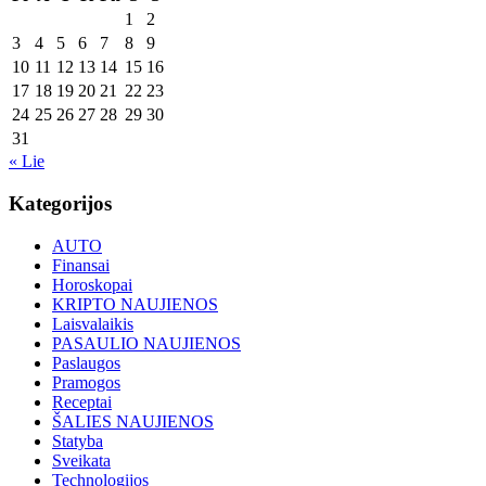
1
2
3
4
5
6
7
8
9
10
11
12
13
14
15
16
17
18
19
20
21
22
23
24
25
26
27
28
29
30
31
« Lie
Kategorijos
AUTO
Finansai
Horoskopai
KRIPTO NAUJIENOS
Laisvalaikis
PASAULIO NAUJIENOS
Paslaugos
Pramogos
Receptai
ŠALIES NAUJIENOS
Statyba
Sveikata
Technologijos