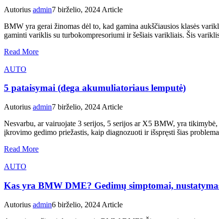
Autorius
admin
7 birželio, 2024
Article
BMW yra gerai žinomas dėl to, kad gamina aukščiausios klasės varikli
gaminti variklis su turbokompresoriumi ir šešiais varikliais. Šis varikl
Read More
AUTO
5 pataisymai (dega akumuliatoriaus lemputė)
Autorius
admin
7 birželio, 2024
Article
Nesvarbu, ar vairuojate 3 serijos, 5 serijos ar X5 BMW, yra tikimybė,
įkrovimo gedimo priežastis, kaip diagnozuoti ir išspręsti šias probl
Read More
AUTO
Kas yra BMW DME? Gedimų simptomai, nustatymas iš
Autorius
admin
6 birželio, 2024
Article