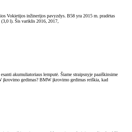
ios Vokietijos inžinerijos pavyzdys. B58 yra 2015 m. pradėtas
(3,0 l). Šis variklis 2016, 2017,
e esanti akumuliatoriaus lemputė. Šiame straipsnyje paaiškinsime
ra BMW įkrovimo gedimas? BMW įkrovimo gedimas reiškia, kad