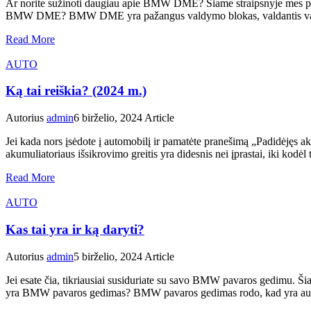
Ar norite sužinoti daugiau apie BMW DME? Šiame straipsnyje mes pasine
BMW DME? BMW DME yra pažangus valdymo blokas, valdantis variklio
Read More
AUTO
Ką tai reiškia? (2024 m.)
Autorius
admin
6 birželio, 2024
Article
Jei kada nors įsėdote į automobilį ir pamatėte pranešimą „Padidėjęs ak
akumuliatoriaus išsikrovimo greitis yra didesnis nei įprastai, iki kod
Read More
AUTO
Kas tai yra ir ką daryti?
Autorius
admin
5 birželio, 2024
Article
Jei esate čia, tikriausiai susiduriate su savo BMW pavaros gedimu. Šia
yra BMW pavaros gedimas? BMW pavaros gedimas rodo, kad yra automob