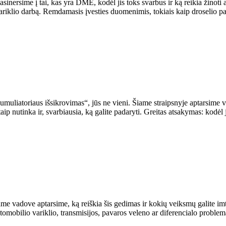
rsime į tai, kas yra DME, kodėl jis toks svarbus ir ką reikia žinoti a
 darbą. Remdamasis įvesties duomenimis, tokiais kaip droselio pad
umuliatoriaus išsikrovimas“, jūs ne vieni. Šiame straipsnyje aptarsime v
ėl taip nutinka ir, svarbiausia, ką galite padaryti. Greitas atsakymas: 
me vadove aptarsime, ką reiškia šis gedimas ir kokių veiksmų galite imti
ilio variklio, transmisijos, pavaros veleno ar diferencialo problema