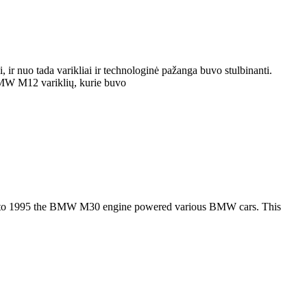
 ir nuo tada varikliai ir technologinė pažanga buvo stulbinanti.
BMW M12 variklių, kurie buvo
968 to 1995 the BMW M30 engine powered various BMW cars. This