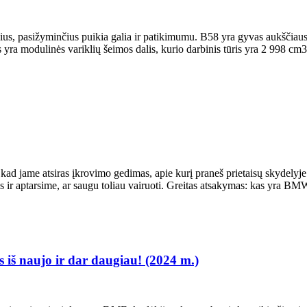
us, pasižyminčius puikia galia ir patikimumu. B58 yra gyvas aukščiaus
is yra modulinės variklių šeimos dalis, kurio darbinis tūris yra 2 998 cm3 
 kad jame atsiras įkrovimo gedimas, apie kurį praneš prietaisų skydelyj
emas ir aptarsime, ar saugu toliau vairuoti. Greitas atsakymas: kas y
 naujo ir dar daugiau! (2024 m.)