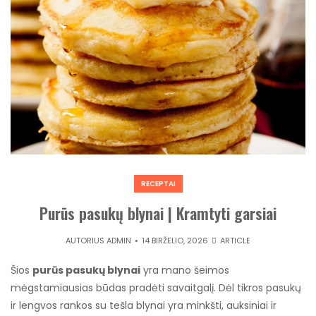
RECEPTAI
Purūs pasukų blynai | Kramtyti garsiai
AUTORIUS
ADMIN
14 BIRŽELIO, 2026
ARTICLE
Šios
purūs pasukų blynai
yra mano šeimos
mėgstamiausias būdas pradėti savaitgalį. Dėl tikros pasukų
ir lengvos rankos su tešla blynai yra minkšti, auksiniai ir