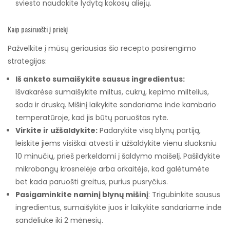
sviesto naudokite lydytą kokosų aliejų.
Kaip pasiruošti į priekį
Pažvelkite į mūsų geriausias šio recepto pasirengimo
strategijas:
Iš anksto sumaišykite sausus ingredientus:
Išvakarėse sumaišykite miltus, cukrų, kepimo miltelius,
soda ir druską. Mišinį laikykite sandariame inde kambario
temperatūroje, kad jis būtų paruoštas ryte.
Virkite ir užšaldykite:
Padarykite visą blynų partiją,
leiskite jiems visiškai atvėsti ir užšaldykite vienu sluoksniu
10 minučių, prieš perkeldami į šaldymo maišelį. Pašildykite
mikrobangų krosnelėje arba orkaitėje, kad galėtumėte
bet kada paruošti greitus, purius pusryčius.
Pasigaminkite naminį blynų mišinį
: Trigubinkite sausus
ingredientus, sumaišykite juos ir laikykite sandariame inde
sandėliuke iki 2 mėnesių.