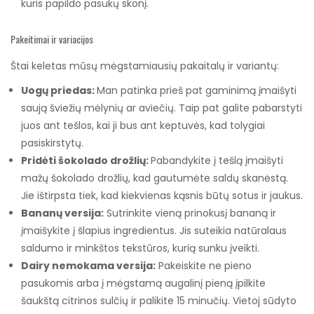
kuris papildo pasukų skonį.
Pakeitimai ir variacijos
Štai keletas mūsų mėgstamiausių pakaitalų ir variantų:
Uogų priedas:
Man patinka prieš pat gaminimą įmaišyti
saują šviežių mėlynių ar aviečių. Taip pat galite pabarstyti
juos ant tešlos, kai ji bus ant keptuvės, kad tolygiai
pasiskirstytų.
Pridėti šokolado drožlių:
Pabandykite į tešlą įmaišyti
mažų šokolado drožlių, kad gautumėte saldų skanėstą.
Jie ištirpsta tiek, kad kiekvienas kąsnis būtų sotus ir jaukus.
Bananų versija:
Sutrinkite vieną prinokusį bananą ir
įmaišykite į šlapius ingredientus. Jis suteikia natūralaus
saldumo ir minkštos tekstūros, kurią sunku įveikti.
Dairy nemokama versija:
Pakeiskite ne pieno
pasukomis arba į mėgstamą augalinį pieną įpilkite
šaukštą citrinos sulčių ir palikite 15 minučių. Vietoj sūdyto