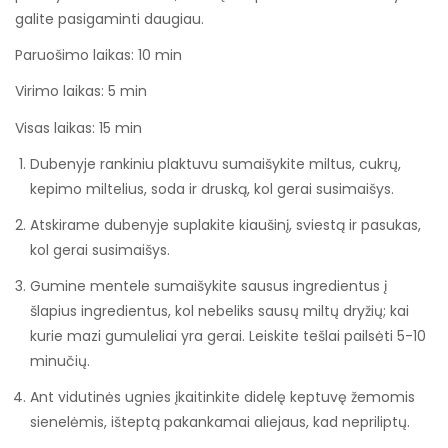
galite pasigaminti daugiau.
minučių
Paruošimo laikas:
10
min
minučių
Virimo laikas:
5
min
minučių
Visas laikas:
15
min
Dubenyje rankiniu plaktuvu sumaišykite miltus, cukrų,
kepimo miltelius, soda ir druską, kol gerai susimaišys.
Atskirame dubenyje suplakite kiaušinį, sviestą ir pasukas,
kol gerai susimaišys.
Gumine mentele sumaišykite sausus ingredientus į
šlapius ingredientus, kol nebeliks sausų miltų dryžių; kai
kurie mazi gumuleliai yra gerai. Leiskite tešlai pailsėti 5-10
minučių.
Ant vidutinės ugnies įkaitinkite didelę keptuvę žemomis
sienelėmis, išteptą pakankamai aliejaus, kad nepriliptų.