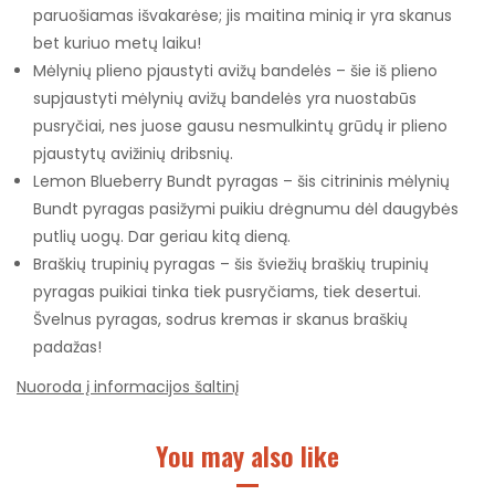
paruošiamas išvakarėse; jis maitina minią ir yra skanus
bet kuriuo metų laiku!
Mėlynių plieno pjaustyti avižų bandelės – šie iš plieno
supjaustyti mėlynių avižų bandelės yra nuostabūs
pusryčiai, nes juose gausu nesmulkintų grūdų ir plieno
pjaustytų avižinių dribsnių.
Lemon Blueberry Bundt pyragas – šis citrininis mėlynių
Bundt pyragas pasižymi puikiu drėgnumu dėl daugybės
putlių uogų. Dar geriau kitą dieną.
Braškių trupinių pyragas – šis šviežių braškių trupinių
pyragas puikiai tinka tiek pusryčiams, tiek desertui.
Švelnus pyragas, sodrus kremas ir skanus braškių
padažas!
Nuoroda į informacijos šaltinį
You may also like