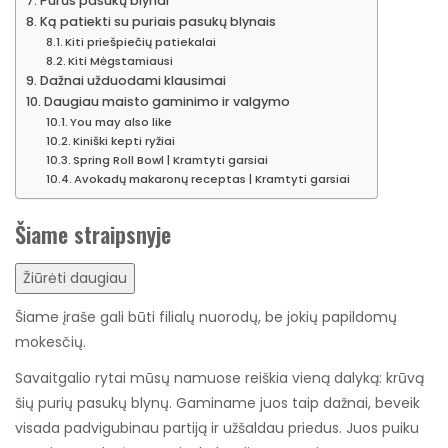
Purūs pasukų blynai
Ką patiekti su puriais pasukų blynais
Kiti priešpiečių patiekalai
Kiti Mėgstamiausi
Dažnai užduodami klausimai
Daugiau maisto gaminimo ir valgymo
You may also like
Kiniški kepti ryžiai
Spring Roll Bowl | Kramtyti garsiai
Avokadų makaronų receptas | Kramtyti garsiai
Šiame straipsnyje
Žiūrėti daugiau
Šiame įraše gali būti filialų nuorodų, be jokių papildomų
mokesčių.
Savaitgalio rytai mūsų namuose reiškia vieną dalyką: krūvą
šių purių pasukų blynų. Gaminame juos taip dažnai, beveik
visada padvigubinau partiją ir užšaldau priedus. Juos puiku