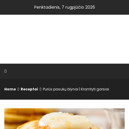
Skip
Penktadienis, 7 rugpjūčio 2026
to
content
VISOS NAUJIENOS.LT
Home
Receptai
Purūs pasukų blynai | Kramtyti garsiai