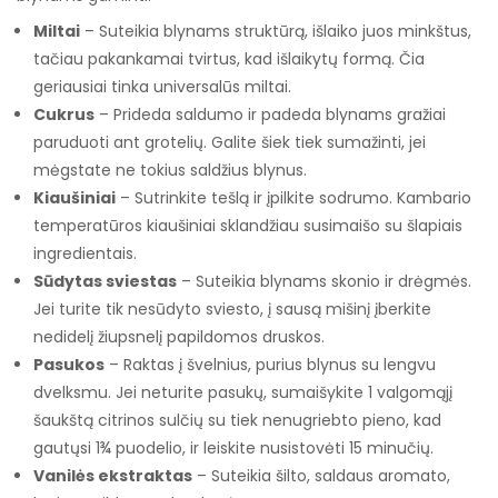
Miltai
– Suteikia blynams struktūrą, išlaiko juos minkštus,
tačiau pakankamai tvirtus, kad išlaikytų formą. Čia
geriausiai tinka universalūs miltai.
Cukrus
– Prideda saldumo ir padeda blynams gražiai
paruduoti ant grotelių. Galite šiek tiek sumažinti, jei
mėgstate ne tokius saldžius blynus.
Kiaušiniai
– Sutrinkite tešlą ir įpilkite sodrumo. Kambario
temperatūros kiaušiniai sklandžiau susimaišo su šlapiais
ingredientais.
Sūdytas sviestas
– Suteikia blynams skonio ir drėgmės.
Jei turite tik nesūdyto sviesto, į sausą mišinį įberkite
nedidelį žiupsnelį papildomos druskos.
Pasukos
– Raktas į švelnius, purius blynus su lengvu
dvelksmu. Jei neturite pasukų, sumaišykite 1 valgomąjį
šaukštą citrinos sulčių su tiek nenugriebto pieno, kad
gautųsi 1¾ puodelio, ir leiskite nusistovėti 15 minučių.
Vanilės ekstraktas
– Suteikia šilto, saldaus aromato,