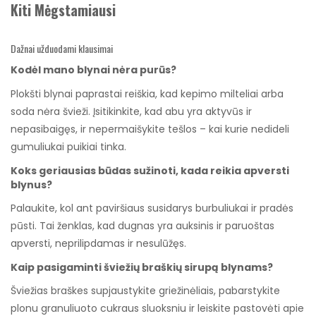
Kiti Mėgstamiausi
Dažnai užduodami klausimai
Kodėl mano blynai nėra purūs?
Plokšti blynai paprastai reiškia, kad kepimo milteliai arba
soda nėra švieži. Įsitikinkite, kad abu yra aktyvūs ir
nepasibaigęs, ir nepermaišykite tešlos – kai kurie nedideli
gumuliukai puikiai tinka.
Koks geriausias būdas sužinoti, kada reikia apversti
blynus?
Palaukite, kol ant paviršiaus susidarys burbuliukai ir pradės
pūsti. Tai ženklas, kad dugnas yra auksinis ir paruoštas
apversti, neprilipdamas ir nesulūžęs.
Kaip pasigaminti šviežių braškių sirupą blynams?
Šviežias braškes supjaustykite griežinėliais, pabarstykite
plonu granuliuoto cukraus sluoksniu ir leiskite pastovėti apie