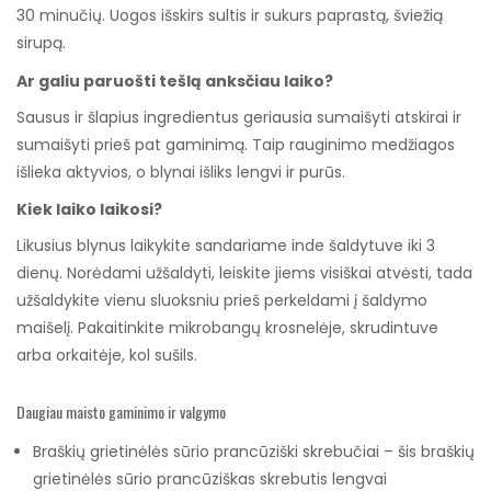
30 minučių. Uogos išskirs sultis ir sukurs paprastą, šviežią
sirupą.
Ar galiu paruošti tešlą anksčiau laiko?
Sausus ir šlapius ingredientus geriausia sumaišyti atskirai ir
sumaišyti prieš pat gaminimą. Taip rauginimo medžiagos
išlieka aktyvios, o blynai išliks lengvi ir purūs.
Kiek laiko laikosi?
Likusius blynus laikykite sandariame inde šaldytuve iki 3
dienų. Norėdami užšaldyti, leiskite jiems visiškai atvėsti, tada
užšaldykite vienu sluoksniu prieš perkeldami į šaldymo
maišelį. Pakaitinkite mikrobangų krosnelėje, skrudintuve
arba orkaitėje, kol sušils.
Daugiau maisto gaminimo ir valgymo
Braškių grietinėlės sūrio prancūziški skrebučiai – šis braškių
grietinėlės sūrio prancūziškas skrebutis lengvai