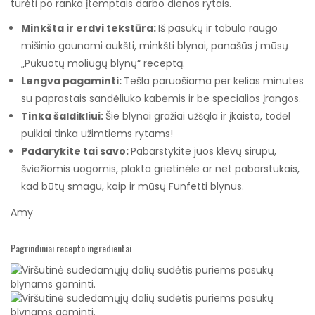
turėti po ranka įtemptais darbo dienos rytais.
Minkšta ir erdvi tekstūra:
Iš pasukų ir tobulo raugo
mišinio gaunami aukšti, minkšti blynai, panašūs į mūsų
„Pūkuotų moliūgų blynų“ receptą.
Lengva pagaminti:
Tešla paruošiama per kelias minutes
su paprastais sandėliuko kabėmis ir be specialios įrangos.
Tinka šaldikliui:
Šie blynai gražiai užšąla ir įkaista, todėl
puikiai tinka užimtiems rytams!
Padarykite tai savo:
Pabarstykite juos klevų sirupu,
šviežiomis uogomis, plakta grietinėle ar net pabarstukais,
kad būtų smagu, kaip ir mūsų Funfetti blynus.
Amy
Pagrindiniai recepto ingredientai