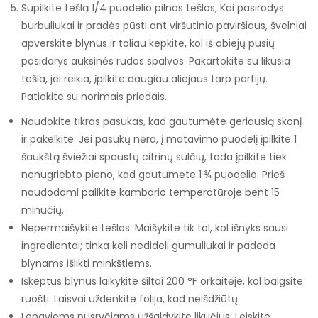
Supilkite tešlą 1/4 puodelio pilnos tešlos; Kai pasirodys
burbuliukai ir pradės pūsti ant viršutinio paviršiaus, švelniai
apverskite blynus ir toliau kepkite, kol iš abiejų pusių
pasidarys auksinės rudos spalvos. Pakartokite su likusia
tešla, jei reikia, įpilkite daugiau aliejaus tarp partijų.
Patiekite su norimais priedais.
Naudokite tikras pasukas, kad gautumėte geriausią skonį
ir pakelkite. Jei pasukų nėra, į matavimo puodelį įpilkite 1
šaukštą šviežiai spaustų citrinų sulčių, tada įpilkite tiek
nenugriebto pieno, kad gautumėte 1 ¾ puodelio. Prieš
naudodami palikite kambario temperatūroje bent 15
minučių.
Nepermaišykite tešlos. Maišykite tik tol, kol išnyks sausi
ingredientai; tinka keli nedideli gumuliukai ir padeda
blynams išlikti minkštiems.
Iškeptus blynus laikykite šiltai 200 °F orkaitėje, kol baigsite
ruošti. Laisvai uždenkite folija, kad neišdžiūtų.
Lengviems pusryčiams užšaldykite likučius. Leiskite