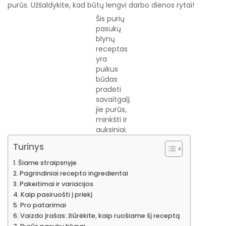
purūs. Užšaldykite, kad būtų lengvi darbo dienos rytai!
Šis purių
pasukų
blynų
receptas
yra
puikus
būdas
pradėti
savaitgalį;
jie purūs,
minkšti ir
auksiniai.
Turinys
Šiame straipsnyje
Pagrindiniai recepto ingredientai
Pakeitimai ir variacijos
Kaip pasiruošti į priekį
Pro patarimai
Vaizdo įrašas: žiūrėkite, kaip ruošiame šį receptą