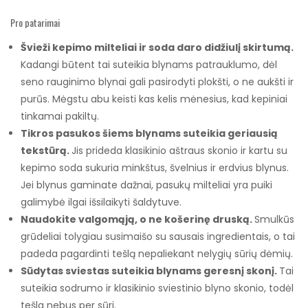
Pro patarimai
Švieži kepimo milteliai ir soda daro didžiulį skirtumą.
Kadangi būtent tai suteikia blynams patrauklumo, dėl
seno rauginimo blynai gali pasirodyti plokšti, o ne aukšti ir
purūs. Mėgstu abu keisti kas kelis mėnesius, kad kepiniai
tinkamai pakiltų.
Tikros pasukos šiems blynams suteikia geriausią
tekstūrą.
Jis prideda klasikinio aštraus skonio ir kartu su
kepimo soda sukuria minkštus, švelnius ir erdvius blynus.
Jei blynus gaminate dažnai, pasukų milteliai yra puiki
galimybė ilgai išsilaikyti šaldytuve.
Naudokite valgomąją, o ne košerinę druską.
Smulkūs
grūdeliai tolygiau susimaišo su sausais ingredientais, o tai
padeda pagardinti tešlą nepaliekant nelygių sūrių dėmių.
Sūdytas sviestas suteikia blynams geresnį skonį.
Tai
suteikia sodrumo ir klasikinio sviestinio blyno skonio, todėl
tešla nebus per sūri.