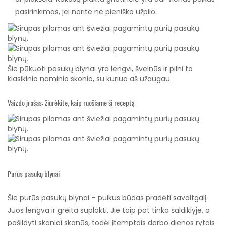
pasirinkimas, jei norite ne pieniško užpilo.
Šie pūkuoti pasukų blynai yra lengvi, švelnūs ir pilni to
klasikinio naminio skonio, su kuriuo aš užaugau.
Vaizdo įrašas: žiūrėkite, kaip ruošiame šį receptą
Purūs pasukų blynai
Šie purūs pasukų blynai – puikus būdas pradėti savaitgalį.
Juos lengva ir greita suplakti. Jie taip pat tinka šaldiklyje, o
pašildyti skaniai skanūs, todėl įtemptais darbo dienos rytais