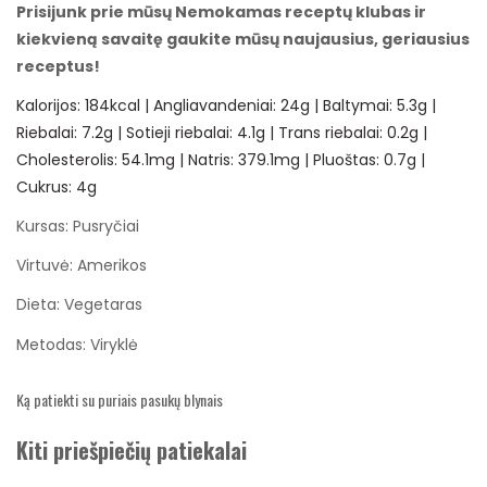
Prisijunk prie mūsų
Nemokamas receptų klubas
ir
kiekvieną savaitę gaukite mūsų naujausius, geriausius
receptus!
Kalorijos:
184
kcal
|
Angliavandeniai:
24
g
|
Baltymai:
5.3
g
|
Riebalai:
7.2
g
|
Sotieji riebalai:
4.1
g
|
Trans riebalai:
0.2
g
|
Cholesterolis:
54.1
mg
|
Natris:
379.1
mg
|
Pluoštas:
0.7
g
|
Cukrus:
4
g
Kursas:
Pusryčiai
Virtuvė:
Amerikos
Dieta:
Vegetaras
Metodas:
Viryklė
Ką patiekti su puriais pasukų blynais
Kiti priešpiečių patiekalai