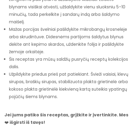
blynams visiškai atvėsti, užšaldykite vienu sluoksniu 5–10
minučių, tada perkelkite į sandarų indą arba šaldymo
maišelį.
Mažas porcijas švelniai pašildykite mikrobangų krosnelėje
arba skrudintuve. Didesnėms partijoms šaldytus blynus
dėkite ant kepimo skardos, uždenkite folija ir pašildykite
žemoje orkaitėje.
Šis receptas yra mūsų saldžių pusryčių receptų kolekcijos
dalis.
Užpildykite priedus prieš pat patiekiant. Švieži vaisiai, klevų
sirupas, braškių sirupas, stabilizuota plakta grietinėlė arba
kokoso plakta grietinėlė kiekvieną kartą suteikia ypatingų
pojūčių šiems blynams.
Jei jums patiko šis receptas, grįžkite ir įvertinkite. Mes
❤️
išgirsti iš tavęs!