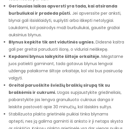
Geriausias laikas apversti yra tada, kai atsiranda
burbuliukai ir pradeda pūsti.
Jei apverssite per anksti,
blynai gali išsisklaidyti, suplyšti arba iškepti netolygiai.
Laukdami, kol pasirodys maži burbuliukai, gausite gražiai
auksinius blynus.
Blynus kepkite tik ant vidutinės ugnies.
Didesnė kaitra
gali per greitai paruduoti išorę, o viduriai neiškepę.
Kepdami blynus laikykite šiltoje orkaitėje.
Mėgstame
juos patiekti gaminant, tada gatavus blynus lengvai
uždengę palaikome šiltoje orkaitėje, kol visi bus pasiruošę
valgyti.
Greitai paruoškite šviežių braškių sirupą tik su
braškėmis ir cukrumi.
Uogas supjaustykite griežinėliais,
pabarstykite jas lengva granuliuoto cukraus danga ir
leiskite pastovėti apie 30 minučių, kol išsiskirs sultys.
Stabilizuota plakta grietinėlė puikiai tinka blynams
aptepti, nes ją galima gaminti iš anksto ir ji netaps skysta
ar plokščia. Kokosų plakta grietinėlė yra dar vienas puikus