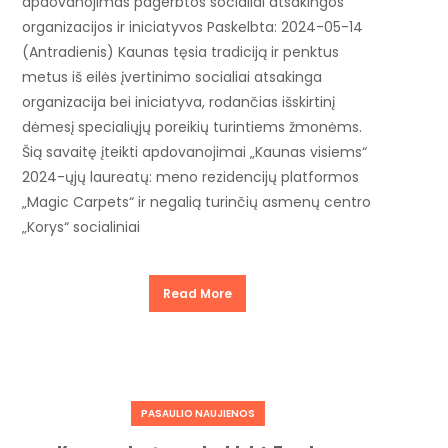
apdovanojimas pagerbtos socialiai atsakingos
organizacijos ir iniciatyvos Paskelbta: 2024-05-14
(Antradienis) Kaunas tęsia tradiciją ir penktus
metus iš eilės įvertinimo socialiai atsakinga
organizacija bei iniciatyva, rodančias išskirtinį
dėmesį specialiųjų poreikių turintiems žmonėms.
Šią savaitę įteikti apdovanojimai „Kaunas visiems“
2024-ųjų laureatų: meno rezidencijų platformos
„Magic Carpets“ ir negalią turinčių asmenų centro
„Korys“ socialiniai
Read More
PASAULIO NAUJIENOS