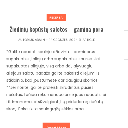
RECEPTAI
Žiedinių kopūstų salotos – gamina pora
AUTORIUS
ADMIN
14 GEGUŽĖS, 2024
ARTICLE
*Galite naudoti saulėje džiovintus pomidorus
supakuotus į aliejų arba supakuotus sausus. Jei
supakuotas aliejuje, visą arba dalį alyvuogių
aliejaus salotų padaže galite pakeisti aliejumi iš
stiklainio, kad įpūstumėte dar daugiau skonio!
**Jei norite, galite praleisti skrudintus pušies
riešutus, tačiau rekomenduojame juos naudoti, jei
tik įmanoma, atsižvelgiant į jų pridedamą riešutų
skonį. Pakeiskite saulėgrąžų sėklas arba
Read More