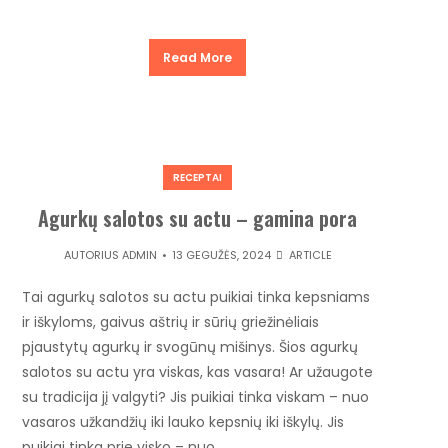
Read More
RECEPTAI
Agurkų salotos su actu – gamina pora
AUTORIUS
ADMIN
13 GEGUŽĖS, 2024
ARTICLE
Tai agurkų salotos su actu puikiai tinka kepsniams
ir iškyloms, gaivus aštrių ir sūrių griežinėliais
pjaustytų agurkų ir svogūnų mišinys. Šios agurkų
salotos su actu yra viskas, kas vasara! Ar užaugote
su tradicija jį valgyti? Jis puikiai tinka viskam – nuo ​​
vasaros užkandžių iki lauko kepsnių iki iškylų. Jis
puikiai tinka prie visko – nuo