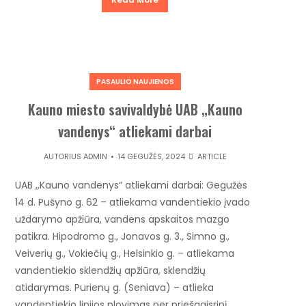
PASAULIO NAUJIENOS
Kauno miesto savivaldybė UAB „Kauno
vandenys“ atliekami darbai
AUTORIUS
ADMIN
14 GEGUŽĖS, 2024
ARTICLE
UAB ,,Kauno vandenys“ atliekami darbai: Gegužės
14 d. Pušyno g. 62 – atliekama vandentiekio įvado
uždarymo apžiūra, vandens apskaitos mazgo
patikra. Hipodromo g., Jonavos g. 3., Simno g.,
Veiverių g., Vokiečių g., Helsinkio g. – atliekama
vandentiekio sklendžių apžiūra, sklendžių
atidarymas. Purienų g. (Seniava) – atlieka
vandentiekio linijos plovimas per priešgaisrinį