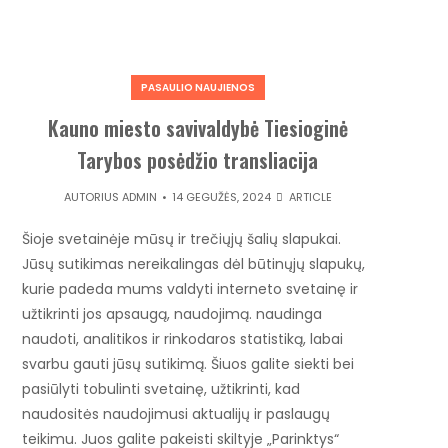
PASAULIO NAUJIENOS
Kauno miesto savivaldybė Tiesioginė
Tarybos posėdžio transliacija
AUTORIUS
ADMIN
14 GEGUŽĖS, 2024
ARTICLE
Šioje svetainėje mūsų ir trečiųjų šalių slapukai.
Jūsų sutikimas nereikalingas dėl būtinųjų slapukų,
kurie padeda mums valdyti interneto svetainę ir
užtikrinti jos apsaugą, naudojimą. naudinga
naudoti, analitikos ir rinkodaros statistiką, labai
svarbu gauti jūsų sutikimą. Šiuos galite siekti bei
pasiūlyti tobulinti svetainę, užtikrinti, kad
naudositės naudojimusi aktualijų ir paslaugų
teikimu. Juos galite pakeisti skiltyje „Parinktys“