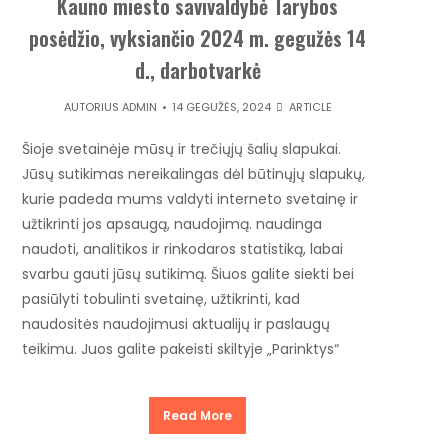
Kauno miesto savivaldybė Tarybos
posėdžio, vyksiančio 2024 m. gegužės 14
d., darbotvarkė
AUTORIUS
ADMIN
14 GEGUŽĖS, 2024
ARTICLE
Šioje svetainėje mūsų ir trečiųjų šalių slapukai.
Jūsų sutikimas nereikalingas dėl būtinųjų slapukų,
kurie padeda mums valdyti interneto svetainę ir
užtikrinti jos apsaugą, naudojimą. naudinga
naudoti, analitikos ir rinkodaros statistiką, labai
svarbu gauti jūsų sutikimą. Šiuos galite siekti bei
pasiūlyti tobulinti svetainę, užtikrinti, kad
naudositės naudojimusi aktualijų ir paslaugų
teikimu. Juos galite pakeisti skiltyje „Parinktys“
Read More